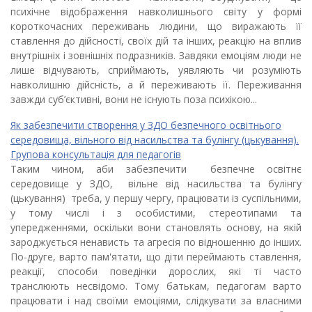
психічне відображення навколишнього світу у формі
короткочасних переживань людини, що виражають її
ставлення до дійсності, своїх дій та інших, реакцію на вплив
внутрішніх і зовнішніх подразників. Завдяки емоціям люди не
лише відчувають, сприймають, уявляють чи розуміють
навколишню дійсність, а й переживають її. Переживання
завжди суб’єктивні, вони не існують поза психікою...
Як забезпечити створення у ЗДО безпечного освітнього
середовища, вільного від насильства та булінгу (цькування).
Групова консультація для педагогів
Таким чином, аби забезпечити безпечне освітнє
середовище у ЗДО, вільне від насильства та булінгу
(цькування) треба, у першу чергу, працювати із суспільними,
у тому числі і з особистими, стереотипами та
упередженнями, оскільки вони становлять основу, на якій
зароджується ненависть та агресія по відношенню до інших.
По-друге, варто пам'ятати, що діти переймають ставлення,
реакції, способи поведінки дорослих, які ті часто
транслюють несвідомо. Тому батькам, педагогам варто
працювати і над своїми емоціями, слідкувати за власними