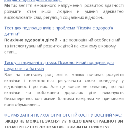
Мета:
зняття емоційного напруження; розвиток здатності
розуміти стан іншої людини й уміння адекватно
висловлювати свій, регуляція соціальних відносин...
Тест для педпрацівників з проблеми "Психічне здоров'я
дитини"
Психічне здоров'я дітей - ц
е повноцінний особистісний
та інтелектуальний розвиток дітей на кожному віковому
етапі...
Тиск у спілкуванні з дітьми. Психологічний порадник для
педагогів та батьків
Вже на третьому році життя малюк починає розуміти
вказівки і намагається регулювати свою поведінку у
відповідності до них. Але це зовсім не означає, що всі
вказівки чи побажання дорослих діти виконують
беззаперечно, хоч якими благими намірами чи причинами
вони обумовлені...
ФОРМУВАННЯ ПСИХОЛОГІЧНОЇ СТІЙКОСТІ У ВОЄНИЙ ЧАС:
ЯКЩО НЕ МОЖЕТЕ ЗАСНУТИ
? ЯКЩО ВАМ СТРАШНО І ВИ
ТРЕМТИТЕ?
ЩО ДОПОМОЖЕ
ЗНИЗИТИ ТРИВОГУ?