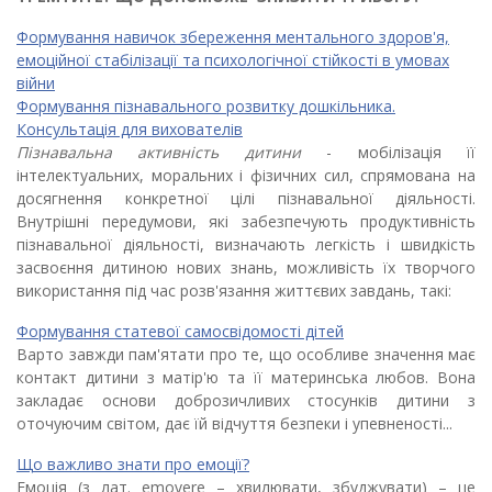
Формування навичок збереження ментального здоров'я,
емоційної стабілізації та психологічної стійкості в умовах
війни
Формування пізнавального розвитку дошкільника.
Консультація для вихователів
Пізнавальна активність дитини
- мобілізація її
інтелектуаль­них, моральних і фізичних сил, спрямована на
досягнення конкрет­ної цілі пізнавальної діяльності.
Внутрішні передумови, які забезпечують про­дуктивність
пізнавальної діяльності, визначають легкість і швидкість
засвоєння дитиною нових знань, можливість їх творчого
викорис­тання під час розв'язання життєвих завдань, такі:
Формування статевої самосвідомості дітей
Варто завжди пам'ятати про те, що особливе значення має
контакт дитини з матір'ю та її материнська любов. Вона
закладає основи доброзичливих стосунків дитини з
оточуючим світом, дає їй відчуття безпеки і упевненості...
Що важливо знати про емоції?
Емоція
(з лат. emovere – хвилювати, збуджувати) – це