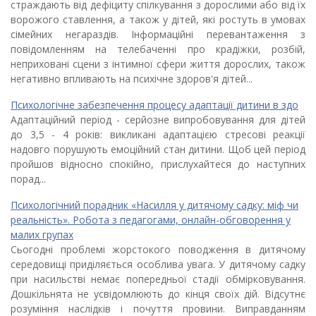
страждають від дефіциту спілкування з дорослими або від їх
ворожого ставлення, а також у дітей, які ростуть в умовах
сімейних негараздів. Інформаційні перевантаження з
повідомленням на телебаченні про крадіжки, розбій,
неприховані сцени з інтимної сфери життя дорослих, також
негативно впливають на психічне здоров'я дітей...
Психологічне забезпечення процесу адаптації дитини в здо
Адаптаційний період - серйозне випробовування для дітей
до 3,5 - 4 років: викликані адаптацією стресові реакції
надовго порушують емоційний стан дитини. Щоб цей період
пройшов відносно спокійно, прислухайтеся до наступних
порад...
Психологічний порадник «Насилля у дитячому садку: міф чи
реальність». Робота з педагогами, онлайн-обговорення у
малих групах
Сьогодні проблемі жорстокого поводження в дитячому
середовищі приділяється особлива увага. У дитячому садку
при насильстві немає попередньої стадії обмірковування.
Дошкільнята не усвідомлюють до кінця своїх дій. Відсутнє
розуміння наслідків і почуття провини. Виправданням