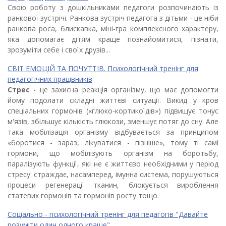
Свою роботу з дошкільниками педагоги розпочинають із
ранкової зустрічі. Ранкова зустріч педагога з дітьми - це ніби
ранкова роса, блискавка, міні-гра комплексного характеру,
яка допомагає дітям краще познайомитися, пізнати,
зрозуміти себе і своїх друзів...
СВІТ ЕМОЦІЙ ТА ПОЧУТТІВ. Психологічний тренінг для
педагогічних працівників
Стрес
- це захисна реак­ція організму, що має допо­могти
йому подолати складні життєві ситуації. Викид у кров
спеціальних гормонів («глюко-кортикоїдів») підвищує тонус
м'язів, збільшує кількість глю­кози, зменшує потяг до сну. Але
така мобілізація організму відбу­вається за принципом
«бороти­ся - зараз, лікуватися - пізні­ше», тому ті самі
гормони, що мобілізують організм на бороть­бу,
паралізують функції, які не є життєво необхідними у період
стресу: страждає, насамперед, імунна систе­ма, порушуються
процеси регенерації тканин, блокується вироблення
статевих гормонів та гормонів росту тощо.
Соціально - психологічний тренінг для педагогів "Давайте
розуміти один одного краще"