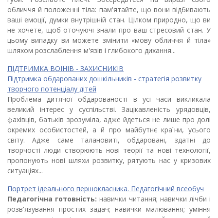
обличчя й положенні тіла: пам'ятайте, що вони відбивають
ваші емоції, думки внутрішній стан. Цілком природно, що ви
не хочете, щоб оточуючі знали про ваш стресовий стан. У
цьому випадку ви можете змінити «мову обличчя й тіла»
шляхом розслаблення м'язів і глибокого дихання...
ПІДТРИМКА ВОЇНІВ - ЗАХИСНИКІВ
Підтримка обдарованих дошкільників - стратегія розвитку
творчого потенціалу дітей
Проблема дитячої обдарованості в усі часи викликала
великий інтерес у суспільстві. Зацікавленість урядовців,
фахівців, батьків зрозуміла, адже йдеться не лише про долі
окремих особистостей, а й про майбутнє країни, усього
світу. Адже саме талановиті, обдаровані, здатні до
творчості люди створюють нові теорії та нові технології,
пропонують нові шляхи розвитку, рятують нас у кризових
ситуаціях...
Портрет ідеального першокласника. Педагогічний всеобуч
Педагогічна готовність:
навички читання; навички лічби і
розв'язування простих задач; навички малювання; уміння