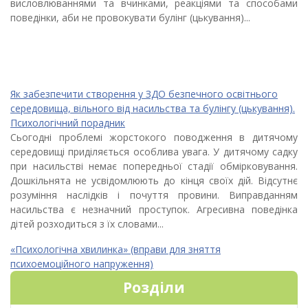
висловлюваннями та вчинками, реакціями та способами
поведінки, аби не провокувати булінг (цькування)...
Як забезпечити створення у ЗДО безпечного освітнього
середовища, вільного від насильства та булінгу (цькування).
Психологічний порадник
Сьогодні проблемі жорстокого поводження в дитячому
середовищі приділяється особлива увага. У дитячому садку
при насильстві немає попередньої стадії обмірковування.
Дошкільнята не усвідомлюють до кінця своїх дій. Відсутнє
розуміння наслідків і почуття провини. Виправданням
насильства є незначний проступок. Агресивна поведінка
дітей розходиться з їх словами...
«Психологічна хвилинка» (вправи для зняття
психоемоційного напруження)
Розділи