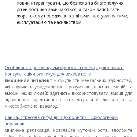
повинні гарантувати, що безпека та благополуччя
дітей постійно захищаються, а також запобігати
жорстокому поводженню з дітьми, нехтування ними,
експлуатацією та насильством.
Особливості розвитку емоційного інтелекту дошкільнят.
Консультація-практикум для вихователів
Емоційний інтелект
-
сукупність ментальних здібностей,
які сприяють усвідомленню і розумінню власних емоцій та
емоцій інших людей; здатність використовувати емоції для
підвищення ефективності інтелектуальної діяльності та
міжособистісної взаємодії...
Паніка, стресова ситуація. Що робити? Психологічний
порадник
Хвилинна релаксація. Розслабте куточки рота, зволожте
губи. Розслабте плечі. Зосередьтеся на виразі свого