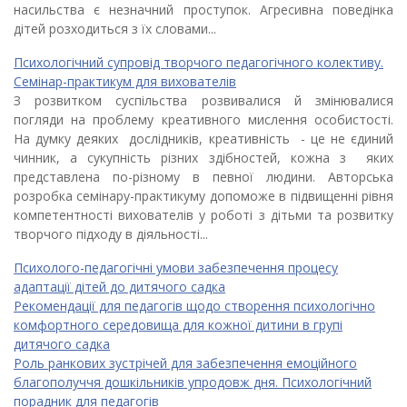
насильства є незначний проступок. Агресивна поведінка
дітей розходиться з їх словами...
Психологічний супровід творчого педагогічного колективу.
Семінар-практикум для вихователів
З розвитком суспільства розвивалися й змінювалися
погляди на проблему креативного мислення особистості.
На думку деяких дослідників, креативність - це не єдиний
чинник, а сукупність різних здібностей, кожна з яких
представлена по-різному в певної людини. Авторська
розробка семінару-практикуму допоможе в підвищенні рівня
компетентності вихователів у роботі з дітьми та розвитку
творчого підходу в діяльності...
Психолого-педагогічні умови забезпечення процесу
адаптації дітей до дитячого садка
Рекомендації для педагогів щодо створення психологічно
комфортного середовища для кожної дитини в групі
дитячого садка
Роль ранкових зустрічей для забезпечення емоційного
благополуччя дошкільників упродовж дня. Психологічний
порадник для педагогів