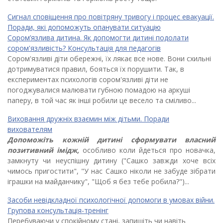
Сигнал сповіщення про повітряну тривогу і процес евакуації.
Поради, які допоможуть опанувати ситуацію
Сором’язлива дитина. Як допомогти дитині подолати
сором'язливість? Консультація для педагогів
Сором'язливі діти обережні, їх лякає все нове. Вони схильні
дотримуватися правил, бояться їх порушити. Так, в
експериментах психологів сором'язливі діти не
погоджувалися малювати губною помадою на аркуші
паперу, в той час як інші робили це весело та сміливо...
Виховання дружніх взаємин між дітьми. Поради
вихователям
Допоможіть кожній дитині сформувати власний
позитивний імідж,
особливо коли йдеться про новачка,
замкнуту чи неуспішну дитину ("Сашко завжди хоче всіх
чимось пригостити", "У нас Сашко ніколи не забуде зібрати
іграшки на майданчику", "Щоб я без тебе робила?")...
Засоби невідкладної психологічної допомоги в умовах війни.
Групова консультація-тренінг
Перебуваючи у спокійному стані, запишіть чи навіть