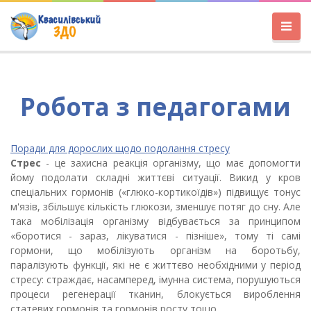
Робота з педагогами
Поради для дорослих щодо подолання стресу
Стрес
- це захисна реак­ція організму, що має допо­могти
йому подолати складні життєві ситуації. Викид у кров
спеціальних гормонів («глюко-кортикоїдів») підвищує тонус
м'язів, збільшує кількість глю­кози, зменшує потяг до сну. Але
така мобілізація організму відбу­вається за принципом
«бороти­ся - зараз, лікуватися - пізні­ше», тому ті самі
гормони, що мобілізують організм на бороть­бу,
паралізують функції, які не є життєво необхідними у період
стресу: страждає, насамперед, імунна систе­ма, порушуються
процеси регенерації тканин, блокується вироблення
статевих гормонів та гормонів росту тощо.