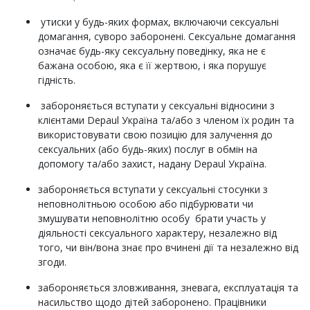
утиски у будь-яких формах, включаючи сексуальні
домагання, суворо заборонені. Сексуальне домагання
означає будь-яку сексуальну поведінку, яка не є
бажана особою, яка є її жертвою, і яка порушує
гідність.
забороняється вступати у сексуальні відносини з
клієнтами Depaul Україна та/або з членом їх родин та
використовувати свою позицію для залучення до
сексуальних (або будь-яких) послуг в обмін на
допомогу та/або захист, надану Depaul Україна.
забороняється вступати у сексуальні стосунки з
неповнолітньою особою або підбурювати чи
змушувати неповнолітню особу брати участь у
діяльності сексуального характеру, незалежно від
того, чи він/вона знає про вчинені дії та незалежно від
згоди.
забороняється зловживання, зневага, експлуатація та
насильство щодо дітей заборонено. Працівники