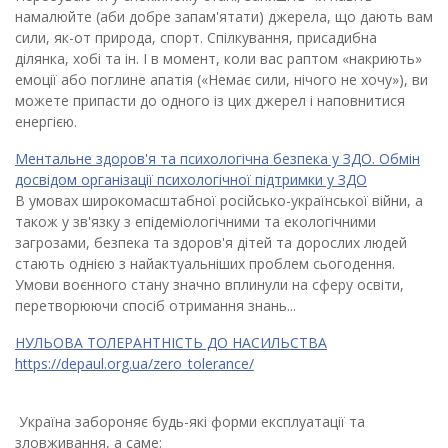
намалюйте (аби добре запам'ятати) джерела, що дають вам
сили, як-от природа, спорт. Спілкування, присадибна
ділянка, хобі та ін. І в момент, коли вас раптом «накриють»
емоції або поглине апатія («Немає сили, нічого не хочу»), ви
можете припасти до одного із цих джерел і наповнитися
енергією.
Ментальне здоров'я та психологічна безпека у ЗДО. Обмін
досвідом організації психологічної підтримки у ЗДО
В умовах широкомасштабної російсько-української війни, а
також у зв'язку з епідеміологічними та екологічними
загрозами, безпека та здоров'я дітей та дорослих людей
стають однією з найактуальніших проблем сьогодення.
Умови воєнного стану значно вплинули на сферу освіти,
перетворюючи спосіб отримання знань...
НУЛЬОВА ТОЛЕРАНТНІСТЬ ДО НАСИЛЬСТВА
https://depaul.org.ua/zero_tolerance/
Україна забороняє будь-які форми експлуатації та
зловживання, а саме: