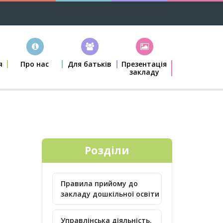
я
Про нас
Для батьків
Презентація
закладу
Розділи
Правила прийому до
закладу дошкільної освіти
Управлінська діяльність.