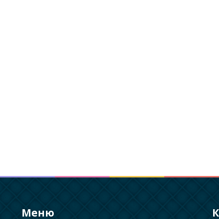
Меню
К