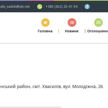
uliv_sadok@ukr.net
+380 (362) 20-41-94
Головна
Новини
Оголошенн
нський район, смт. Квасилів, вул. Молодіжна, 26