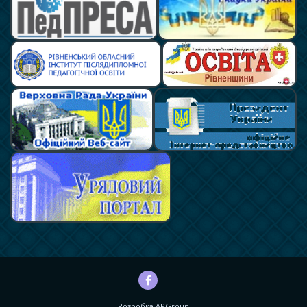
Розробка
APGroup