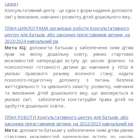
садок)
Консультативний центр - це одна з форм надання допомоги
сім'ї у вихованні, навчанні і розвитку дітей дошкільного віку...
ПЛАН-ЦИКЛОГРАМА організації роботи Консультативного
центру для батьків, або законних представників дитини, на
2023/2024 навчальний рік
Мета КЦ:
допомогти батькам у забезпеченні їхнім дітям
прав на якісну дошкільну освіту, рівних стартових
можливостей напередодні вступу до школи: фізичної та
психологічної готовності дитини до навчання у НУШ в
умовах правового режиму воєнного стану; надати
психолого-педагогічну допомогу з питань безпеки
життєдіяльності та цивільного захисту, розвитку, навчання
та виховання дітей дошкільного віку, що виховуються в
умовах сім'ї; забезпечити конституційні права дітей на
здобуття дошкільної освіти...
ПЛАН РОБОТИ Консультативного центру для батьків, або
законних представників дитини, на 2022/2023 навчальний рік
Мета:
допомогти батькам у забезпеченні їхнім дітям рівних
стартових можливостей напередодні вступу до школи: