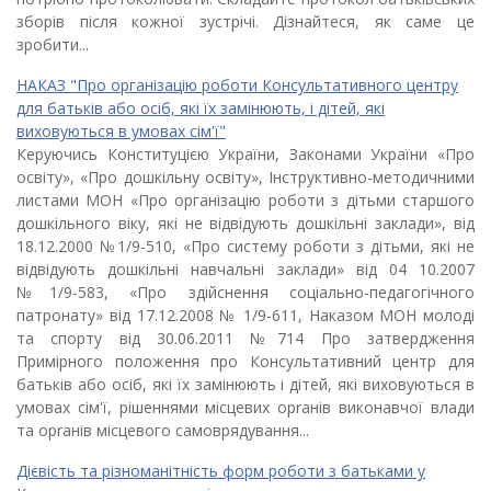
зборів після кожної зустрічі. Дізнайтеся, як саме це
зробити...
НАКАЗ "Про організацію роботи Консультативного центру
для батьків або осіб, які їх замінюють, і дітей, які
виховуються в умовах сім'ї"
Керуючись Конституцiєю України, Закона­ми України «Про
oсвiтy», «Про дошкiльну oсвіту», Інструктивно-методичними
листами МОН «Про організацію роботи з дітьми старшого
дошкільного віку, які не відвідують дошкільні заклади», від
18.12.2000 №1/9-510, «Про систему роботи з дітьми, які не
відвідують дошкільні навчальні заклади» від 04 10.2007
№1/9-583, «Про здійснення соціально-педагогічного
патронату» від 17.12.2008 № 1/9-611, Наказом МОН молоді
та спорту від 30.06.2011 №714 Про затвердження
Примірного положення про Консультативний центр для
батькiв або осiб, якi їx замiнюють i дiтей, якi виховуються в
умовах ciм'ї, рiшеннями мiсцевих opraнів виконавчої влади
та opraнів мiсцевого самовря­дування...
Дієвість та різноманітність форм роботи з батьками у