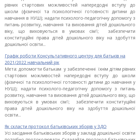
рівних стартових можливостей напередодні вступу до
школи (фізичної та психологічної готовності дитини до
навчання в НУШ); надати психолого-педагогічну допомогу з
питань розвитку, навчання та виховання дітей дошкільного
віку, що виховуються в умовах сім'ї; забезпечити
конституційні права дітей дошкільного віку на здобуття
дошкільної освіти...
Графік роботи Консультативного центру для батьків на
2021/2022 навчальний рік
Мета:
допомогти батькам у забезпеченні їхнім дітям рівних
стартових можливостей напередодні вступу до школи
(фізичної та психологічної готовності дитини до навчання у
НУШ); надати психолого-педагогічну допомогу з питань
розвитку, навчання та виховання дітей дошкільного віку, що
виховуються в умовах сім'ї; забезпечити конституційні
права дітей дошкільного віку на здобуття дошкільної
освіти...
Як скласти протокол батьківських зборів у ЗДО
Усі засідання батьківських зборів у закладі дошкільної освіти
потрібно протоколювати. Складайте протокол батьківських