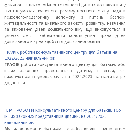
фізичної та психологічної готовності дитини до навчання у
НУШ в умовах правового режиму воєнного стану; надати
психолого-педагогічну допомогу з питань безпеки
життєдіяльності та цивільного захисту, розвитку, навчання
та виховання дітей дошкільного віку, що виховуються в
умовах сім'ї; забезпечити конституційні права дітей
дошкільного віку на здобуття дошкільної освіти...
ГРАФІК роботи консультативного центру для батьків на
2022\2023 навчальний рік
ГРАФІК
роботи консультативного центру для батьків, або
інших законних представників дитини, і дітей, які
виховуються в умовах сім'ї, на 2022\2023 навчальний рік
додається...
ПЛАН РОБОТИ Консультативного центру для батьків, або
інших законних представників дитини, на 2021/2022
навчальний рік
Мета:
допомогти батькам у забезпеченні їхнім дітям