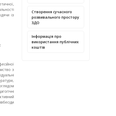
етичної,
яльності
Створення сучасного
одячи із
розвивального простору
ЗДО
Інформація про
використання публічних
:
коштів
фесійної
омство з
ідуальні
ератури,
оглядом
агогічні
ективний
івбесіди