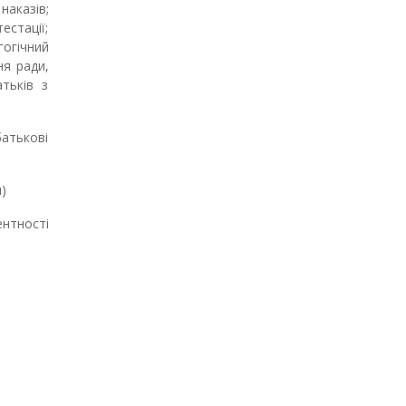
наказів;
естації;
гогічний
ня ради,
тьків з
батькові
)
нтності