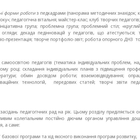
ні форми роботи
з педкадрами (панорама методичних знахідок; 
оку»; педагогічна вітальня; майстер-клас; клуб творчих педагогів
ніціативна група; проблемна група; проблемний стіл; «круглий
огляди; декада педінновацій у педагогів, що атестуються; 
оліо-презентація; творче портфоліо-звіт; робота опорного ДНЗ т
 самоосвітою педагогів (тематика індивідуальних проблем, н
му році; складання індивідуальних планів з підвищення профе
ератури; обмін досвідом роботи; взаємовідвідування; опра
ваційних технологій, передових статей; творчі звіти педа
засідань педагогічних рад на рік. Цьому розділу приділяється 
ливим колегіальним постійно діючим органом управління дош
, а саме:
базової програми та хід якісного виконання програм розвитку,