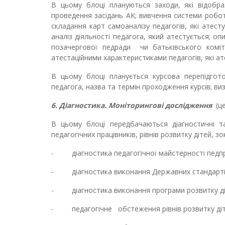
В цьому блоці плануються заходи, які відображ
проведення засідань АК; вивчення системи роботи 
складання карт самоаналізу педагогів, які атест
аналіз діяльності педагога, який атестується; оп
позачергової педради чи батьківського комі
атестаційними характеристиками педагогів, які а
В цьому блоці планується курсова перепідготов
педагога, назва та термін проходження курсів; ви
6.
Діагностика. Моніторингові дослідження
(це
В цьому блоці передбачаються діагностичні т
педагогічних працівників, рівнів розвитку дітей, з
- діагностика педагогічної майстерності педпра
- діагностика виконання Державних стандартів д
- діагностика виконання програми розвитку діт
- педагогічне обстеження рівнів розвитку дітей 