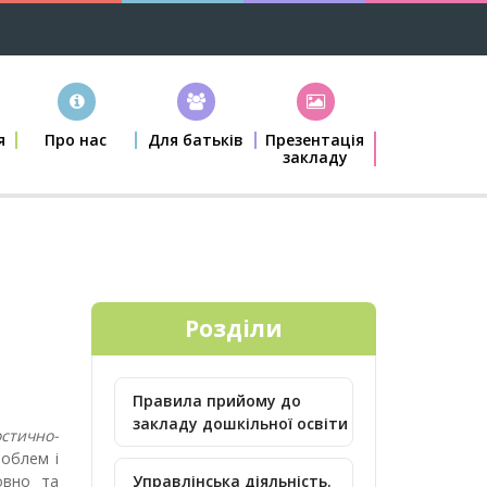
я
Про нас
Для батьків
Презентація
закладу
Розділи
Правила прийому до
закладу дошкільної освіти
остично-
роблем і
овно та
Управлінська діяльність.