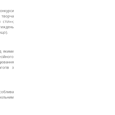
конкурси
; творча
 стіл»»;
тиждень
ощо).
ад якими
сійного
цювання
гогів з
особлива
кільним