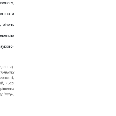
процесу,
алювати
, рівень
онцепцію
науково-
ведення)
ктивних
ерності,
ій, «Без
ирішених
дрівець,