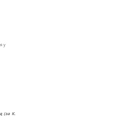
я у
 (за К.