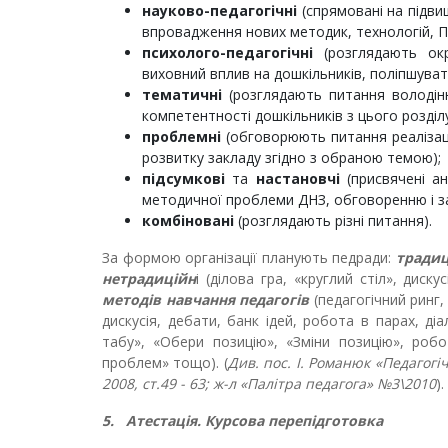
науково-педагогічні
(спрямовані на підви
впровадження нових методик, технологій, П
психолого-педагогічні
(розглядають окр
виховний вплив на дошкільників, поліпшуват
тематичні
(розглядають питання володін
компетентності дошкільників з цього розділу
проблемні
(обговорюють питання реалізац
розвитку закладу згідно з обраною темою);
підсумкові
та
настановчі
(присвячені а
методичної проблеми ДНЗ, обговоренню і за
комбіновані
(розглядають різні питання).
За формою організації планують педради:
традиц
нетрадиційн
і (ділова гра, «круглий стіл», диску
методів навчання педагогів
(педагогічний ринг,
дискусія, дебати, банк ідей, робота в парах, ді
табу», «Обери позицію», «Зміни позицію», робо
проблем» тощо). (
Див. пос. І. Романюк «Педагогі
2008, ст.49 - 63; ж-л «Палітра педагога» №3\2010
).
5.
Атестація. Курсова перепідготовка