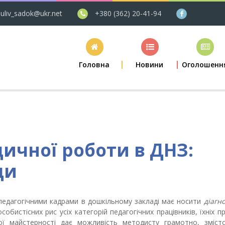
uliv_sadok@ukr.net
+380 (362) 20-41-94
Головна
Новини
Оголошенн
ичної роботи в ДНЗ:
ди
педагогічними кадрами в дошкільному закладі має носити
діагн
собистісних рис усіх категорій педагогічних працівників, їхніх п
ної майстерності дає можливість методисту грамотно, зміст