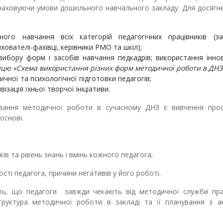
аховуючи умови дошкільного навчального закладу. Для досягне
ого навчання всіх категорій педагогічних працівників (зав
хователі-фахівці, керівники РМО та шкіл);
вибору форм і засобів навчання педкадрів; використання інно
ицю «Схема використання різних форм методичної роботи в ДНЗ
ної та психологічної підготовки педагогів;
зація їхньої творчої ініціативи.
ування методичної роботи в сучасному ДНЗ є вивчення проф
основі.
 та рівень знань і вмінь кожного педагога;
ті педагога, причини негативів у його роботі.
ють, що педагоги завжди чекають від методичної служби пра
труктура методичної роботи в закладі та її планування з а