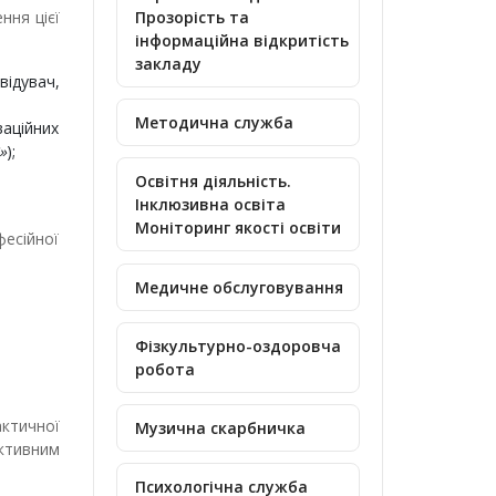
ння цієї
Прозорість та
інформаційна відкритість
закладу
ідувач,
Методична служба
ваційних
»
);
Освітня діяльність.
Інклюзивна освіта
Моніторинг якості освіти
есійної
Медичне обслуговування
Фізкультурно-оздоровча
робота
ктичної
Музична скарбничка
ктивним
Психологічна служба