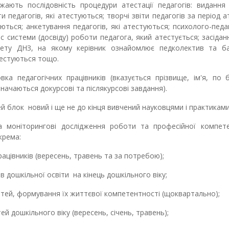
ають послідовність процедури атестації педагогів: видання 
педагогів, які атестуються; творчі звіти педагогів за період ат
уються; анкетування педагогів, які атестуються; психолого-педа
ис системи (досвіду) роботи педагога, який атестується; засідан
тету ДНЗ, на якому керівник ознайомлює педколектив та ба
тестуються тощо.
ка педагогічних працівників (вказується прізвище, ім'я, по 
значаються докурсові та післякурсові завдання).
й блок новий і ще не до кінця вивчений науковцями і практиками
а моніторингові дослідження роботи та професійної компете
окрема:
цівників (вересень, травень та за потребою);
ошкільної освіти на кінець дошкільного віку;
ей, формування їх життєвої компетентності (щоквартально);
дошкільного віку (вересень, січень, травень);