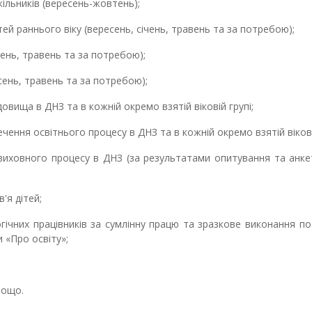
льників (вересень-жовтень);
 раннього віку (вересень, січень, травень та за потребою);
нь, травень та за потребою);
ень, травень та за потребою);
ща в ДНЗ та в кожній окремо взятій віковій групі;
я освітнього процесу в ДНЗ та в кожній окремо взятій віковій
ховного процесу в ДНЗ (за результатами опитування та анке
я дітей;
них працівників за сумлінну працю та зразкове виконання по
и «Про освіту»;
тощо.