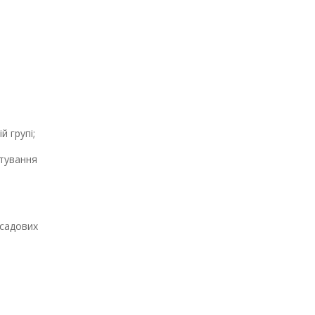
 групі;
тування
садових