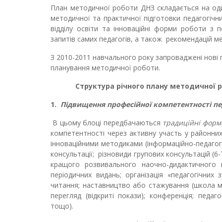
План методичної роботи ДНЗ складається на оди
методичної та практичної підготовки педагогічни
відділу освіти та інноваційні форми роботи з п
запитів самих педагогів, а також рекомендацій ме
З 2010-2011 навчального року запроваджені нові 
планування методичної роботи.
Структура річного плану методичної р
1.
Підвищення професійної компетентності пе
В цьому блоці передбачаються
традиційні форм
компетентності через активну участь у районни
інноваційними методиками (інформаційно-педагогіч
консультації; різновиди групових консультацій (6
кращого розвивального наочно-дидактичного м
періодичних видань; організація «педагогічних з
читання; наставництво або стажування (школа мо
перегляд (відкриті покази); конференція; педаг
тощо).