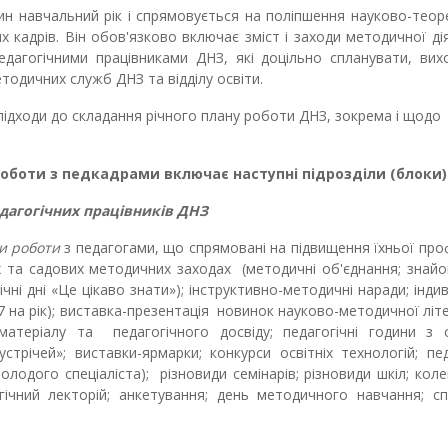
н навчальний рік і спрямовується на поліпшення науково-теор
х кадрів. Він обов'язково включає зміст і заходи методичної ді
едагогічними працівниками ДНЗ, які доцільно спланувати, вих
тодичних служб ДНЗ та відділу освіти.
підходи до складання річного плану роботи ДНЗ, зокрема і щодо
оботи з педкадрами включає наступні підрозділи (блоки)
дагогічних працівників ДНЗ
и роботи
з педагогами, що спрямовані на підвищення їхньої про
х та садових методичних заходах (методичні об'єднання; знай
ні дні «Це цікаво знати»); інструктивно-методичні наради; індив
-7 на рік); виставка-презентація новинок науково-методичної літ
атеріалу та педагогічного досвіду; педагогічні години з 
устрічей»; виставки-ярмарки; конкурси освітніх технологій; пед
лодого спеціаліста); різновиди семінарів; різновиди шкіл; кол
огічний лекторій; анкетування; день методичного навчання; сп