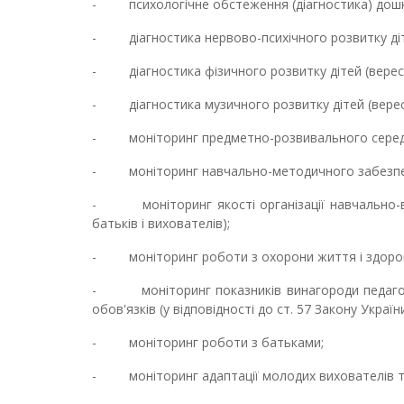
- психологічне обстеження (діагностика) дошкі
- діагностика нервово-психічного розвитку дітей
- діагностика фізичного розвитку дітей (вересе
- діагностика музичного розвитку дітей (верес
- моніторинг предметно-розвивального середови
- моніторинг навчально-методичного забезпеченн
- моніторинг якості організації навчально-ви
батьків і вихователів);
- моніторинг роботи з охорони життя і здоров'
- моніторинг показників винагороди педагогіч
обов'язків (у відповідності до ст. 57 Закону Україн
- моніторинг роботи з батьками;
- моніторинг адаптації молодих вихователів 