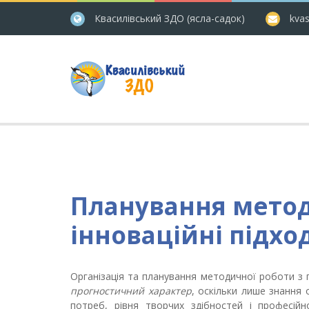
Квасилівський ЗДО (ясла-садок)
kvas
Планування метод
інноваційні підхо
Організація та планування методичної роботи з 
прогностичний характер
, оскільки лише знання о
потреб, рівня творчих здібностей і професій