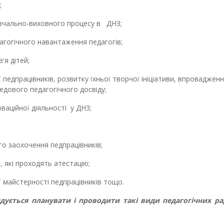
;
вчально-виховного процесу в ДНЗ;
гогічного навантаження педагогів;
я дітей;
едпрацівників, розвитку їхньої творчої ініціативи, впровадженн
едового педагогічного досвіду;
аційної діяльності у ДНЗ;
 заохочення педпрацівників;
 які проходять атестацію;
майстерності педпрацівників тощо.
дується планувати і проводити такі види педагогічних рад