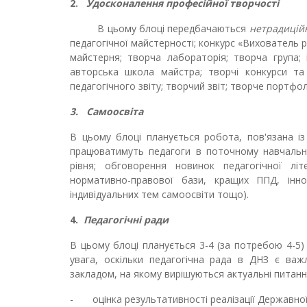
2.
Удосконалення професійної творчості
В цьому блоці передбачаються
нетрадицій
педагогічної майстерності; конкурс «Вихователь р
майстерня; творча лабораторія; творча група; і
авторська школа майстра; творчі конкурси та 
педагогічного звіту; творчий звіт; творче портф
3.
Самоосвіта
В цьому блоці планується робота, пов'язана із
працюватимуть педагоги в поточному навчально
рівня; обговорення новинок педагогічної літ
нормативно-правової бази, кращих ППД, інно
індивідуальних тем самоосвіти тощо).
4.
Педагогічні ради
В цьому блоці планується 3-4 (за потребою 4-5) 
увага, оскільки педагогічна рада в ДНЗ є важ
закладом, на якому вирішуються актуальні питання
- оцінка результативності реалізації Державної 