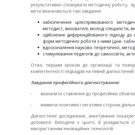
результативно спланувати методичну роботу, вр
мети визначаються такі завдання:
забезпечення цілеспрямованого методичн
методист, вихователі, молоді спеціалісти, ви
здійснення диференційованого підходу до 
форм методичної роботи з ними (
див. табл
вдосконалення науково-теоретичної, методич
стимулювання педагогів до самоосвіти, активі
Отже, першим кроком до організації та план
компетентності педкадрів на певній діагностичній 
Завдання професійного діагностування:
- визначити ставлення до професійних обов'язків
- виявити позитивні і негативні сторони діяльнос
Діагностичні дослідження, анкетування показу
допомоги. Виходячи з цього, й укладається с
використанням інноваційних технологій.