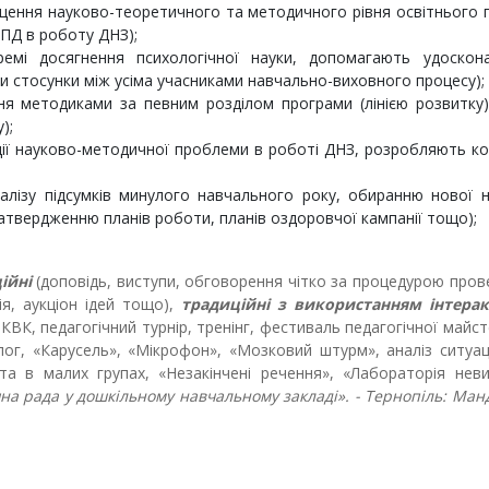
щення науково-теоретичного та методичного рівня освітнього 
ПД в роботу ДНЗ);
емі досягнення психологічної науки, допомагають удоскон
и стосунки між усіма учасниками навчально-виховного процесу);
ня методиками за певним розділом програми (лінією розвитку)
);
ії науково-методичної проблеми в роботі ДНЗ, розробляють к
налізу підсумків минулого навчального року, обиранню нової 
твердженню планів роботи, планів оздоровчої кампанії тощо);
ійні
(доповідь, виступи, обговорення чітко за процедурою про
сія, аукціон ідей тощо),
традиційні з використанням інтера
 КВК, педагогічний турнір, тренінг, фестиваль педагогічної майст
алог, «Карусель», «Мікрофон», «Мозковий штурм», аналіз ситуац
та в малих групах, «Незакінчені речення», «Лабораторія нев
чна рада у дошкільному навчальному закладі». - Тернопіль: Ман