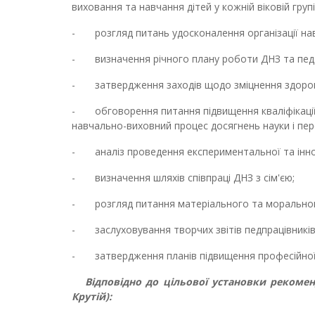
виховання та навчання дітей у кожній віковій групі
- розгляд питань удосконалення організації на
- визначення річного плану роботи ДНЗ та педа
- затвердження заходів щодо зміцнення здоров'
- обговорення питання підвищення кваліфікації п
навчально-виховний процес досягнень науки і пер
- аналіз проведення експериментальної та іннов
- визначення шляхів співпраці ДНЗ з сім'єю;
- розгляд питання матеріального та морального
- заслуховування творчих звітів педпрацівників,
- затвердження планів підвищення професійної 
Відповідно до цільової установки рекомен
Крутій):