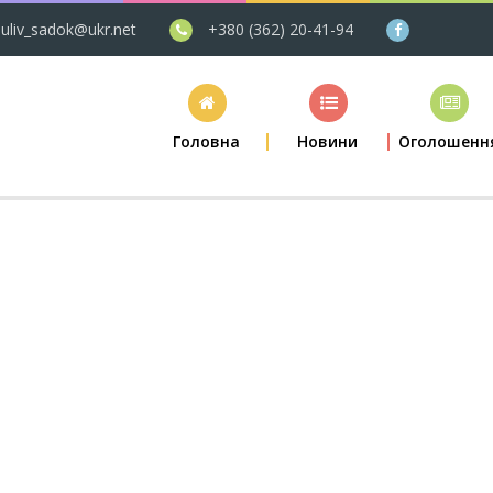
uliv_sadok@ukr.net
+380 (362) 20-41-94
Головна
Новини
Оголошенн