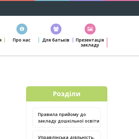
я
Про нас
Для батьків
Презентація
закладу
Розділи
Правила прийому до
закладу дошкільної освіти
Управлінська діяльність.