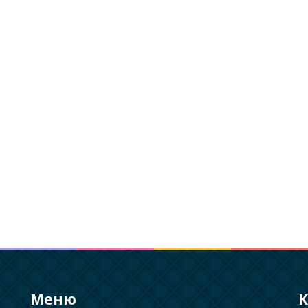
Меню
К