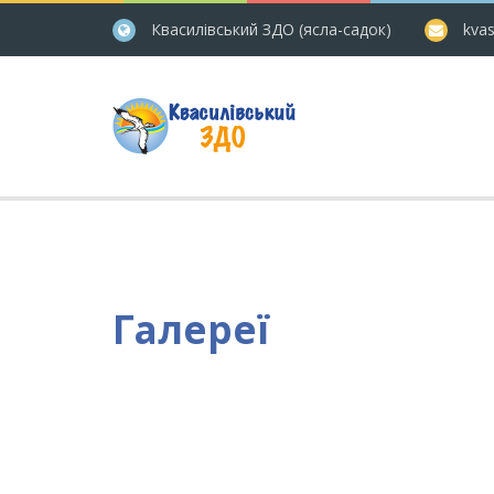
Квасилівський ЗДО (ясла-садок)
kvas
Галереї