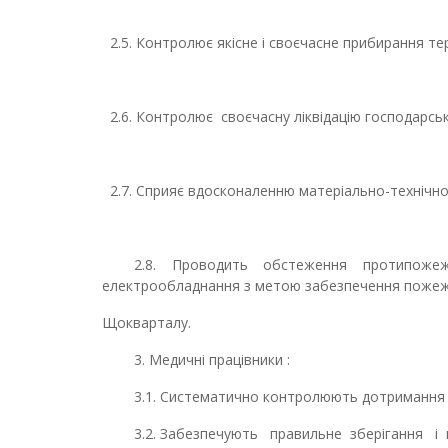
2.5. Контролює якісне і своєчасне прибирання тер
2.6. Контролює своєчасну ліквідацію господарськи
2.7. Сприяє вдосконаленню матеріально-технічно
2.8. Проводить обстеження протипожежно
електрообладнання з метою за
Щокварталу.
3. Медичні працівники :
3.1. Систематично контролюють дотримання прац
3.2. Забезпечують правильне зберігання і вик