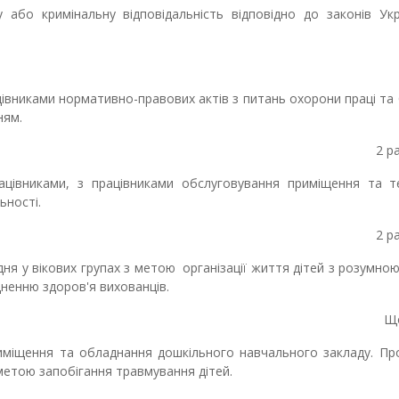
 або кримінальну відповідальність відповідно до законів Ук
івниками нормативно-правових актів з питань охорони праці та
ням.
2 ра
цівниками, з працівниками обслуговування приміщення та те
ьності.
2 ра
ня у вікових групах з метою організації життя дітей з розумно
а зміцненню здоров'я вихованців.
Що
риміщення та обладнання дошкільного навчального закладу. Пр
 метою запобігання травмування дітей.