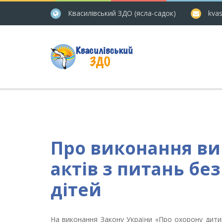
Квасилівський ЗДО (ясла-садок)
kvas
Про виконання в
актів з питань бе
дітей
На виконання Закону України «Про охорону дитинст