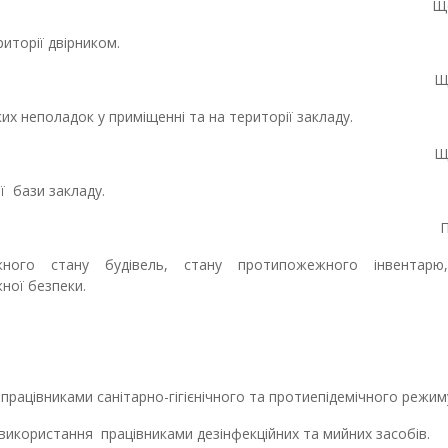
Щ
иторії двірником.
Щ
х неполадок у приміщенні та на території закладу.
Щ
ї бази закладу.
П
го стану будівель, стану протипожежного інвентарю,
безпечення пожежної безпеки.
івниками санітарно-гігієнічного та протиепідемічного режим
ористання працівниками дезінфекційних та мийних засобів.