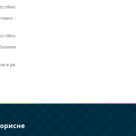
остійно.
тивно -
остійно.
безпеки
зи в рік.
орисне