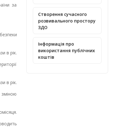
раїни за
Створення сучасного
розвивального простору
ЗДО
 безпеки
Інформація про
використання публічних
зи в рік.
коштів
риторії
зи в рік.
ю зміною
місяця.
оводить