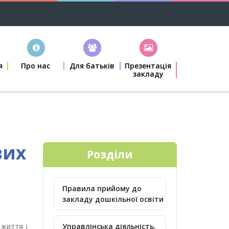
я
Про нас
Для батьків
Презентація
закладу
вих
Розділи
Правила прийому до
закладу дошкільної освіти
 життя і
Управлінська діяльність.