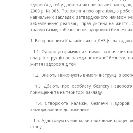
здоров'я дітей у дошкільних навчальних закладах,
2008 р. № 985, Положення про організацію робот
навчальних закладах, затвердженого наказом Мін
забезпечення реалізації прав дитини на життя, 
травматизму, забезпечення здорових і безпечних 
1. Всі працівники Квасилівського ДНЗ (ясла-садок):
1.1. Суворо дотримуються вимог зазначених вищ
праці, інструкції про заходи пожежної безпеки,
життя і здоров'я дітей.
1.2. Знають і виконують вимоги Інструкції з охоро
1.3. Дбають про особисту безпеку і здоров'я 
приміщенні та на території закладу.
1.4. Створюють належні, безпечні і здорові 
захворюванням дошкільників.
1.5. Адаптовують навчально-виховний процес до
стану.