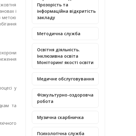
8 жовтня
Прозорість та
ановах і
інформаційна відкритість
 з метою
закладу
обігання
Методична служба
Освітня діяльність.
 охорони
Інклюзивна освіта
ереження
Моніторинг якості освіти
Медичне обслуговування
оцесі у
Фізкультурно-оздоровча
робота
дкам та
Музична скарбничка
ихічного
Психологічна служба