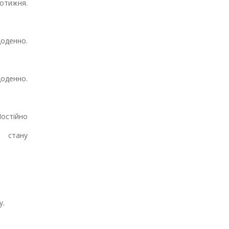
отижня.
оденно.
оденно.
остійно
 стану
у.