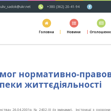
uliv_sadok@ukr.net
+380 (362) 20-41-94
Головна
Новини
Оголошенн
имог нормативно-право
зпеки життєдіяльності
ва» 26.04.2001р. № 2402-III (із змінами), Інструкції з охорони