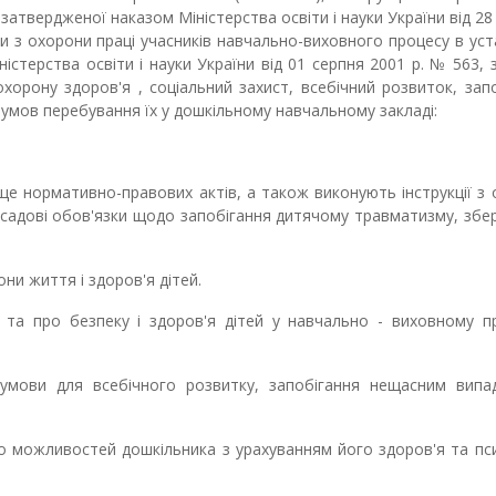
 затвердженої наказом Міністерства освіти і науки України від 2
и з охорони праці учасників навчально-виховного процесу в уст
істерства освіти і науки України від 01 серпня 2001 р. № 563,
охорону здоров'я , соціальний захист, всебічний розвиток, зап
умов перебування їх у дошкільному навчальному закладі:
е нормативно-правових актів, а також виконують інструкції з
 посадові обов'язки щодо запобігання дитячому травматизму, зб
ни життя і здоров'я дітей.
та про безпеку і здоров'я дітей у навчально - виховному пр
умови для всебічного розвитку, запобігання нещасним випа
 можливостей дошкільника з урахуванням його здоров'я та пс