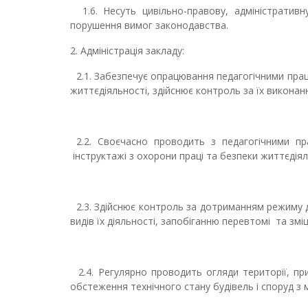
1.6. Несуть цивільно-правову, адміністративну
порушення вимог законодавства.
2. Адміністрація закладу:
2.1. Забезпечує опрацювання педагогічними прац
життєдіяльності, здійснює контроль за їх виконан
2.2. Своєчасно проводить з педагогічними пра
інструктажі з охорони праці та безпеки життєдіял
2.3. Здійснює контроль за дотриманням режиму д
видів їх діяльності, запобіганню перевтомі т
2.4. Регулярно проводить огляди території, п
обстеження технічного стану будівель і споруд з