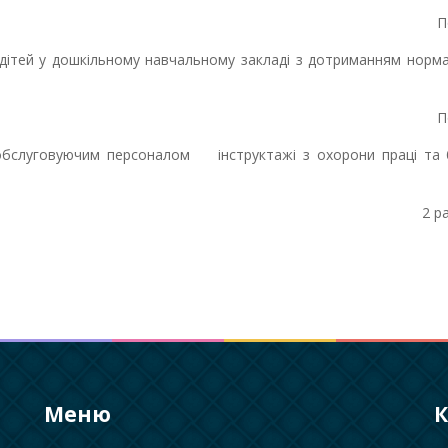
П
тей у дошкільному навчальному закладі з дотриманням норма
П
уговуючим персоналом інструктажі з охорони праці та 
2 ра
Меню
К