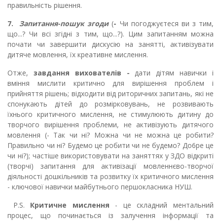
правильність рішення.
7.
Запитання-пошук згоди
(
-
Чи погоджуєтеся ви з тим,
що...? Чи всі згідні з тим, що...?). Цим запитанням можна
почати чи завершити дискусію на занятті, активізувати
дитяче мовлення, їх креативне мислення.
Отже,
завдання вихователів -
дати дітям навички і
вміння мислити критично для вирішення проблем і
прийняття рішень; відходити від риторичних запитань, які не
спонукають дітей до розмірковувань, не розвивають
їхнього критичного мислення, не стимулюють дитину до
творчого вирішення проблеми, не активізують дитячого
мовлення (- Так чи ні? Можна чи не можна це робити?
Правильно чи ні? Будемо це робити чи не будемо? До6ре це
чи ні?); частіше використовувати на заняттях у ЗДО відкриті
(творчі) запитання для активізації мовленнєво-творчої
діяльності дошкільників та розвитку їх критичного мислення
- ключової навички майбутнього першокласника НУШ.
Р.S.
Критичне мислення
- це складний ментальний
процес, що починається із залучення інформації та