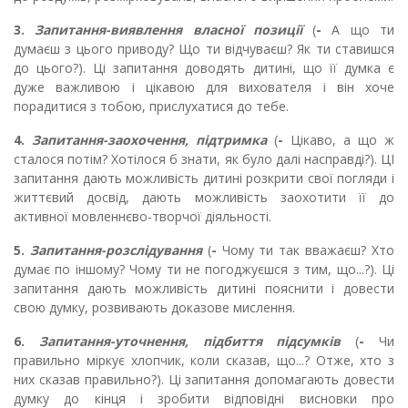
3.
Запитання-виявлення власної позиції
(
-
А що ти
думаєш з цього приводу? Що ти відчуваєш? Як ти ставишся
до цього?). Ці запитання доводять дитині, що її думка є
дуже важливою і цікавою для вихователя і він хоче
порадитися з тобою, прислухатися до тебе.
4.
Запитання-заохочення, підтримка
(
-
Цікаво, а що ж
сталося потім? Хотілося б знати, як було далі насправді?). ЦІ
запитання дають можливість дитині розкрити свої погляди і
життєвий досвід, дають можливість заохотити її до
активної мовленнєво-творчої діяльності.
5.
Запитання-розслідування
(
-
Чому ти так вважаєш? Хто
думає по іншому? Чому ти не погоджуєшся з тим, що...?). Ці
запитання дають можливість дитині пояснити і довести
свою думку, розвивають доказове мислення.
6.
Запитання-уточнення, підбиття підсумків
(
-
Чи
правильно міркує хлопчик, коли сказав, що...? Отже, хто з
них сказав правильно?). Ці запитання допомагають довести
думку до кінця і зробити відповідні висновки про