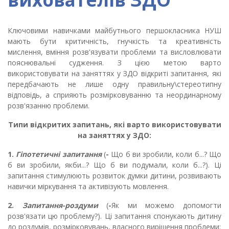
Ключовими навичками майбутнього першокласника НУШ
мають бути критичність, гнучкість та креативність
мислення, вміння розв'язувати проблеми та висловлювати
пояснювальні судження. З цією метою варто
використовувати на заняттях у ЗДО відкриті запитання, які
передбачають не лише одну правильну\стереотипну
відповідь, а сприяють розмірковуванню та неординарному
розв'язанню проблеми.
Типи відкритих запитань, які варто використовувати
на заняттях у ЗДО:
1.
Гіпотетичні запитання
(
-
Що б ви зробили, коли б...? Що
б ви зробили, якби...? Що б ви подумали, коли б...?). Ці
запитання стимулюють розвиток думки дитини, розвивають
навички міркування та активізують мовлення.
2.
Запитання-роздуми
(
-
Як ми можемо допомогти
розв'язати цю проблему?). Ці запитання спонукають дитину
до роздумів, розмірковувань, власного вирішення проблеми: