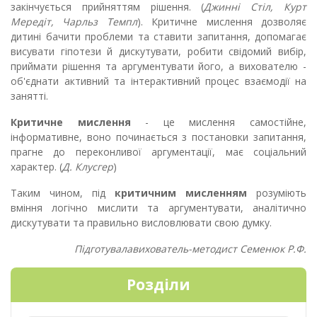
закінчується прийняттям рішення. (
Джинні Стіл, Курт
Мередіт, Чарльз Темпл
). Критичне мислення дозволяє
дитині бачити проблеми та ставити запитання, допомагає
висувати гіпотези й дискутувати, робити свідомий вибір,
приймати рішення та аргументувати його, а вихователю -
об'єднати активний та інтерактивний процес взаємодії на
занятті.
Критичне мислення
- це мислення самостійне,
інформативне, воно починається з постановки запитання,
прагне до переконливої аргументації, має соціальний
характер. (
Д. Клусгер
)
Таким чином, під
критичним мисленням
розуміють
вміння логічно мислити та аргументувати, аналітично
дискутувати та правильно висловлювати свою думку.
Підготувалавихователь-методист Семенюк Р.Ф.
Розділи