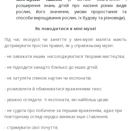
розширення знань дітей про насіння різних видів
рослин, його значення, умови проростання та
способи вирощування рослин, їх будову та різновиди).
Як поводитися в міні-музеї
Під час екскурсії чи заняття у міні-музеї малята мають
дотримувати простих правил, як у справжньому музеї:
- не заважати іншим насолоджуватися творами мистецтва;
- не підходити занадто близько до інших дітей;
- не затуляти спиною картин чи експонатів;
- розмовляти й обмінюватися враженнями тихо;
- уважно оглядати ті експонати, які найбільш цікаві
- не судити про побачене за першим враженням, адже при
повторному огляді нерідко виникає інше ставлення;
- стримувати свої почуття;