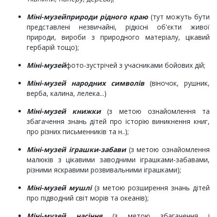
Міні-музей
природи рідного краю
(тут можуть бути
представлені незвичайні, рідкісні об'єкти живої
природи, вироби з природного матеріалу, цікавий
гербарій тощо);
Міні-музей
фото-зустрічей з учасниками бойових дій;
Міні-музей народних символів
(віночок, рушник,
верба, калина, лелека...)
Міні-музей книжки
(з метою ознайомлення та
збагачення знань дітей про історію виникнення книг,
про різних письменників та н..);
Міні-музей іграшки-забави
(з метою ознайомлення
малюків з цікавими заводними іграшками-забавами,
різними яскравими розвивальними іграшками);
Міні-музей мушлі
(з метою розширення знань дітей
про підводний світ морів та океанів);
Міні-музей насіння
(з метою збагачення і