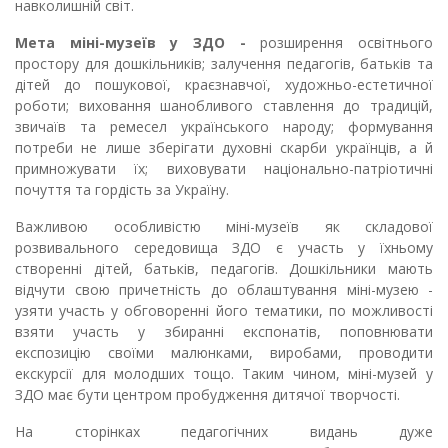
навколишній світ.
Мета міні-музеїв у ЗДО -
розширення освітнього
простору для дошкільників; залучення педагогів, батьків та
дітей до пошукової, краєзнавчої, художньо-естетичної
роботи; виховання шанобливого ставлення до традицій,
звичаїв та ремесел українського народу; формування
потреби не лише зберігати духовні скарби українців, а й
примножувати їх; виховувати національно-патріотичні
почуття та гордість за Україну.
Важливою особливістю міні-музеїв як складової
розвивального середовища ЗДО є участь у їхньому
створенні дітей, батьків, педагогів. Дошкільники мають
відчути свою причетність до облаштування міні-музею -
узяти участь у обговоренні його тематики, по можливості
взяти участь у збиранні експонатів, поповнювати
експозицію своїми малюнками, виробами, проводити
екскурсії для молодших тощо. Таким чином, міні-музей у
ЗДО має бути центром пробудження дитячої творчості.
На сторінках педагогічних видань дуже