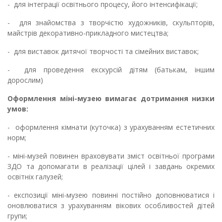
- для інтеграції освітнього процесу, його інтенсифікації;
- для знайомства з творчістю художників, скульпторів,
майстрів декоративно-прикладного мистецтва;
- для виставок дитячої творчості та сімейних виставок;
- для проведення екскурсій дітям (батькам, іншим
дорослим)
Оформлення міні-музею вимагає дотримання низки
умов:
- оформлення кімнати (куточка) з урахуванням естетичних
норм;
- міні-музей повинен враховувати зміст освітньої програми
ЗДО та допомагати в реалізації цілей і завдань окремих
освітніх галузей;
- експозиції міні-музею повинні постійно доповнюватися і
оновлюватися з урахуванням вікових особливостей дітей
групи;