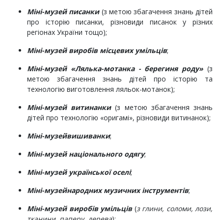
Міні-музей писанки
(з метою збагачення знань дітей
про історію писанки, різновиди писанок у різних
регіонах України тощо);
Міні-музей виробів місцевих умільців
;
Міні-музей «Лялька-мотанка - берегиня роду»
(з
метою збагачення знань дітей про історію та
технологію виготовлення ляльок-мотанок);
Міні-музей витинанки
(з метою збагачення знань
дітей про технологію «оригамі», різновиди витинанок);
Міні-музей
вишиванки
;
Міні-музей національного одягу
;
Міні-музей української оселі
;
Міні-музей
народних музичних інструментів
;
Міні-музей виробів умільців
(
з глини, соломи, лози,
тканини, паперу, дерева
);