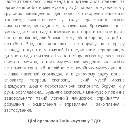
часто з'являються рекомендації з питань облаштування та
організації роботи міні-музеїв у ЗДО чи навіть музейчиків у
групових приміщеннях. Ідеї щодо їх створення належать
творчим, компетентним у галузі дошкільної освіти
вихователям, методистам, завідувачам. Зрозуміло, що в
умовах дитячого садка неможливо створити експозиції, які
повністю відповідали б вимогам музейної справи, та це й не
потрібно. Завдання дорослих - не порушуючи інтер'єру
закладу, поєднати міні-музей із предметним середовищем
дитячого садка чи групи. І якщо в «справжніх» музеях чіпати
нічого не можна, то в міні-музеях закладу дошкільної освіти
не тільки можна, а й потрібно! У «звичайних» музеях дитина
- лише пасивний споглядач, а в дитячому садку вона -
співавтор, творець експозиції. Такий музей можна
відвідувати щодня, переставляючи експонати, беручи їх у
руки, розглядаючи... Будь-яка експозиція міні-музею повинна
задовольняти такий логічний ланцюжок: сприйняття -
розуміння - осмислення - вправляння - закріплення -
застосування.
Цілі організації міні-музею у ЗДО: