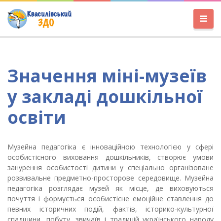
Значення міні-музеїв
у закладі дошкільної
освіти
Музейна педагогіка є інноваційною технологією у сфері
особистісного виховання дошкільників, створює умови
занурення особистості дитини у спеціально організоване
розвивальне предметно-просторове середовище. Музейна
педагогіка розглядає музей як місце, де виховуються
почуття і формується особистісне емоційне ставлення до
певних історичних подій, фактів, історико-культурної
спадщини, побуту, звичаїв і традицій українського народу