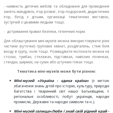
- наявність дитячих меблів та обладнання для проведення
занять-мандрівок, ігор-розваг, ігор-подорожей, дидактичних
ігор, бесід з дітьми, організації тематичних виставок,
зустрічей з цікавими людьми тощо;
- дотримання правил безпеки, гігієнічних норм.
Для облаштування міні-музеїв можна використовувати різні
частини (куточки) групових кімнат, роздягалень, стіни біля
входу в групу, холи тощо. Розміщувати експонати можна на
столах, тумбах, стелажах, підставках, навісних поличках,
стендах, ширмах, на сухих або штучних гілках тощо.
Тематика міні-музеїв може бути різною:
Міні-музей «Україна - єдина країна»
(з метою
збагачення знань дітей про історію, культуру, природні
багатства і тваринний світ нашої Батьківщини, її
регіональні особливості, побут українців, народні
промисли, Державні та народні символи та н..).
Міні-музей селища
«Люби і знай свій рідний край -