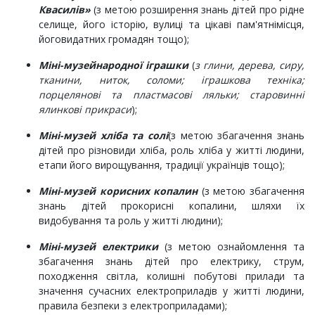
Квасилів»
(з метою розширення знань дітей про рідне
селище, його історію, вулиці та цікаві пам'ятнімісця,
йоговидатних громадян тощо);
Міні-музей
народної іграшки
(
з глини, дерева, сиру,
тканини, ниток, соломи; іграшкова техніка;
порцелянові та пластмасові ляльки; старовинні
ялинкові прикраси
);
Міні-музей хліба та солі
(з метою збагачення знань
дітей про різновиди хліба, роль хліба у житті людини,
етапи його вирощування, традиції українців тощо);
Міні-музей корисних копалин
(з метою збагачення
знань дітей прокорисні копалини, шляхи їх
видобування та роль у житті людини);
Міні-музей електрики
(з метою ознайомлення та
збагачення знань дітей про електрику, струм,
походження світла, колишні побутові прилади та
значення сучасних електроприладів у житті людини,
правила безпеки з електроприладами);