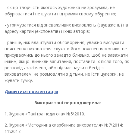
- якщо творчість якогось художника не зрозуміла, не
обурюватися і не шукати підтримки своєму обуренню;
- утримуватися від зневажливих висловлень (зауважень) на
адресу картин (експонатів) і їхніх авторів;
- раніше, ніж влаштувати обговорення, уважно вислухати
пояснення вихователя: слухати його пояснення мовчки, не
присуваючись до нього занадто близько, щоб не заважати
іншим; якщо виникли запитання, поставити їх після того, як
розповідь закінчено, або під час паузи в бесіді з
вихователем; не розмовляти з дітьми, не їсти цукерки, не
жувати гумку.
Дивитися презентацію
Використані першоджерела:
1. Журнал «Палітра педагога» №5\2010.
2. Журнал «Методична скарбничка вихователя» №7\2014;
11\2017.