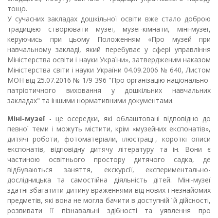
тощо.
У сучасних закладах дошкільної освіти вже стало доброю
традицією створювати музеї, музеї-кімнати, міні-музеї,
керуючись при цьому Положенням «Про музей при
навчальному закладі, який перебуває у сфері управління
Міністерства освіти і науки України», затвердженим наказом
Міністерства світи і науки України 04.09.2006 № 640, Листом
МОН від 25.07.2016 № 1/9-396 "Про організацію національно-
патріотичного виховання у дошкільних навчальних
закладах" та іншими нормативними документами.
Міні-музеї
- це осередки, які облаштовані відповідно до
певної теми і можуть містити, крім «музейних експонатів»,
дитячі роботи, фотоматеріали, ілюстрації, короткі описи
експонатів, відповідну дитячу літературу та ін. Вони є
частиною освітнього простору дитячого садка, де
відбуваються заняття, екскурсії, експериментально-
дослідницька та самостійна діяльність дітей. Міні-музеї
здатні збагатити дитину враженнями від нових і незнайомих
предметів, які вона не могла бачити в доступній їй дійсності,
розвивати її пізнавальні здібності та уявлення про