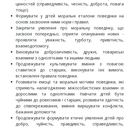
цінностей (справедливість, чесність, доброта, повага
тощо).
Формувати у дітей моральні еталони поведінки на
основі засвоєння ними норм і правил.
Закріпити уявлення про моральну поведінку, що
засвоєні попередньо; сприяти опануванню нових -
проявляти уважність, турботу, привітність,
взаємодопомогу.
Виховувати доброзичливість, дружні, товариські
взаємини з однолітками та іншими людьми.
Продовжувати культивувати вміння з повагою
ставитися до старших, виконувати їхні вимоги,
встановлені правила поведінки.
Розвивати емоції та моральні мотиви поведінки, які
сприяють налагодженню міжособистісних взаємин із
дорослими та однолітками. Навчати дітей бути
чуйними до ровесників і старших, розвивати здатність
до співпереживання, вміння вирішувати конфлікти,
бажання допомогти.
Продовжувати формувати етичні уявлення дітей про
добро, чуйність, правдивість, справедливість,