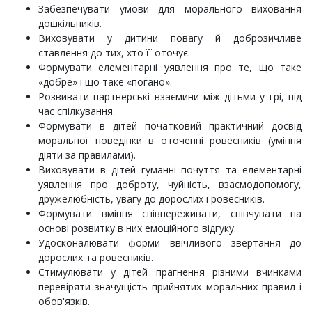
Забезпечувати умови для морального виховання
дошкільників.
Виховувати у дитини повагу й доброзичливе
ставлення до тих, хто її оточує.
Формувати елементарні уявлення про те, що таке
«добре» і що таке «погано».
Розвивати партнерські взаємини між дітьми у грі, під
час спілкування.
Формувати в дітей початковий практичний досвід
моральної поведінки в оточенні ровесників (уміння
діяти за правилами).
Виховувати в дітей гуманні почуття та елементарні
уявлення про доброту, чуйність, взаємодопомогу,
дружелюбність, увагу до дорослих і ровесників.
Формувати вміння співпереживати, співчувати на
основі розвитку в них емоційного відгуку.
Удосконалювати форми ввічливого звертання до
дорослих та ровесників.
Стимулювати у дітей прагнення різними вчинками
перевіряти значущість прийнятих моральних правил і
обов'язків.