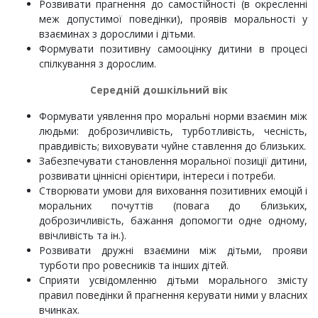
Розвивати прагнення до самостійності (в окресленні
меж допустимої поведінки), проявів моральності у
взаєминах з дорослими і дітьми.
Формувати позитивну самооцінку дитини в процесі
спілкування з дорослим.
Середній дошкільний вік
Формувати уявлення про моральні норми взаємин між
людьми: доброзичливість, турботливість, чесність,
правдивість; виховувати чуйне ставлення до близьких.
Забезпечувати становлення моральної позиції дитини,
розвивати ціннісні орієнтири, інтереси і потреби.
Створювати умови для виховання позитивних емоцій і
моральних почуттів (повага до близьких,
доброзичливість, бажання допомогти одне одному,
ввічливість та ін.).
Розвивати дружні взаємини між дітьми, прояви
турботи про ровесників та інших дітей.
Сприяти усвідомленню дітьми морального змісту
правил поведінки й прагнення керувати ними у власних
вчинках.