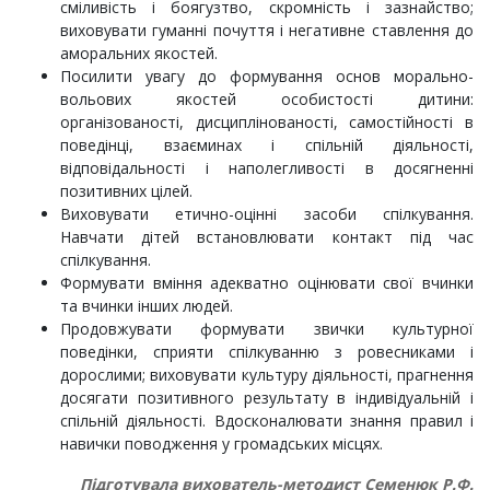
сміливість і боягузтво, скромність і зазнайство;
виховувати гуманні почуття і негативне ставлення до
аморальних якостей.
Посилити увагу до формування основ морально-
вольових якостей особистості дитини:
організованості, дисциплінованості, самостійності в
поведінці, взаєминах і спільній діяльності,
відповідальності і наполегливості в досягненні
позитивних цілей.
Виховувати етично-оцінні засоби спілкування.
Навчати дітей встановлювати контакт під час
спілкування.
Формувати вміння адекватно оцінювати свої вчинки
та вчинки інших людей.
Продовжувати формувати звички культурної
поведінки, сприяти спілкуванню з ровесниками і
дорослими; виховувати культуру діяльності, прагнення
досягати позитивного результату в індивідуальній і
спільній діяльності. Вдосконалювати знання правил і
навички поводження у громадських місцях.
Підготувала вихователь-методист Семенюк Р.Ф.