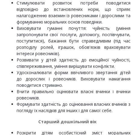
Стимулювати розвиток потреби поводитися
відповідно до встановлених норм, що сприяє
налагодженню взаємин із ровесниками і дорослими та
формуванню моральних основ поведінки.
Виховувати гуманні почуття: чуйність (уміння
запропонувати свої послуги, допомогу, поспівчувати,
поступитися), бажання бути справедливим (під час
розподілу ролей, іграшок, обов'язків враховувати
інтереси ровесників).
Розвивати у дітей здатність до емоційної чуйності,
співпереживання, уміння вирішувати конфлікти.
Удосконалювати форми ввічливого звертання дітей
до дорослих і ровесників. Виховувати намагання
поводитися стримано.
Вчити правильно оцінювати власні вчинки і вчинки
ровесників.
Формувати здатність до оцінювання власних вчинків з
погляду їх наслідків для інших і для самої себе.
Старший дошкільний вік
Розкрити дітям особистісний зміст моральних