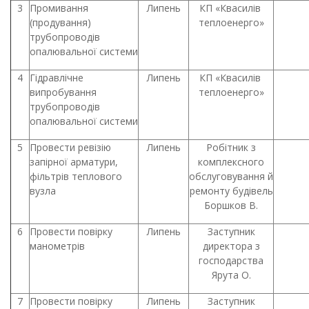
3
Промивання
Липень
КП «Квасилів
(продування)
теплоенерго»
трубопроводів
опалювальної системи
4
Гідравлічне
Липень
КП «Квасилів
випробування
теплоенерго»
трубопроводів
опалювальної системи
5
Провести ревізію
Липень
Робітник з
запірної арматури,
комплексного
фільтрів теплового
обслуговування й
вузла
ремонту будівель
Боршков В.
6
Провести повірку
Липень
Заступник
манометрів
директора з
господарства
Ярута О.
7
Провести повірку
Липень
Заступник