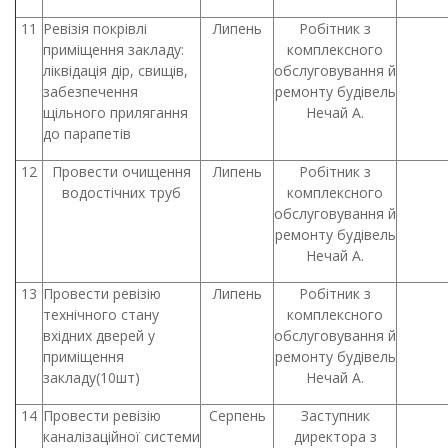
11
Ревізія покрівлі
Липень
Робітник з
приміщення закладу:
комплексного
ліквідація дір, свищів,
обслуговування й
забезпечення
ремонту будівель
щільного прилягання
Нечай А.
до парапетів
12
Провести очищення
Липень
Робітник з
водостічних труб
комплексного
обслуговування й
ремонту будівель
Нечай А.
13
Провести ревізію
Липень
Робітник з
технічного стану
комплексного
вхідних дверей у
обслуговування й
приміщення
ремонту будівель
закладу(10шт)
Нечай А.
14
Провести ревізію
Серпень
Заступник
каналізаційної системи
директора з