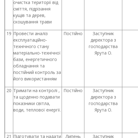
очистка території від
сміття, підрізання
кущів та дерев,
скошування трави
19
Провести аналіз
Постійно
Заступник
експлуатаційно-
директора з
технічного стану
господарства
матеріально-технічної
Ярута О.
бази, енергетичного
обладнання та
постійний контроль за
його використанням
20
Тримати на контролі ,
Постійно
Заступник
та щоденно подавати
директора з
показники світла,
господарства
води, теплової енергії.
Ярута О.
21
Підготувати та надати
Липень
Заступник