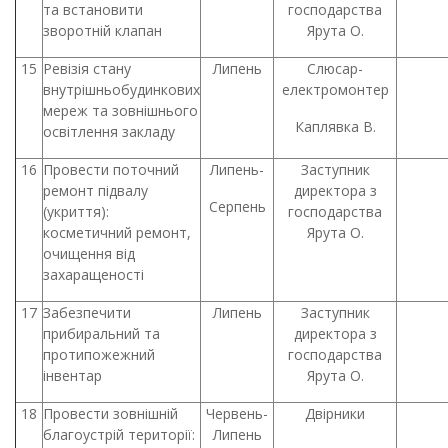
та встановити
господарства
зворотній клапан
Ярута О.
15
Ревізія стану
Липень
Слюсар-
внутрішньобудинкових
електромонтер
мереж та зовнішнього
Каплявка В.
освітлення закладу
16
Провести поточний
Липень-
Заступник
ремонт підвалу
директора з
Серпень
(укриття):
господарства
косметичний ремонт,
Ярута О.
очищення від
захаращеності
17
Забезпечити
Липень
Заступник
прибиральний та
директора з
протипожежний
господарства
інвентар
Ярута О.
18
Провести зовнішній
Червень-
Двірники
благоустрій території:
Липень