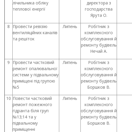
лічильника обліку
директора з
теплової енергії
господарства
Ярута О.
8
Провести ревізію
Липень
Робітник з
вентиляційних каналів
комплексного
та решіток
обслуговування й
ремонту будівель
Нечай А.
9
Провести частковий
Липень
Робітник з
ремонт опалювальної
комплексного
системи у підвальному
обслуговування й
приміщені під групою
ремонту будівель
№5
Боршков В.
10
Повести частковий
Липень
Робітник з
ремонт пожежного
комплексного
гідранта біля груп
обслуговування й
№13;14 та у
ремонту будівель
підвальному
Боршков В.
приміщенні