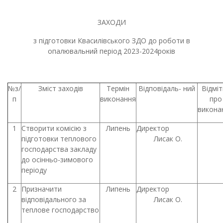
ЗАХОДИ
з підготовки Квасилівського ЗДО до роботи в
опалювальний період 2023-2024років
№з/
Зміст заходів
Термін
Відповідаль- ний
Відміт
п
виконання
про
викона
1
Створити комісію з
Липень
Директор
підготовки теплового
Лисак О.
господарства закладу
до осінньо-зимового
періоду
2
Призначити
Липень
Директор
відповідального за
Лисак О.
теплове господарство