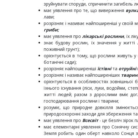
зруйнувати споруди, спричинити загибель л
має уявлення про те, що виверження
вулк
лави;
розрізняє і називає найпоширеніші у своїй м
гриби;
має уявлення про
лікарські рослини
, їх лі
знає будову рослин, їх значення у житті 
поживний грунт);
орієнтується в тому, що рослини живуть у
ботанічні сади);
розрізняє найпоширеніші
їстівні
та
отруйні
розрізняє і називає найпоширеніших
тварин
орієнтуються в особливостях зовнішньої бу
їхнього існування (ліси, луки, водойми, сте
житті людей; разом з дорослими вміє дог
господарювання рослини і тварини;
розуміє, що природне довкілля змінюєтьс
природоохоронні заходи для збереження та 
має уявлення про
Всесвіт
- це безліч зірок 
має елементарні уявлення про Сонячну сист
Земля робить один оберт навколо Сонця за 