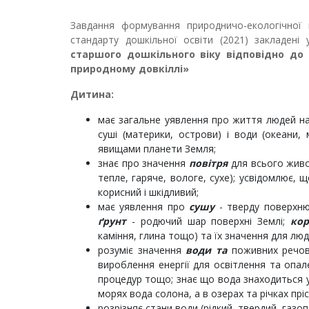
Завдання формування природничо-екологічної 
стандарту дошкільної освіти (2021) закладені
старшого дошкільного віку відповідно до
природному довкіллі»
Дитина:
має загальне уявлення про життя людей н
суші (материки, острови) і води (океани,
явищами планети Земля;
знає про значення
повітря
для всього живог
тепле, гаряче, вологе, сухе); усвідомлює, 
корисний і шкідливий;
має уявлення про
сушу
- тверду поверхню,
ґрунт
- родючий шар поверхні Землі;
кор
каміння, глина тощо) та їх значення для люд
розуміє значення
води та
поживних речов
вироблення енергії для освітлення та опал
процедур тощо; знає що вода знаходиться у 
морях вода солона, а в озерах та річках пріс
розрізняє стани води (рідкий, твердий, газоп