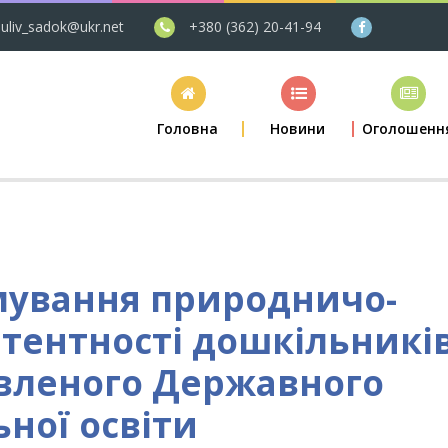
uliv_sadok@ukr.net
+380 (362) 20-41-94
Головна
Новини
Оголошенн
мування природничо-
етентності дошкільникі
овленого Державного
ної освіти