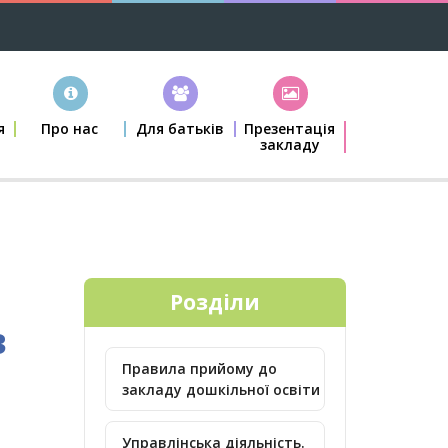
я
Про нас
Для батьків
Презентація
закладу
Розділи
в
Правила прийому до
закладу дошкільної освіти
Управлінська діяльність.