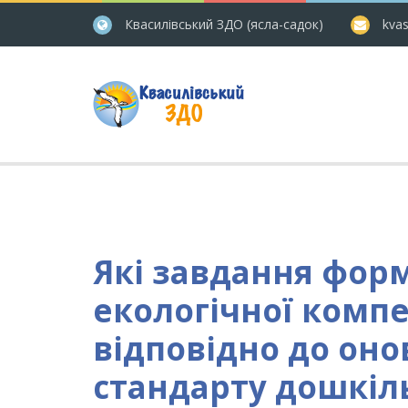
Квасилівський ЗДО (ясла-садок)
kvas
Які завдання фор
екологічної комп
відповідно до он
стандарту дошкіль