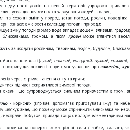
м відсутності дощів на певній території упродовж тривалого
ослин, ускладнення життя та харчування людей і тварин;
лі та сезонні зміни у природі (стан погоди, рослин, поведінка 
терні ознаки; вміє вести календар погоди і природи;
віщує зміну погоди (з хмар вода випадає дощем, зливами, градом)
, блискавками, громом, а після
грози
може з'явитися веселк
можуть зашкодити рослинам, тваринам, людям, будівлям; блиска
є його властивості (
сухий, вологий, холодний, пухкий, крихкий,
ого покриву для рослин і тварин; має уявлення про
заметіль, хур
егів через стрімке танення снігу та криги;
дитися під час несприятливої зимової погоди;
и океані, що супроводжується сильним поривчастим вітром, в
гню -
корисних (зігріває, допомагає приготувати їжу) та неб
му шляху); знає, що пожежу може спричинити блискавка чи не
і, несправні побутові прилади тощо); володіє елементарними н
с -
коливання поверхні землі різної сили (слабке, сильне), 