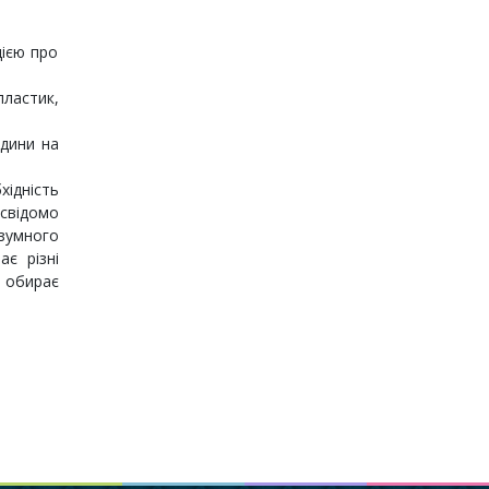
цією про
пластик,
дини на
хідність
свідомо
озумного
ає різні
о обирає