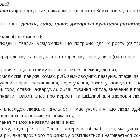
юдей;
анів
супроводжується викидом на поверхню Землі попелу та роз
ісцевості:
дерева, кущі, трави, дикорослі культурні рослини,
кувальні властивості;
людей і тварин; усвідомлює, що потрібно для їх росту (світл
 природному та спеціально створеному середовищі (оранжереї, 
гриби, ягоди, дотримуються правил безпеки щодо них;
:
молюсків, павуків, комах, риб, земноводних, плазунів, птахів, зві
дови тварин, їх живлення, пересування, захисту, поведінки; зн
пи, гори, ставки, акваріуми), облаштування житла, значення в пр
лядати тварин, знає про корисні та шкідливі для здоров'я лю
я внаслідок людської діяльності, має уявлення, що люди зді
відновлення рослин, які зникають;
планет та може назвати деякі з них;
ему, в центрі якої є Сонце - джерело світла і тепла; має уявл
рік, внаслідок чого по-різному освітлюється і нагрівається с