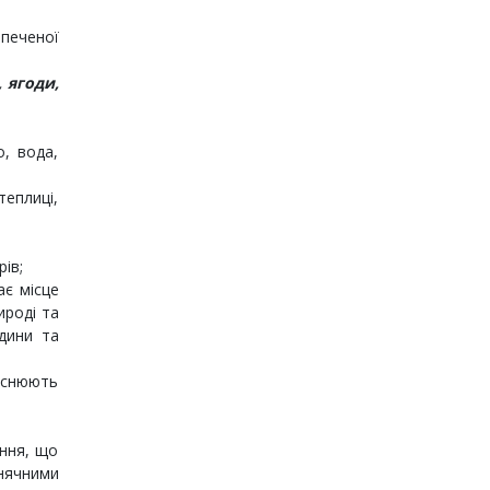
печеної
 ягоди,
о, вода,
теплиці,
рів;
ає місце
ироді та
дини та
йснюють
ення, що
онячними