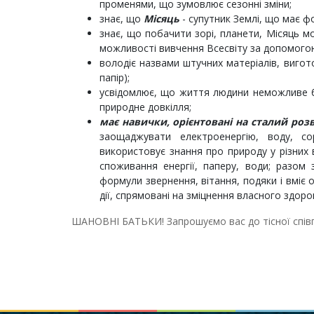
променями, що зумовлює сезонні зміни;
знає, що
Місяць
- супутник Землі, що має фор
знає, що побачити зорі, планети, Місяць 
можливості вивчення Всесвіту за допомогою 
володіє назвами штучних матеріалів, вигот
папір);
усвідомлює, що життя людини неможливе б
природне довкілля;
має навички, орієнтовані на сталий роз
заощаджувати електроенергію, воду, со
використовує знання про природу у різних 
споживання енергії, паперу, води; разом 
формули звернення, вітання, подяки і вміє о
дії, спрямовані на зміцнення власного здоро
ШАНОВНІ БАТЬКИ! Запрошуємо вас до тісної співп