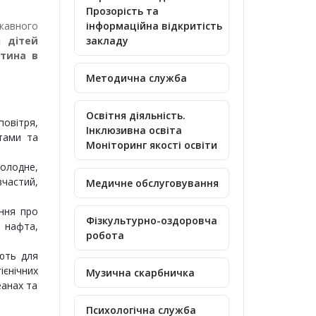
Прозорість та
жавного
інформаційна відкритість
і дітей
закладу
итина в
Методична служба
Освітня діяльність.
повітря,
Інклюзивна освіта
ктами та
Моніторинг якості освіти
холодне,
вчастий,
Медичне обслуговування
ення про
Фізкультурно-оздоровча
, нафта,
робота
ють для
ієнічних
Музична скарбничка
еанах та
Психологічна служба