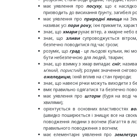
має уявлення про
посуху
, що є наслідко
призводить до висихання ґрунту, загибелі р
має уявлення про
природні явища
на Зем
називає усі
пори року,
їхні прикмети, харак
знає, що
хмари
рухає вітер, а хмарне небо 
знає, що
зливи
супроводжується вітром
безпечно поводитися під час грози;
розуміє, що
град
- це льодові кульки, які 
бути небезпечною для людей, тварин;
знає, що взимку з хмар випадає
сніг
, назива
м'який, пористий
); розуміє значення снігов
ожеледицю,
їхній вплив на стан природи;
знає, що навесні річки можуть виходити з бер
вміє правильно одягатися та безпечно пово
має уявлення про
шторм
(буря на воді ч
хвилями);
орієнтується в основних властивостях
во
(швидко поширюється і знищує все на своє
поводження людини з вогнем (багаття в ліс
правильного поводження з вогнем;
має елементарні уявлення про
землетру