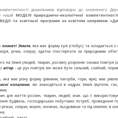
компетентності дошкільників відповідно до оновленого Дер
 у нашій
МОДЕЛІ
природничо-екологічної компетентност
 БКДО та освітньої програми
за освітнім напрямом «Д
а
планеті Земля
, яка має форму кулі (глобус) та складається з 
 моря, річки, озера); здатна спостерігати за природними обʼє
о на Землі (людей, тварин, рослин); розрізняє ознаки повітря (
що
вітер
- це рух повітря; він може бути сильний, слабкий, пори
 яка має різну форму (рівнини, пагорби, гори, яри); має уявл
исні копалини
, які знаходяться в надрах Землі (вугілля, газ
ини;
ин для життя рослин, тварин, людей; знає. що її використову
ення будівель, господарських побутових потреб, проведення гіг
річках, озерах, морях, океанах, льодовиках та під землею; в ок
на;
одібний - пара);