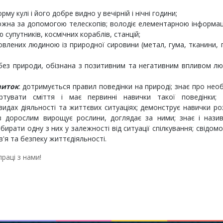
му кулі і його добре видно у вечірній і нічні години;
можна за допомогою телескопів; володіє елементарною інформа
супутників, космічних кораблів, станцій;
овлених людиною із природної сировини (метал, гума, тканини, 
ез природи, обізнана з позитивним та негативним впливом лю
виток
: дотримується правил поведінки на природі; знає про необ
ртувати сміття і має первинні навички такої поведінки; 
видах діяльності та життєвих ситуаціях; демонструє навички р
з дорослим вирощує рослини, доглядає за ними; знає і назив
бирати одну з них у залежності від ситуації спілкування; свідом
в'я та безпеку життєдіяльності.
раці з нами!