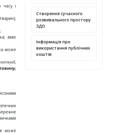
 часу і
Створення сучасного
тварин);
розвивального простору
ЗДО
;
а; вміє
Інформація про
використання публічних
вка може
коштів
 липкий,
товину,
исокими
езпечних
обережне
авичками
яке може