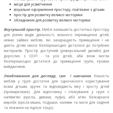
місця для усамітнення
візуальне оформлення простору, пов'язане з дітьми
простір для розвитку великої моторики
обладнання для розвитку великої моторики
Внутрішній простір.
Меблі залишають достатньо простору
для різних видів діяльності, вільного переміщення дітей;
немає зайвих меблів, які захаращують приміщення і не
дають дітям змоги безперешкодно дістатися до потрібних
матеріалів. Простір доступний (універсальний дизайн) для
дорослих з ООП та усіх дітей, аби вони могли
безперешкодно дістатися до приміщення групи, ігрових
майданчиків.
Умеблювання для догляду, гри і навчання.
Кількість
меблів у групі достатня для одночасного користування
всіма дітьми, зручні та відповідають віку і зросту дітей
(промарковані).
Для відпочинку і спілкування у групі є
напівм'які (крісла, дивани, пуфи), або м'які безкаркасні
вироби (крісла-мішки, подушки, килими та мати для сидіння
та лежання на підлозі тощо).