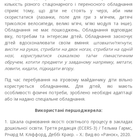
кількість різного стаціонарного і переносного обладнання
сприяє тому, що діти не стоять у черзі, аби ним
скористатися (лазанки, поле для гри з м'ячем, дитячі
триколісні велосипеди, великі м'ячі, м'які модулі та інше).
Обладнання не має пошкоджень
.
Обладнання відповідає
віку, потребам та інтересам дітей
.
Обладнання заохочує
дітей вдосконалювати своїм вміння:
штовхати/тягнути,
висіти на руках, стрибати на двох ногах, стрибати на одній
нозі, користуватися скакалкою та/чи гімнастичним
обручем, котити предмети у завданому напрямку, метати,
ловити, кидати, підкидати вгору.
Під час перебування на ігровому майданчику діти вільно
користуються обладнанням
.
Для дітей, які мають
особливості фізичні потреби, зроблено необхідні адаптації
або їм надано спеціальне обладнання.
Використані першоджерела:
1.
Шкала оцінювання якості освітнього процесу в закладах
дошкільної освіти. Третя редакція (
ECERS
-3) / Тельма Гармс,
Річард М. Кліффорд, Деббі Краєр. – Х.: Вид-во «Ранок», 2020.