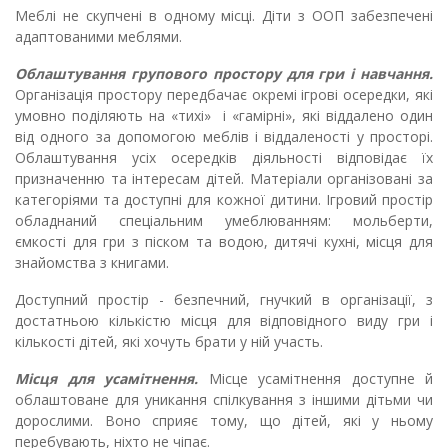
Меблі не скупчені в одному місці. Діти з ООП забезпечені
адаптованими меблями.
Облаштування групового простору для гри і навчання.
Організація простору передбачає окремі ігрові осередки, які
умовно поділяють на «тихі» і «гамірні», які віддалено один
від одного за допомогою меблів і віддаленості у просторі.
Облаштування усіх осередків діяльності відповідає їх
призначенню та інтересам дітей.
Матеріали організовані за
категоріями та доступні для кожної дитини.
Ігровий простір
обладнаний спеціальним умеблюванням: мольберти,
ємкості для гри з піском та водою, дитячі кухні, місця для
знайомства з книгами.
Доступний простір - безпечний, гнучкий в організації, з
достатньою кількістю місця для відповідного виду гри і
кількості дітей, які хочуть брати у ній участь.
Місця для усамітнення.
Місце усамітнення доступне й
облаштоване для уникання спілкування з іншими дітьми чи
дорослими.
Воно сприяє тому, що дітей, які у ньому
перебувають, ніхто не чіпає.