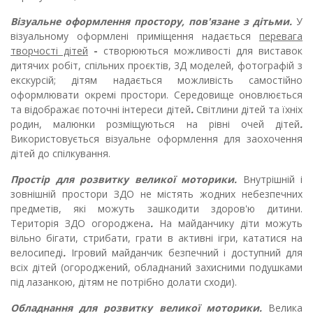
Візуальне оформлення простору, пов'язане з дітьми.
У
візуальному оформлені приміщення надається
перевага
творчості дітей
-
створюються можливості для виставок
дитячих робіт, спільних проєктів, 3Д моделей, фотографій з
екскурсій; дітям надається можливість самостійно
оформлювати окремі простори.
Середовище оновлюється
та відображає поточні інтереси дітей
.
Світлини дітей та їхніх
родин, малюнки розміщуються на рівні очей дітей
.
Використовується візуальне оформлення для заохочення
дітей до спілкування.
Простір для розвитку великої моторики.
Внутрішній і
зовнішній простори ЗДО не містять жодних небезпечних
предметів,
які можуть зашкодити здоров'ю дитини.
Територія ЗДО огороджена
.
На майданчику діти можуть
вільно бігати, стрибати, грати в активні ігри, кататися на
велосипеді
.
Ігровий майданчик безпечний і доступний для
всіх дітей (огороджений, обладнаний захисними подушками
під лазанкою, дітям не потрібно долати сходи).
Обладнання для розвитку великої моторики.
Велика