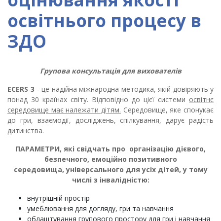
освітнього процесу в
ЗДО
Групова консультація для вихователів
ECERS
-
3
- це надійна міжнародна методика, якій довіряють у
понад 30 країнах світу. Відповідно до цієї системи
освітнє
середовище має належати дітям.
Середовище, яке спонукає
до гри, взаємодії, досліджень, спілкування, дарує радість
дитинства.
ПАРАМЕТРИ, які свідчать про організацію дієвого,
безпечного,
емоційно позитивного
середовища,
універсального
для усіх дітей, у тому
числі з інвалідністю:
внутрішній простір
умеблювання для догляду, гри та навчання
облаштування групового простору для гри і навчання