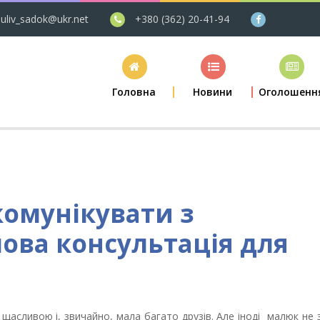
uliv_sadok@ukr.net
+380 (362) 20-41-94
Головна
Новини
Оголошенн
комунікувати з
ова консультація для
 щасливою і, звичайно, мала багато друзів. Але іноді малюк не 