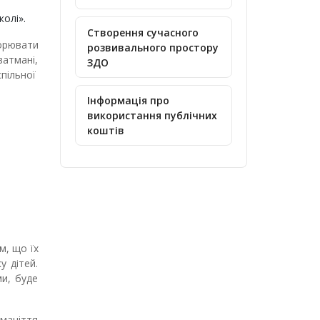
олі».
Створення сучасного
орювати
розвивального простору
атмані,
ЗДО
спільної
Інформація про
використання публічних
коштів
м, що їх
у дітей.
ми, буде
оманіття