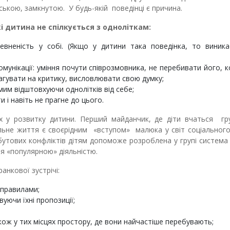
ською, замкнутою. У будь-якій поведінці є причина.
і дитина не спілкується з одноліткам:
вненість у собі. (Якщо у дитини така поведінка, то виника
мунікації: уміння почути співрозмовника, не перебивати його, 
агувати на критику, висловлювати свою думку;
им відштовхуючи однолітків від себе;
 і навіть не прагне до цього.
х у розвитку дитини. Перший майданчик, де діти вчаться гр
льне життя є своєрідним «вступом» малюка у світ соціального
обутових конфліктів дітям допоможе розроблена у групі система
я «популярною» діяльністю.
анкової зустрічі:
 правилами;
уючи їхні пропозиції;
акож у тих місцях простору, де вони найчастіше перебувають;