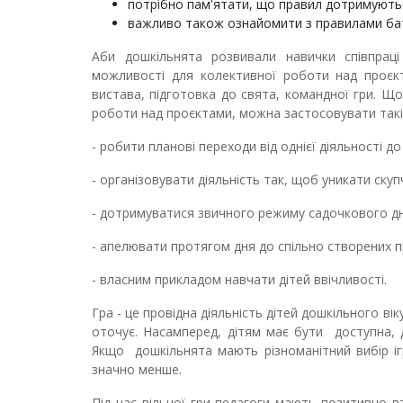
потрібно пам'ятати, що правил дотримуються в
важливо також ознайомити з правилами батьк
Аби дошкільнята розвивали навички співпрац
можливості для колективної роботи над проєк
вистава, підготовка до свята, командної гри. Щ
роботи над проєктами, можна застосовувати такі
- робити планові переходи від однієї діяльності до 
- організовувати діяльність так, щоб уникати скуп
- дотримуватися звичного режиму садочкового дн
- апелювати протягом дня до спільно створених п
- власним прикладом навчати дітей ввічливості.
Гра - це провідна діяльність дітей дошкільного вік
оточує. Насамперед, дітям має бути доступна, до
Якщо дошкільнята мають різноманітний вибір ігр
значно менше.
Під час вільної гри педагоги мають позитивно в