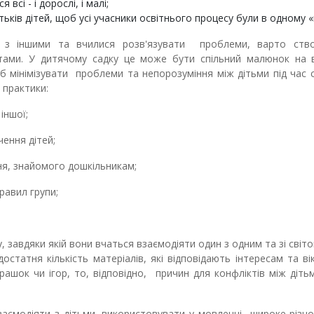
сі - і дорослі, і малі;
ів дітей, щоб усі учасники освітнього процесу були в одному «к
і з іншими та вчилися розв'язувати проблеми, варто ств
тами. У дитячому садку це може бути спільний малюнок на в
об мінімізувати проблеми та непорозуміння між дітьми під час 
 практики:
іншої;
чення дітей;
я, знайомого дошкільникам;
равил групи;
у, завдяки якій вони вчаться взаємодіяти один з одним та зі світо
статня кількість матеріалів, які відповідають інтересам та вік
ашок чи ігор, то, відповідно, причин для конфліктів між діть
заємодіяти з дітьми, використовувати у мовленні широке різн