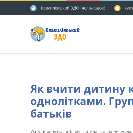
Квасилівський ЗДО (ясла-садок)
kvas
Як вчити дитину 
однолітками. Груп
батьків
Усі діти хочуть, щоб їхня дитина росла веселою,