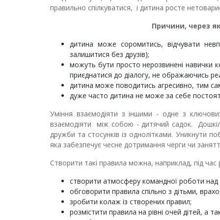
правильно спілкуватися, і дитина росте нетовари
Причини, через як
дитина може соромитись, відчувати невпе
залишитися без друзів);
можуть бути просто нерозвинені навички ко
приєднатися до діалогу, не ображаючись ре
дитина може поводитись агресивно, тим сам
дуже часто дитина не може за себе постояти
Уміння взаємодіяти з іншими - одне з ключови
взаємодіяти між собою - дитячий садок. Дошкі
дружби та стосунків із однолітками. Уникнути п
яка забезпечує чесне дотримання черги чи занятт
Створити такі правила можна, наприклад, під час р
створити атмосферу командної роботи над
обговорити правила спільно з дітьми, врахов
зробити колаж із створених правил;
розмістити правила на рівні очей дітей, а т