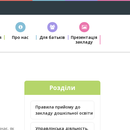
я
Про нас
Для батьків
Презентація
закладу
Розділи
Правила прийому до
закладу дошкільної освіти
знає, як
Управлінська діяльність.