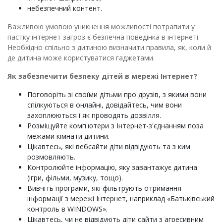
небезпечний контент.
Важливою умовою уникнення можливості потрапити у
пастку інтернет загроз є безпечна поведінка в інтернеті.
Необхідно спільно з дитиною визначити правила, як, коли й
де дитина може користуватися гаджетами.
Як забезпечити безпеку дітей в мережі Інтернет?
Поговоріть зі своїми дітьми про друзів, з якими вони
спілкуються в онлайні, довідайтесь, чим вони
захоплюються і як проводять дозвілля.
Розміщуйте комп'ютери з Інтернет-з'єднанням поза
межами кімнати дитини.
Цікавтесь, які вебсайти діти відвідують та з ким
розмовляють.
Контролюйте інформацію, яку завантажує дитина
(ігри, фільми, музику, тощо).
Вивчіть програми, які фільтрують отримання
інформації з мережі Інтернет, наприклад «Батьківський
контроль в WINDOWS».
Цікавтесь, чи не відвідують діти сайти з агресивним