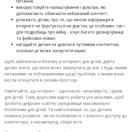
питання;
використовуйте налаштування і фільтри, які
допомагають обмежити небажаний контент;
розкажіть дітям, про те, що інколи інформація в
інтернеті не ґрунтується на фактах; це особливо так і
для подробиць про війну - існує багато дезінформації
та фейкових новин;
нагадайте дитині не ділитися чутливим контентом,
оскільки це може засмутити інших.
Щоб забезпечити безпеку в інтернеті для дітей, дайте
дитині знати, що вона може звернутися до вас з будь-якими
питаннями чи побоюваннями щодо проблем, з якими вона
могла зіткнутися в онлайн-просторі.
Пам'ятайте, що інтернет - одночасно і можливість, і ризик
для дітей. Тому дорослим варто робити усе можливе, щоб
зробити цифрове освітнє середовище максимально
безпечним для дітей. Та найголовніше те, що дитина
повинна розуміти - ви не позбавляєте її вільного доступу до
комп'ютера, а насамперед, оберігаєте.