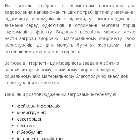
На сьогодні інтернет є безмежним простором для
задоволення найрізноманітніших потреб дитини у навчанні і
відпочинку, у комунікації з рідними, у самоствердженні і
визнанні серед однолітків, в отриманні чергової порції
інформації з фронту. Водночас всесвітня мережа може
нести загрози здоров'ю і матеріальному добробуту своїх
користувачів, де діти можуть бути як жертвами, так і
потенційним джерелом в інтернеті.
Загроза в інтернеті - це ймовірність завдання збитків
заподіяних фізичному, психічному здоров'ю людини,
соціальному або матеріальному благополуччю внаслідок
користування інтернетом.
Найбільш розповсюдженими загрозами інтернету є:
фейкова інформація;
кіберггрумінг;
сексторшен;
секстинг;
кібербулінг;
інтернет-шахрайство;