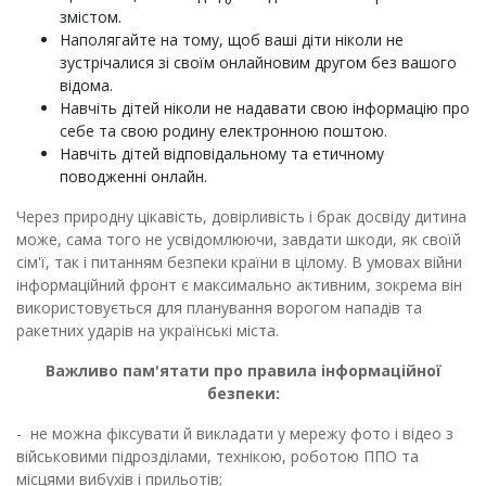
змістом.
Наполягайте на тому, щоб ваші діти ніколи не
зустрічалися зі своїм онлайновим другом без вашого
відома.
Навчіть дітей ніколи не надавати свою інформацію про
себе та свою родину електронною поштою.
Навчіть дітей відповідальному та етичному
поводженні онлайн.
Через природну цікавість, довірливість і брак досвіду дитина
може, сама того не усвідомлюючи, завдати шкоди, як своїй
сім'ї, так і питанням безпеки країни в цілому. В умовах війни
інформаційний фронт є максимально активним, зокрема він
використовується для планування ворогом нападів та
ракетних ударів на українські міста.
Важливо пам'ятати про правила інформаційної
безпеки:
- не можна фіксувати й викладати у мережу фото і відео з
військовими підрозділами, технікою, роботою ППО та
місцями вибухів і прильотів;