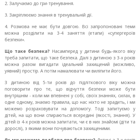
2. Залучаємо до гри-тренування.
3. Закріплюємо знання в тренувальній дії.
4. Розмова не має бути довгою. Всі запропоновані теми
можна розділити на 3-4 заняття (етапи) «супергероїв
безпеки».
Що таке безпека?
Насамперед у дитини будь-якого віку️
треба запитати, що таке безпека. Далі з дитиною з 3-х років
можна разом вигадати ідеальний захищений (можливо,
уявний) простір. А потім намалювати чи виліпити його.
З дитиною від 5-ти років до підліткового віку можна
поговорити про те, що відчуття безпеки може бути
внутрішнім - коли ми впевнені у собі, своїх знаннях, силах, в
одне одному, знаємо правила, що нас ніхто не зрадить, і ми
можемо розраховувати на допомогу. Тоді запитуємо у
дітей, на що вони спираються всередині (якості, знання). У
дітей із 4-х років можна запитати, чи є в них знайомі (діти та
дорослі), з якими вони почуваються захищеними.
Як ми можемо подбати про безпеку?
Дитині з 3-х років