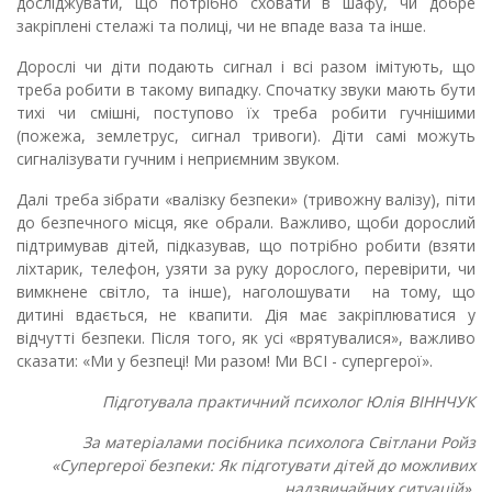
досліджувати, що потрібно сховати в шафу, чи добре
закріплені стелажі та полиці, чи не впаде ваза та інше.
Дорослі чи діти подають сигнал і всі разом імітують, що
треба робити в такому випадку. Спочатку звуки мають бути
тихі чи смішні, поступово їх треба робити гучнішими
(пожежа, землетрус, сигнал тривоги). Діти самі можуть
сигналізувати гучним і неприємним звуком.
Далі треба зібрати «валізку безпеки» (тривожну валізу), піти
до безпечного місця, яке обрали. Важливо, щоби дорослий
підтримував дітей, підказував, що потрібно робити (взяти
ліхтарик, телефон, узяти за руку дорослого, перевірити, чи
вимкнене світло, та інше), наголошувати на тому, що
дитині вдається, не квапити. Дія має закріплюватися у
відчутті безпеки. Після того, як усі «врятувалися», важливо
сказати: «Ми у безпеці! Ми разом! Ми ВСІ - супергерої».
Підготувала практичний психолог Юлія ВІННЧУК
За матеріалами посібника психолога Світлани Ройз
«Супергерої безпеки: Як підготувати дітей до можливих
надзвичайних ситуацій».