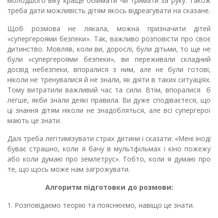
молодшого віку краще обіймати чи тримати за руку. Також
треба дати можливість дітям якось відреагувати на сказане.
Щоб розмова не лякала, можна призначити дітей
«супергероями безпеки». Так, важливо розповісти про своє
дитинство. Мовляв, коли ви, дорослі, були дітьми, то ще не
були «супергероями безпеки», ви переживали складний
досвід небезпеки, впоралися з ним, але не були готові,
ніколи не тренувалися й не знали, як діяти в таких ситуаціях.
Тому витратили важливий час та сили. Втім, впоралися б
легше, якби знали деякі правила. Ви дуже сподіваєтеся, що
ці знання дітям ніколи не знадобляться, але всі супергерої
мають це знати.
Далі треба легітимізувати страх дитини і сказати: «Мені іноді
буває страшно, коли я бачу в мультфільмах і кіно пожежу
або коли думаю про землетрус». Тобто, коли я думаю про
те, що щось може нам загрожувати.
Алгоритм підготовки до розмови:
1. Розповідаємо теорію та пояснюємо, навіщо це знати.