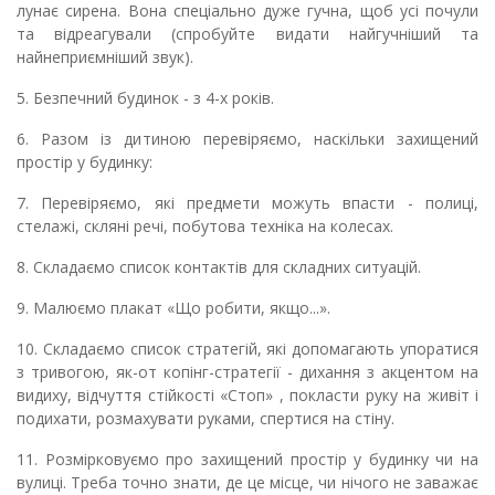
лунає сирена. Вона спеціально дуже гучна, щоб усі почули
та відреагували (спробуйте видати найгучніший та
найнеприємніший звук).
5. Безпечний будинок - з 4-х років.
6. Разом із дитиною перевіряємо, наскільки захищений
простір у будинку:
7. Перевіряємо, які предмети можуть впасти - полиці,
стелажі, скляні речі, побутова техніка на колесах.
8. Складаємо список контактів для складних ситуацій.
9. Малюємо плакат «Що робити, якщо...».
10. Складаємо список стратегій, які допомагають упоратися
з тривогою, як-от копінг-стратегії - дихання з акцентом на
видиху, відчуття стійкості «Стоп» , покласти руку на живіт і
подихати, розмахувати руками, спертися на стіну.
11. Розмірковуємо про захищений простір у будинку чи на
вулиці. Треба точно знати, де це місце, чи нічого не заважає