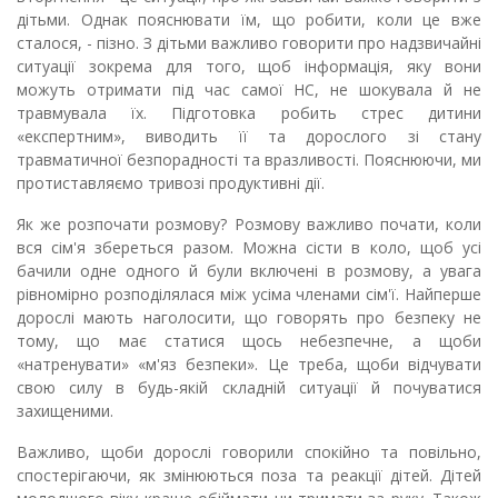
дітьми. Однак пояснювати їм, що робити, коли це вже
сталося, - пізно. З дітьми важливо говорити про надзвичайні
ситуації зокрема для того, щоб інформація, яку вони
можуть отримати під час самої НС, не шокувала й не
травмувала їх. Підготовка робить стрес дитини
«експертним», виводить її та дорослого зі стану
травматичної безпорадності та вразливості. Пояснюючи, ми
протиставляємо тривозі продуктивні дії.
Як же розпочати розмову? Розмову важливо почати, коли
вся сім'я збереться разом. Можна сісти в коло, щоб усі
бачили одне одного й були включені в розмову, а увага
рівномірно розподілялася між усіма членами сім'ї. Найперше
дорослі мають наголосити, що говорять про безпеку не
тому, що має статися щось небезпечне, а щоби
«натренувати» «м'яз безпеки». Це треба, щоби відчувати
свою силу в будь-якій складній ситуації й почуватися
захищеними.
Важливо, щоби дорослі говорили спокійно та повільно,
спостерігаючи, як змінюються поза та реакції дітей. Дітей