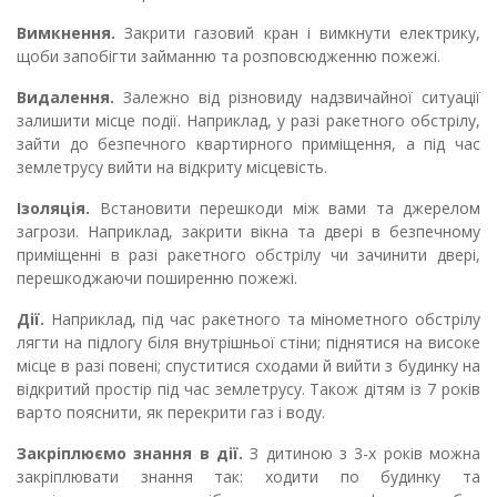
Вимкнення.
Закрити газовий кран і вимкнути електрику,
щоби запобігти займанню та розповсюдженню пожежі.
Видалення.
Залежно від різновиду надзвичайної ситуації
залишити місце події. Наприклад, у разі ракетного обстрілу,
зайти до безпечного квартирного приміщення, а під час
землетрусу вийти на відкриту місцевість.
Ізоляція.
Встановити перешкоди між вами та джерелом
загрози. Наприклад, закрити вікна та двері в безпечному
приміщенні в разі ракетного обстрілу чи зачинити двері,
перешкоджаючи поширенню пожежі.
Дії.
Наприклад, під час ракетного та мінометного обстрілу
лягти на підлогу біля внутрішньої стіни; піднятися на високе
місце в разі повені; спуститися сходами й вийти з будинку на
відкритий простір під час землетрусу. Також дітям із 7️ років
варто пояснити, як перекрити газ і воду.
Закріплюємо знання в дії
.
З дитиною з 3-х років можна
закріплювати знання так:
ходити по будинку та