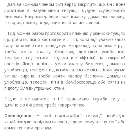
- Далі за кожним членом сім'ї варто закріпити, що він / вона
робитиме в надзвичайній ситуації, будучи «супергероєм
безпеки». Наприклад, бере свою іграшку️, домашню тварину,
ліхтарик, пляшку води, відчиняє й зачиняє двері.
- Тоді можна разом проговорити план дій у різних ситуаціях:
що робити, якщо застрягли в ліфті, коли відчуваємо запах
гару чи коли хтось занедужує. Наприклад, коли землетрус,
треба взяти «валізу безпеки», домашніх улюбленців,
телефон, спуститися сходами (не ліфтом) на відкритий
простір. Якщо повінь - узяти «валізу безпеки», домашніх
улюбленців, телефон, піднятися на високе місце. Коли чуємо
сигнал сирени, треба взяти «валізу безпеки», домашніх
улюбленців, телефон, піти в бомбосховище або лягти на
підлогу біля внутрішньої стіни.
Згідно з методичкою з НС ізраїльської служби тилу, з
дитиною з 6-8 років треба говорити про:
Оповіщення.
У разі надзвичайної ситуації необхідно
якнайшвидше повідомити про це дорослому члену сім'ї або
компетентним органам.