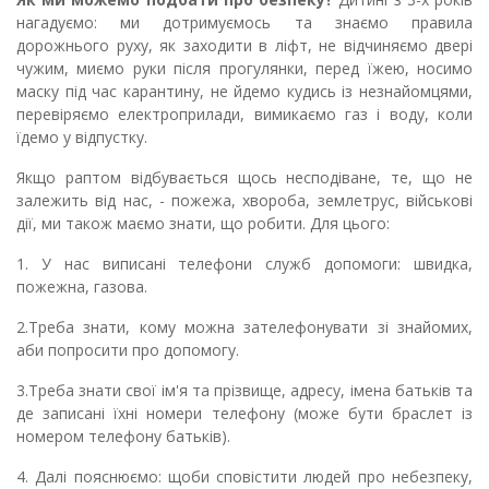
нагадуємо: ми дотримуємось та знаємо правила
дорожнього руху, як заходити в ліфт, не відчиняємо двері
чужим, миємо руки після прогулянки, перед їжею, носимо
маску під час карантину, не йдемо кудись із незнайомцями,
перевіряємо електроприлади, вимикаємо газ і воду, коли
їдемо у відпустку.
Якщо раптом відбувається щось несподіване, те, що не
залежить від нас, - пожежа, хвороба, землетрус, військові
дії, ми також маємо знати, що робити. Для цього:
1. У нас виписані телефони служб допомоги: швидка,
пожежна, газова.
2.Треба знати, кому можна зателефонувати зі знайомих,
аби попросити про допомогу.
3.Треба знати свої ім'я та прізвище, адресу, імена батьків та
де записані їхні номери телефону (може бути браслет із
номером телефону батьків).
4. Далі пояснюємо: щоби сповістити людей про небезпеку,