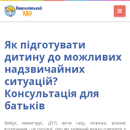
Як підготувати
дитину до можливих
надзвичайних
ситуацій?
Консультація для
батьків
Вибух, землетрус, ДТП, витік газу, пожежа, воєнне
вторгнення - це ситуації, про які зазвичай важко говорити з