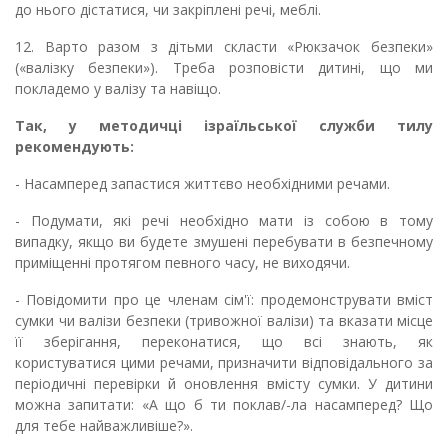
до нього дістатися, чи закріплені речі, меблі.
12. Варто разом з дітьми скласти «Рюкзачок безпеки»
(«валізку безпеки»). Треба розповісти дитині, що ми
покладемо у валізу та навіщо.
Так, у методичці ізраїльської служби тилу
рекомендують:
- Насамперед запастися життєво необхідними речами.
- Подумати, які речі необхідно мати із собою в тому
випадку, якщо ви будете змушені перебувати в безпечному
приміщенні протягом певного часу, не виходячи.
- Повідомити про це членам сім'ї: продемонструвати вміст
сумки чи валізи безпеки (тривожної валізи) та вказати місце
її зберігання, переконатися, що всі знають, як
користуватися цими речами, призначити відповідального за
періодичні перевірки й оновлення вмісту сумки. У дитини
можна запитати: «А що б ти поклав/-ла насамперед? Що
для тебе найважливіше?».