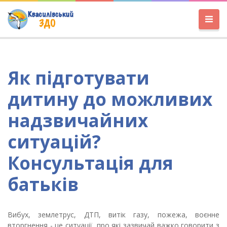
Як підготувати
дитину до можливих
надзвичайних
ситуацій?
Консультація для
батьків
Вибух, землетрус, ДТП, витік газу, пожежа, воєнне
вторгнення - це ситуації, про які зазвичай важко говорити з