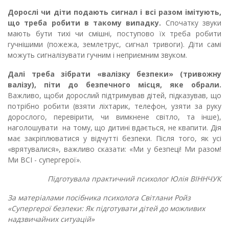
Дорослі чи діти подають сигнал і всі разом імітують,
що треба робити в такому випадку.
Спочатку звуки
мають бути тихі чи смішні, поступово їх треба робити
гучнішими (пожежа, землетрус, сигнал тривоги). Діти самі
можуть сигналізувати гучним і неприємним звуком.
Далі треба зібрати «валізку безпеки» (тривожну
валізу), піти до безпечного місця, яке обрали.
Важливо, щоби дорослий підтримував дітей, підказував, що
потрібно робити (взяти ліхтарик, телефон, узяти за руку
дорослого, перевірити, чи вимкнене світло, та інше),
наголошувати на тому, що дитині вдається, не квапити. Дія
має закріплюватися у відчутті безпеки. Після того, як усі
«врятувалися», важливо сказати: «Ми у безпеці! Ми разом!
Ми ВСІ - супергерої».
Підготувала практичний психолог Юлія ВІННЧУК
За матеріалами посібника психолога Світлани Ройз
«Супергерої безпеки: Як підготувати дітей до можливих
надзвичайних ситуацій»