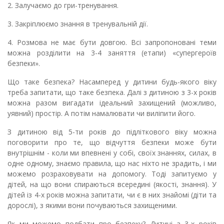
2. Залучаємо до гри-тренування.
3. Закріплюємо знання в тренувальній дії.
4. Розмова не має бути довгою. Всі запропоновані теми
можна розділити на 3-4 заняття (етапи) «супергероїв
безпеки».
Що таке безпека? Насамперед у дитини будь-якого віку️
треба запитати, що таке безпека. Далі з дитиною з 3-х років
можна разом вигадати ідеальний захищений (можливо,
уявний) простір. А потім намалювати чи виліпити його.
З дитиною від 5-ти років до підліткового віку можна
поговорити про те, що відчуття безпеки може бути
внутрішнім - коли ми впевнені у собі, своїх знаннях, силах, в
одне одному, знаємо правила, що нас ніхто не зрадить, і ми
можемо розраховувати на допомогу. Тоді запитуємо у
дітей, на що вони спираються всередині (якості, знання). У
дітей із 4-х років можна запитати, чи є в них знайомі (діти та
дорослі), з якими вони почуваються захищеними.
Як ми можемо подбати про безпеку? Дитині з 3-х років