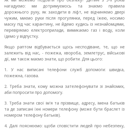
нагадуємо: ми дотримуємось та знаємо правила
дорожнього руху, як заходити в ліфт, не відчиняємо двері
чужим, миємо руки після прогулянки, перед їжею, носимо
маску під час карантину, не йдемо кудись із незнайомцями,
перевіряємо електроприлади, вимикаємо газ і воду, коли
їдемо у відпустку.
Якщо раптом відбувається щось несподіване, те, що не
залежить від нас, - пожежа, хвороба, землетрус, військові
дії, ми також маємо знати, що робити. Для цього:
1. У нас виписані телефони служб допомоги: швидка,
пожежна, газова.
2. Треба знати, кому можна зателефонувати зі знайомих,
аби попросити про допомогу.
3. Треба знати свої ім'я та прізвище, адресу, імена батьків
та де записані їхні номери телефону (може бути браслет із
номером телефону батьків).
4. Далі пояснюємо: щоби сповістити людей про небезпеку,