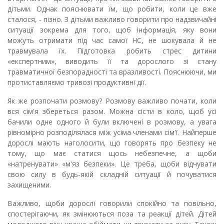
дітьми. Однак пояснювати їм, що робити, коли це вже
сталося, - пізно. З дітьми важливо говорити про надзвичайні
ситуації зокрема для того, щоб інформація, яку вони
можуть отримати під час самої НС, не шокувала й не
травмувала їх. Підготовка робить стрес дитини
«експертним», виводить її та дорослого зі стану
травматичної безпорадності та вразливості. Пояснюючи, ми
протиставляємо тривозі продуктивні дії.
Як же розпочати розмову? Розмову важливо почати, коли
вся сім'я збереться разом. Можна сісти в коло, щоб усі
бачили одне одного й були включені в розмову, а увага
рівномірно розподілялася між усіма членами сім'ї. Найперше
дорослі мають наголосити, що говорять про безпеку не
тому, що має статися щось небезпечне, а щоби
«натренувати» «м'яз безпеки». Це треба, щоби відчувати
свою силу в будь-якій складній ситуації й почуватися
захищеними.
Важливо, щоби дорослі говорили спокійно та повільно,
спостерігаючи, як змінюються поза та реакції дітей. Дітей