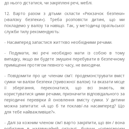
до нього дістатися, чи закріплені речі, меблі.
12. Варто разом з дітьми скласти «Рюкзачок безпеки»
(«валізку безпеки»). Треба розповісти дитині, що ми
покладемо у валізу та навіщо. Так, у методичці ізраїльської
служби тилу рекомендують:
- Насамперед запастися життєво необхідними речами.
- Подумати, які речі необхідно мати із собою в тому
випадку, якщо ви будете змушені перебувати в безпечному
приміщенні протягом певного часу, не виходячи.
- Повідомити про це членам сім'ї: продемонструвати вміст
сумки чи валізи безпеки (тривожної валізи) та вказати місце
її зберігання, переконатися, що всі знають, як
користуватися цими речами, призначити відповідального за
періодичні перевірки й оновлення вмісту сумки. У дитини
можна запитати: «А що б ти поклав/-ла насамперед? Що
для тебе найважливіше?».
- Далі за кожним членом сім'ї варто закріпити, що він / вона
робитиме в надзвичайній ситуації, будучи «супергероєм