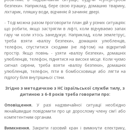
безпеки». Наприклад, бере свою іграшку️, домашню тварину,
ліхтарик, пляшку води, відчиняє й зачиняє двері.
- Тоді можна разом проговорити план дій у різних ситуаціях:
що робити, якщо застрягли в ліфті, коли відчуваємо запах
гару чи коли хтось занедужує. Наприклад, коли землетрус,
треба взяти «валізу безпеки», домашніх улюбленців,
телефон, спуститися сходами (не ліфтом) на відкритий
простір. Якщо повінь - узяти «валізу безпеки», домашніх
улюбленців, телефон, піднятися на високе місце. Коли чуємо
сигнал сирени, треба взяти «валізу безпеки», домашніх
улюбленців, телефон, піти в бомбосховище або лягти на
підлогу біля внутрішньої стіни.
Згідно з методичкою з НС ізраїльської служби тилу, з
дитиною з 6-8 років треба говорити про:
Оповіщення.
У разі надзвичайної ситуації необхідно
якнайшвидше повідомити про це дорослому члену сім'ї або
компетентним органам.
Вимкнення.
Закрити газовий кран і вимкнути електрику,