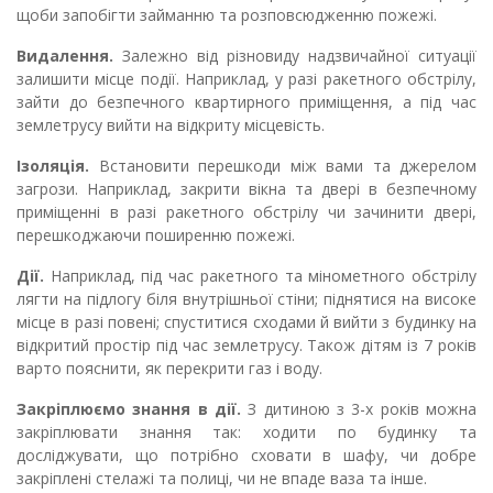
щоби запобігти займанню та розповсюдженню пожежі.
Видалення.
Залежно від різновиду надзвичайної ситуації
залишити місце події. Наприклад, у разі ракетного обстрілу,
зайти до безпечного квартирного приміщення, а під час
землетрусу вийти на відкриту місцевість.
Ізоляція.
Встановити перешкоди між вами та джерелом
загрози. Наприклад, закрити вікна та двері в безпечному
приміщенні в разі ракетного обстрілу чи зачинити двері,
перешкоджаючи поширенню пожежі.
Дії.
Наприклад, під час ракетного та мінометного обстрілу
лягти на підлогу біля внутрішньої стіни; піднятися на високе
місце в разі повені; спуститися сходами й вийти з будинку на
відкритий простір під час землетрусу. Також дітям із 7️ років
варто пояснити, як перекрити газ і воду.
Закріплюємо знання в дії.
З дитиною з 3-х років можна
закріплювати знання так: ходити по будинку та
досліджувати, що потрібно сховати в шафу, чи добре
закріплені стелажі та полиці, чи не впаде ваза та інше.