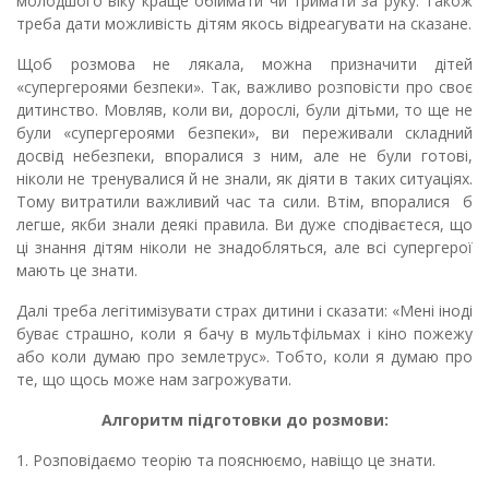
молодшого віку краще обіймати чи тримати за руку. Також
треба дати можливість дітям якось відреагувати на сказане.
Щоб розмова не лякала, можна призначити дітей
«супергероями безпеки». Так, важливо розповісти про своє
дитинство. Мовляв, коли ви, дорослі, були дітьми, то ще не
були «супергероями безпеки», ви переживали складний
досвід небезпеки, впоралися з ним, але не були готові,
ніколи не тренувалися й не знали, як діяти в таких ситуаціях.
Тому витратили важливий час та сили. Втім, впоралися б
легше, якби знали деякі правила. Ви дуже сподіваєтеся, що
ці знання дітям ніколи не знадобляться, але всі супергерої
мають це знати.
Далі треба легітимізувати страх дитини і сказати: «Мені іноді
буває страшно, коли я бачу в мультфільмах і кіно пожежу
або коли думаю про землетрус». Тобто, коли я думаю про
те, що щось може нам загрожувати.
Алгоритм підготовки до розмови:
1. Розповідаємо теорію та пояснюємо, навіщо це знати.