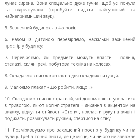
лунає сирена. Вона спеціально дуже гучна, щоб усі почули
та відреагували (спробуйте видати найгучніший та
найнеприємніший звук).
5. Безпечний будинок - з 4-х років.
6. Разом із дитиною перевіряємо, наскільки захищений
простір у будинку:
7. Перевіряємо, які предмети можуть впасти - полиці,
стелажі, скляні речі, побутова техніка на колесах.
8. Складаємо список контактів для складних ситуацій.
9. Малюємо плакат «Що робити, якщо...».
10. Складаємо список стратегій, які допомагають упоратися
з тривогою, як-от копінг-стратегії - дихання з акцентом на
видиху, відчуття стійкості «Стоп» , покласти руку на живіт і
подихати, розмахувати руками, спертися на стіну.
11. Розмірковуємо про захищений простір у будинку чи на
вулиці. Треба точно знати, де це місце, чи нічого не заважає