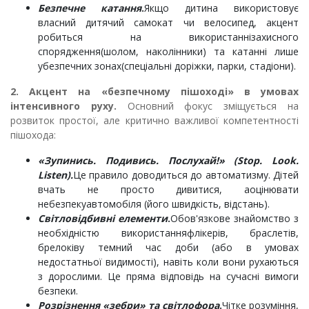
Безпечне катання
.
Якщо дитина використовує
власний дитячий самокат чи велосипед, акцент
робиться на використаннізахисного
спорядження(шолом, наколінники) та катанні лише
убезпечних зонах(спеціальні доріжки, парки, стадіони).
2. Акцент на «безпечному пішоході» в умовах
інтенсивного руху.
Основний фокус зміщується на
розвиток простої, але критично важливої компетентності
пішохода:
«Зупинись. Подивись. Послухай!» (Stop. Look.
Listen).
Це правило доводиться до автоматизму. Дітей
вчать не просто дивитися, аоцінювати
небезпекуавтомобіля (його швидкість, відстань).
Світловідбивні елементи
.
Обов'язкове знайомство з
необхідністю використанняфлікерів, браслетів,
брелоківу темний час доби (або в умовах
недостатньої видимості), навіть коли вони рухаються
з дорослими. Це пряма відповідь на сучасні вимоги
безпеки.
Розрізнення «зебри» та світлофора
.
Чітке розуміння,