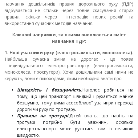
навчання дошкільників правил дорожнього руху (ПДР)
відбувається не стільки через повне скасування старих
правил, скільки через інтеграцію нових реалій та
використання сучасних методів навчання.
Ключові напрямки, за якими оновлюється зміст
навчання ПДР:
1. Нові учасники руху (електросамокати, моноколеса).
Найбільша сучасна зміна на дорогах - це поява
індивідуального електротранспорту (електросамокати,
моноколеса, гіроскутери). Хоча дошкільники самі ними не
керують, вони є пішоходами, яким необхідно знати про:
Швидкість і безшумність
.
Наголос робиться на
тому, що цей транспорт швидкий і рухається майже
безшумно, тому вимагаєособливої увагипри переході
дороги чи руху по тротуару.
Правила на тротуарі
.
Дітей вчать, що навіть на
тротуарі потрібно бути уважним, оскільки
електротранспорт може рухатися там із великою
швидкістю.