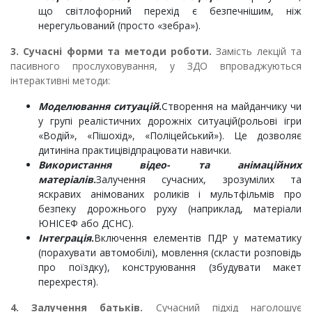
що світлофорний перехід є безпечнішим, ніж
нерегульований (просто «зебра»).
3. Сучасні форми та методи роботи.
Замість лекцій та
пасивного прослуховування, у ЗДО впроваджуються
інтерактивні методи:
Моделювання ситуацій
.
Створення на майданчику чи
у групі реалістичних дорожніх ситуацій(рольові ігри
«Водій», «Пішохід», «Поліцейський»). Це дозволяє
дитиніна практицівідпрацювати навички.
Використання відео- та анімаційних
матеріалів
.
Залучення сучасних, зрозумілих та
яскравих анімованих роликів і мультфільмів про
безпеку дорожнього руху (наприклад, матеріали
ЮНІСЕФ або ДСНС).
Інтеграція
.
Включення елементів ПДР у математику
(порахувати автомобілі), мовлення (скласти розповідь
про поїздку), конструювання (збудувати макет
перехрестя).
4. Залучення батьків.
Сучасний підхід наголошує