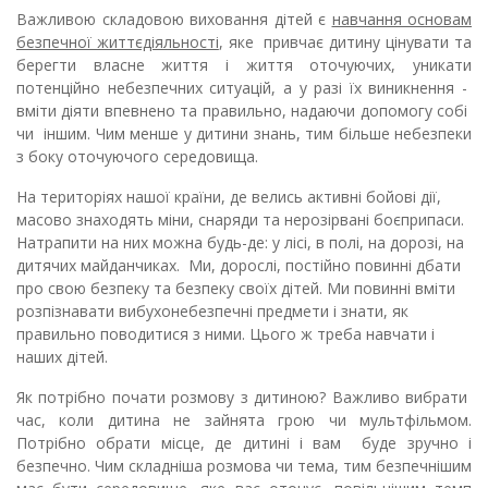
Важливою складовою виховання дітей є
навчання основам
безпечної життєдіяльності
, яке привчає дитину цінувати та
берегти власне життя і життя оточуючих, уникати
потенційно небезпечних ситуацій, а у разі їх виникнення -
вміти діяти впевнено та правильно, надаючи допомогу собі
чи іншим. Чим менше у дитини знань, тим більше небезпеки
з боку оточуючого середовища.
На територіях нашої країни, де велись активні бойові дії,
масово знаходять міни, снаряди та нерозірвані боєприпаси.
Натрапити на них можна будь-де: у лісі, в полі, на дорозі, на
дитячих майданчиках. Ми, дорослі, постійно повинні дбати
про свою безпеку та безпеку своїх дітей. Ми повинні вміти
розпізнавати вибухонебезпечні предмети і знати, як
правильно поводитися з ними. Цього ж треба навчати і
наших дітей.
Як потрібно почати розмову з дитиною? Важливо вибрати
час, коли дитина не зайнята грою чи мультфільмом.
Потрібно обрати місце, де дитині і вам буде зручно і
безпечно. Чим складніша розмова чи тема, тим безпечнішим