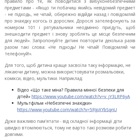
правило про те, як поводитися з вибухонебезпечними
предметами - «Якщо ти побачиш якийсь невідомий предмет
- не підходь, не чіпай, обережно відійди назад і повідомляй
про знахідку когось із дорослих. Дорослі зателефонують за
номером 101 і рятувальники неодмінно приїдуть, щоб
знешкодити предмет і знову зроблять це місце безпечним
для людей». Запропонуйте дитині повторити декілька разів
разом такі слова: «Не підходь! Не чіпай! Повідомляй чи
телефонуй!».
Для того, щоб дитина краще засвоїла таку інформацію, не
лякаючи дитину, можна використовувати розмальовки,
комікси, відео, мультики. Наприклад:
Відео «Що таке міна? Правила мінної безпеки для
дітей»
https://www.youtube.com/watch?v=v_jY3LRP6yA
Мультфільм
«Небезпечні знахідки»
https://www.youtube.com/watch?v=5RJpXYbSqnU
Дуже важливо пам'ятати - від складної інформації діти
швидко втомлюються, тому не варто такі розмови робити
довгими.