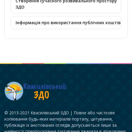
Створення сучасного розвивального простору
ЗДО
Інформація про використання публічних коштів
© 2013-2021 Квасилівський ЗДО | Повне або часткове
копіювання будь-яких матеріалів порталу, цитування,
публікація їх анотованих оглядів допускаються лише за
наявності гіперпосилання (цитування джерела в друкованих