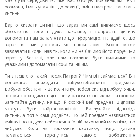
має бути середовище, яке вас оточує, повільнішим темп
розмови, і ми - уважніші до реакції, зміни настрою, запитань
дитини.
Варто сказати дитині, що зараз ми самі вивчаємо щось
абсолютно нове і дуже важливе, і попросіть дитину
допомогти нам запам'ятати цю інформацію. Нагадайте, що
зараз всі ми допомагаємо нашій армії. Ворог може
завдавати шкоди, навіть, коли ми не бачимо його поруч. Ми
зараз у безпеці, але нам важливо бути пильними та
уважними і допомагати і собі та іншим.
Ти знаєш хто такий песик Патрон? Чим він займається? Він
допомагає знаходити вибухонебезпечні предмети.
Вибухонебезпечні - це коли існує небезпека від вибуху. Уяви,
що ми проходимо підготовку разом із песиком Патроном.
Запитайте дитину, на що їй схожий цей предмет. Відповіді
можуть бути найрізноманітніші. Вислухайте відповідь
дитини, а потім самі додайте, що цей предмет називається
«міна» і вона дуже небезпечна. У ній захований механізм, що
вибухає. Коли ви показуєте картинку, якщо дитина
намагається торкнутись самого зображення