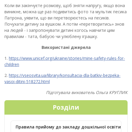
Коли ви закінчуєте розмову, щоб зняти напругу, якщо вона
виникне, можна ще раз подивитись фото та мультик песика
Патрона, уявити, що ви перетворюєтесь на песиків.
Почухати дитину за вушком. А потім «перетворитись» знов
на людей - і запропонувати дитині когось навчити цим
правилам - тата, бабусю чи улюблену іграшку.
Використані джерела
1.
https://www.unicef.org/ukraine/stories/mine-safety-rules-for-
children
2.
https://vseosvita.ua/library/konsultacia-dla-batkiv-bezpeka-
vasoi-ditini-518272.html
Підготувала вихователь Ольга КРУГЛИК
Розділи
Правила прийому до закладу дошкільної освіти