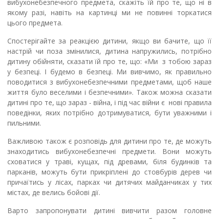
вибухонебезпечного предмета, скажіть їй про те, що ні в
якому разі, навіть на картинці ми не повинні торкатися
цього предмета.
Спостерігайте за реакцією дитини, якщо ви бачите, що її
настрій чи поза змінилися, дитина напружились, потрібно
дитину обійняти, сказати їй про те, що: «Ми з тобою зараз
у безпеці. І будемо в безпеці. Ми вивчимо, як правильно
поводитися з вибухонебезпечними предметами, щоб наше
життя було веселими і безпечними». Також можна сказати
дитині про те, що зараз - війна, і під час війни є нові правила
поведінки, яких потрібно дотримуватися, бути уважними і
пильними.
Важливою також є розповідь для дитини про те, де можуть
знаходитись вибухонебезпечні предмети. Вони можуть
сховатися у траві, кущах, під древами, біля будинків та
парканів, можуть бути прикріплені до стовбурів дерев чи
причаїтись у лісах, парках чи дитячих майданчиках у тих
містах, де велись бойові дії.
Варто запропонувати дитині вивчити разом головне