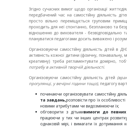
Згідно сучасних вимог щодо організації життєдія
передбачений час на самостійну діяльність діт
просто вільно переміщується груповим приміщ
проходить для неї спонтанно, безпланово та без
відношенню до вихователя - безвідповідально т
плануватися педагогами досить виважено і розумно
Організовуючи самостійну діяльність дітей в Д
активність кожної дитини (фізичну, пізнавальну, 
креативну) треба регламентувати домірно, то
потребу в активній творчій діяльності
.
Організовуючи самостійну діяльність дітей
(вра
прогулянці, у вечірні години тощо)
, педагогу вар
починаючи організовувати самостійну діяль
та завдань,
розповісти про їх особливості
новими атрибутами чи видозмінюючи їх;
обговорити з дітьми
вимоги до певних 
працюючи у тих чи інших центрах розвитку
однаковій мірі, і вимагати їх дотримання 