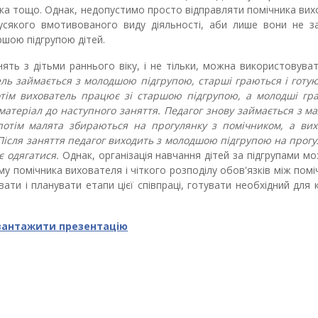
ртка тощо. Однак, недопустимо просто відправляти помічника ви
усякого вмотивованого виду діяльності, аби лише вони не з
ршою підгрупою дітей.
нять з дітьми раннього віку, і не тільки, можна використовува
ль займається з молодшою підгрупою, старші граються і готу
тім вихователь працює зі старшою підгрупою, а молодші гра
атеріал до наступного заняття. Педагог знову займається з м
отім малята збираються на прогулянку з помічником, а вих
ісля заняття педагог виходить з
молодшою підгрупою на прогул
є одягатися.
Однак, організація навчання дітей за підгрупами м
у помічника вихователя і чіткого розподілу обов'язків між помі
ти і планувати етапи цієї співпраці, готувати необхідний для
вантажити презентацію