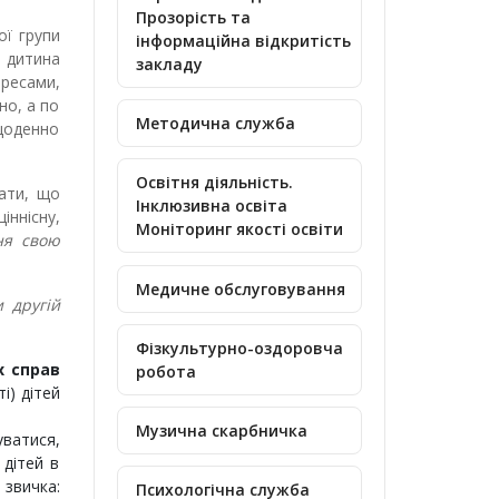
Прозорість та
ої групи
інформаційна відкритість
 дитина
закладу
ресами,
но, а по
Методична служба
 щоденно
Освітня діяльність.
тати, що
Інклюзивна освіта
іннісну,
Моніторинг якості освіти
ня свою
Медичне обслуговування
 другій
Фізкультурно-оздоровча
х справ
робота
і) дітей
Музична скарбничка
уватися,
 дітей в
 звичка:
Психологічна служба