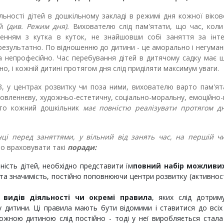
льності дітей в дошкільному закладі в режимі дня кожної віков
ей
(див.
Режим дня).
Вихователю слід пам'ятати, що час, коли
енням з кутка в куток, не знайшовши собі заняття за інте
результатно. По відношенню до дитини - це аморально і негуман
а непрофесійно. Час перебування дітей в дитячому садку має
, і кожній дитині протягом дня слід приділяти максимум уваги.
НЗ, у центрах розвитку чи поза ними, вихователю варто пам'я
мовленнєву, художньо-естетичну, соціально-моральну, емоційно-ц
бто кожний дошкільник
має повністю реалізувати протягом д
нці перед заняттями, у вільний від занять час, на першій чи
то враховувати такі
поради:
ність дітей, необхідно представити їм
повний набір можливи
 та значимість, постійно поповнюючи центри розвитку (активност
видів діяльності чи окремі правила
, яких слід дотрим
 дитини. Ці правила мають бути відомими і ставитися до всіх
кожною дитиною слід постійно - тоді у неї виробляється стала