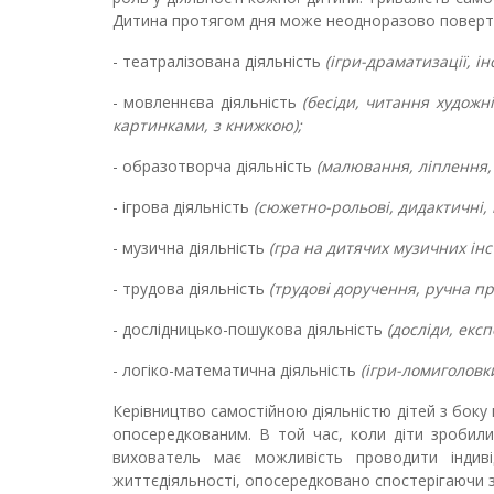
Дитина протягом дня може неодноразово поверта
- театралізована діяльність
(ігри-драматизації, ін
- мовленнєва діяльність
(бесіди, читання художн
картинками, з книжкою);
- образотворча діяльність
(малювання, ліплення, 
- ігрова діяльність
(сюжетно-рольові, дидактичні, 
- музична діяльність
(гра на дитячих музичних інс
- трудова діяльність
(трудові доручення, ручна п
- дослідницько-пошукова діяльність
(досліди, екс
- логіко-математична діяльність
(ігри-ломиголовк
Керівництво самостійною діяльністю дітей з боку 
опосередкованим. В той час, коли діти зробили
вихователь має можливість проводити індиві
життєдіяльності, опосередковано спостерігаючи за