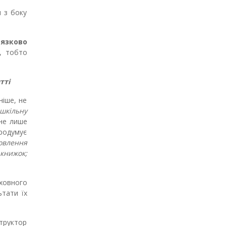
и з боку
'язково
, тобто
тті
ніше, не
ошкільну
 не лише
родумує
овлення
 книжок;
иховного
тати їх
структор