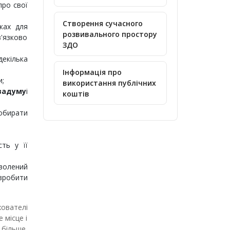
про свої
Створення сучасного
ках для
розвивального простору
в'язково
ЗДО
декілька
Інформація про
и;
використання публічних
задуму
і
коштів
обирати
сть у її
оволений
 зробити
хователі
 місце і
 більше.