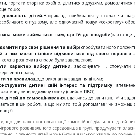
ти, гортати сторінки охайно, ділитися з друзями, домовлятися 
ісце тощо;
 діяльність дітей.
Наприклад, прибирання у столах чи шаф
 особливого ентузіазму, але одночасний пошук «секретику» обо
тина може займатися тим, що їй до вподоби
(варто ще 
ідомити про своє рішення та вибір
і спробувати його пояснит
й з них може пізніше відмовитися від свого першого 
 кожна розпочата справа була завершеною;
ати характер вибору дитини
, заохочувати її, спонукати 
вершенні справи;
оги та правила
щодо виконання завдання дітьми;
онструвати дитині свій інтерес та підтримку
, впевнені
озитивну випереджуючу оцінку (прийом ПВО);
ує дітей до самооцінювання
, вдаючись до запитань: «Чи зад
ється в цій роботі, а що ні? Хто тобі допомагав? Чи зможеш
днощі?»
, що для належної організації самостійної діяльності дітей ви
ігрового розвивального середовища в групі, продумувати власне
тійної діяльності дітей може бути від кількох хвилин до години і