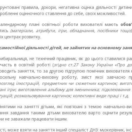
рунтовані правила, докори, негативна оцінка діяльності дитин
робленні оцінночного ставлення до себе, своїх можливостей.
в календарному плані освітньої роботи вихователі мають
обов
итись
(матеріали, атрибути, ігри, обладнання, посібники тощо)
сіх центрах розвитку
.
 самостійної
діяльності дітей, не зайнят
их
на основному заня
рибиральниця, не технічний працівник, як до цього ставилися ра
часть в освітній роботі (
згідно ст.27 Закону України «Про д
роводить заняття, то за другою підгрупою помічник вихователя
сильну навчально-виховну роботу, зміст якої завчасно п
розгляд ілюстрацій, предметних чи сюжетних картинок; вигот
ані ігри; виготовлення альбому для іменинника; підклеювання
ацій; розмальовування картинок; колективні види праці і т.д.
ятими на занятті дітьми, які пов'язані з темою навчально-в
ння завдання такими дітьми вихователю варто оцінити резуль
они не заважали працювати іншим.
ті, може взяти на заняття інший спеціаліст ДНЗ: музкерівник, ін