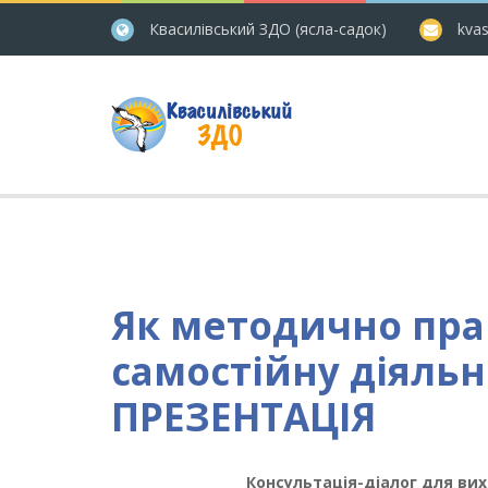
Квасилівський ЗДО (ясла-садок)
kvas
Як методично пра
самостійну діяльн
ПРЕЗЕНТАЦІЯ
Консультація-діалог для ви