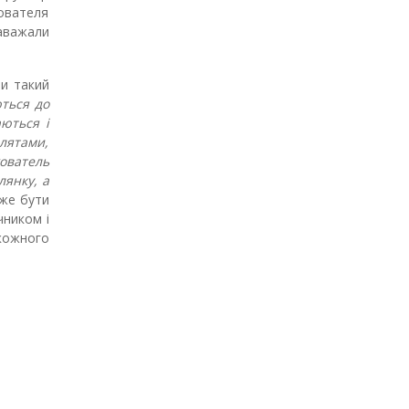
хователя
аважали
ти такий
ються до
ються і
алятами,
ователь
янку, а
оже бути
чником і
 кожного