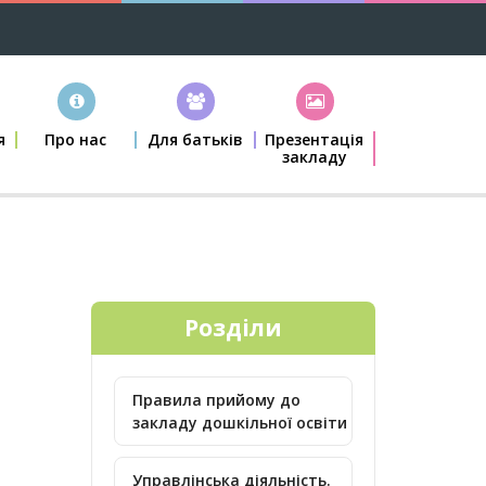
я
Про нас
Для батьків
Презентація
закладу
Розділи
Правила прийому до
закладу дошкільної освіти
Управлінська діяльність.