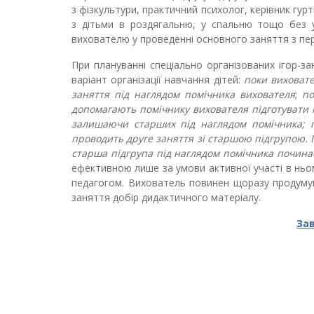
з фізкультури, практичний психолог, керівник гу
з дітьми в роздягальню, у спальню тощо без 
вихователю у проведенні основного заняття з пе
При плануванні спеціально організованих ігор-за
варіант організації навчання дітей:
поки виховате
заняття під наглядом помічника вихователя
;
по
допомагають помічнику вихователя підготувати м
залишаючи старших під наглядом помічника; п
проводить друге заняття зі старшою підгрупою. П
старша підгрупа під наглядом помічника почина
ефективною лише за умови активної участі в ньом
педагогом. Вихователь повинен щоразу продумува
заняття добір дидактичного матеріалу.
За