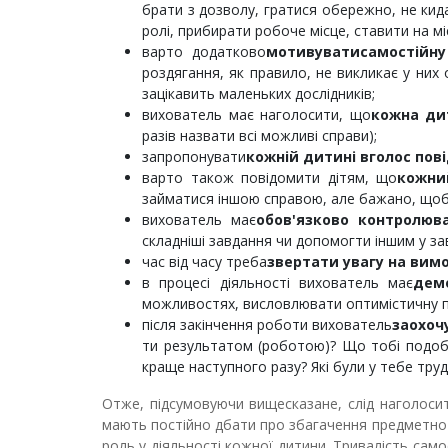
брати з дозволу, гратися обережно, не кида
ролі, прибирати робоче місце, ставити на м
варто додатково
мотивувати
самостійну
роздягання, як правило, не викликає у них
зацікавить маленьких дослідників;
вихователь має наголосити, що
кожна ди
разів назвати всі можливі справи);
запропонувати
кожній дитині вголос пов
варто також повідомити дітям, що
кожни
займатися іншою справою, але бажано, щоб
вихователь має
обов'язково контролюв
складніші завдання чи допомогти іншим у за
час від часу треба
звертати увагу на вим
в процесі діяльності вихователь має
дем
можливостях, висловлювати оптимістичну п
після закінчення роботи вихователь
заохоч
ти результатом (роботою)? Що тобі подоба
краще наступного разу? Які були у тебе тру
Отже, підсумовуючи вищесказане, слід наголосити
мають постійно дбати про збагачення предметно-
роль у діяльності кожної дитини. Тривалість самос