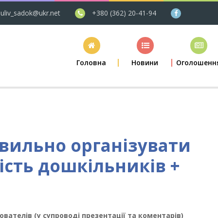
uliv_sadok@ukr.net
+380 (362) 20-41-94
Головна
Новини
Оголошенн
вильно організувати
ість дошкільників +
хователів
(у супроводі презентації та коментарів)