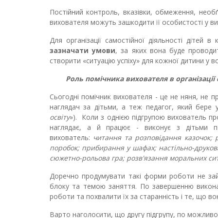
Постійний контроль, вказівки, обмеження, необґ
вихователя можуть зашкодити її особистості у ви
Для організації самостійної діяльності дітей 
зазначати умови
, за яких вона буде провод
створити «ситуацію успіху» для кожної дитини у в
Роль помічника вихователя в організації
Сьогодні помічник вихователя - це не няня, не п
наглядач за дітьми, а теж педагог, який бере у
освіту
»). Коли з однією підгрупою вихователь п
наглядає, а й працює - виконує з дітьми по
вихователь:
читання та розповідання казочок; 
поробок; прибирання у шафах; настільно-друков
сюжетно-рольова гра; розв'язання моральних ситу
Доречно продумувати такі форми роботи не зайн
блоку та темою заняття. По завершенню викона
роботи та похвалити їх за старанність і те, що в
Варто наголосити, що другу підгрупу, по можливос