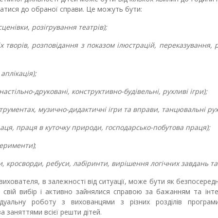
тися до обраної справи. Це можуть бути:
сценівки, розігрування театрів);
іх творів, розповідання з показом ілюстрацій, переказування, 
аплікація);
настільно-друковані, конструктивно-будівельні, рухливі ігри);
трументах, музично-дидактичні ігри та вправи, танцювальні рух
раця, праця в куточку природи, господарсько-побутова праця);
перименти)
;
и, кросворди, ребуси, лабіринти, вирішення логічних завдань та
вихователя, в залежності від ситуації, може бути як безпосередні
 свій вибір і активно зайнялися справою за бажанням та інт
дуальну роботу з вихованцями з різних розділів програм
 заняттями всієї решти дітей.