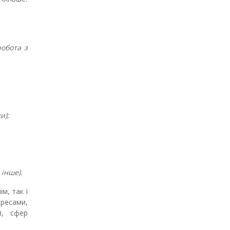
робота з
и);
 інше).
м, так і
ересами,
и, сфер