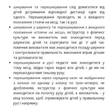
шикування та перешикування
слід домагатися від
дітей дотримання відповідної дистанції одне від
одного. Перешикування проводять як з вихідного
положення стоячи на місці, так і в русі;
шикування у шеренгу
та
перешикування з вихідного
положення «стоячи на місці»
, інструктор з фізичної
культури чи вихователь має знаходитися перед
шеренгою дітей та корегувати їхні дії. У цей час
помічник вихователя має знаходитися позаду шеренги
і контролювати правильність виконання вправ дітьми
та допомагати їм;
перешикування в русі
педагог має знаходитися у
тому місці, звідки гарно видно всіх дітей, і де він не
перешкоджатиме їхньому руху;
перешикування через середину зали чи майданчика
з колони по одному у колону по троє-четверо
, чи
дробленням, інструктор з фізичної культури має
знаходитися на початку руху дітей, а вихователь - у
кінці колони, щоб спрямовувати дітей у правильному
русі і напрямку.