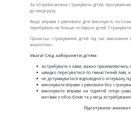
За потреби можна страхувати дітей, просуваючи
до кінця руху.
Якщо вправи з рівноваги діти виконують поточн
перебувало не більше чотирьох дітей. Страхувати 
Примітка:
страхування дітей під час виконання в
аналогічно.
Увага! Слід забороняти дітям:
зістрибувати з лави, важко приземляючись н
швидко пересуватися по гімнастичній лаві, к
не дотримуватися відповідного інтервалу під
виконувати вправи з рівноваги без страхува
виконувати вправи на піднятій опорі (ла
матами з обох боків та у місці зістрибування
Підготували: виховате