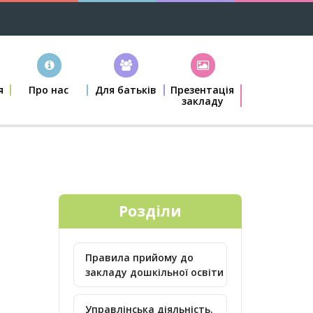
я
Про нас
Для батьків
Презентація
закладу
Розділи
Правила прийому до
закладу дошкільної освіти
Управлінська діяльність.