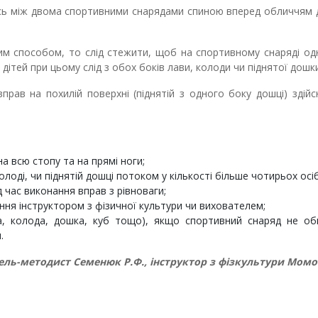
сь між двома спортивними снарядами спиною вперед обличчям 
им способом, то слід стежити, щоб на спортивному снаряді о
дітей при цьому слід з обох боків лави, колоди чи піднятої дошки
прав на похилій поверхні (піднятій з одного боку дошці) здій
а всю стопу та на прямі ноги;
олоді, чи піднятій дошці потоком у кількості більше чотирьох осіб
 час виконання вправ з рівноваги;
ння інструктором з фізичної культури чи вихователем;
ва, колода, дошка, куб тощо), якщо спортивний снаряд не об
.
ль-методист Семенюк Р.Ф., інструктор з фізкультури Момот