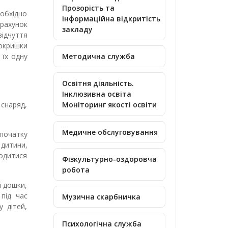
Прозорість та
еобхідно
інформаційна відкритість
 рахунок
закладу
відчуття
покришки
 їх одну
Методична служба
Освітня діяльність.
Інклюзивна освіта
 снаряд,
Моніторинг якості освіти
Медичне обслуговування
початку
 дитини,
ходитися
Фізкультурно-оздоровча
робота
і дошки,
 під час
Музична скарбничка
 дітей,
Психологічна служба