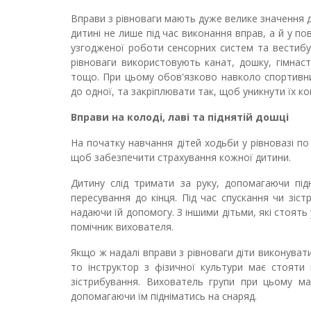
Вправи з рівноваги мають дуже велике значення дл
дитині не лише під час виконання вправ, а й у п
узгодженої роботи сенсорних систем та вестибу
рівноваги використовують канат, дошку, гімнаст
тощо. При цьому обов'язково навколо спортивних
до одної, та закріплювати так, щоб уникнути їх ко
Вправи на колоді, лаві та піднятій дошці
На початку навчання дітей ходьби у рівновазі по 
щоб забезпечити страхування кожної дитини.
Дитину слід тримати за руку, допомагаючи під
пересування до кінця. Під час спускання чи зіс
надаючи їй допомогу. З іншими дітьми, які стоят
помічник вихователя.
Якщо ж надалі вправи з рівноваги діти виконувати
то інструктор з фізичної культури має стояти 
зістрибування. Вихователь групи при цьому м
допомагаючи їм підніматись на снаряд.