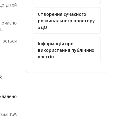
до дітей
Створення сучасного
розвивального простору
дночасно
ЗДО
.
снюється
Інформація про
використання публічних
коштів
;
кладено
ок Т.Р.