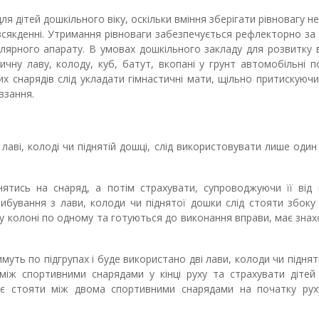
я дітей дошкільного віку, оскільки вміння зберігати рівновагу н
овсякденні. Утримання рівноваги забезпечується рефлекторно за
лярного апарату. В умовах дошкільного закладу для розвитку 
ичну лаву, колоду, куб, батут, вкопані у грунт автомобільні 
 снарядів слід укладати гімнастичні мати, щільно притискуючи
взання.
лаві, колоді чи піднятій дошці, слід використовувати лише один
нятись на снаряд, а потім страхувати, супроводжуючи її від 
трибування з лави, колоди чи піднятої дошки слід стояти збоку
ь у колоні по одному та готуються до виконання вправи, має зна
муть по підгрупах і буде використано дві лави, колоди чи піднят
між спортивними снарядами у кінці руху та страхувати дітей
ає стояти між двома спортивними снарядами на початку руху