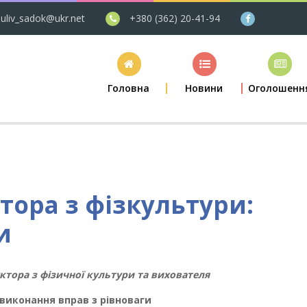
uliv_sadok@ukr.net
+380 (362) 20-41-94
Головна
Новини
Оголошенн
тора з фізкультури:
и
ктора з фізичної культури та
вихователя
с виконання
вправ з рівноваги