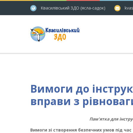
Квасилівський ЗДО (ясла-садок)
kvas
Вимоги до інструк
вправи з рівноваг
Пам'ятка для інстру
Вимоги зі створення безпечних умов під ча