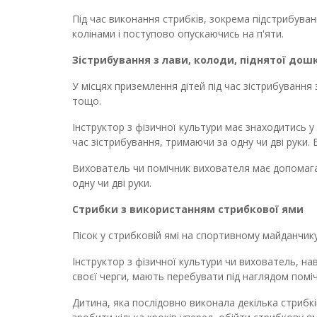
Під час виконання стрибків, зокрема підстрибуван
колінами і поступово опускаючись на п'яти.
Зістрибування з лави, колоди, піднятої дош
У місцях приземлення дітей під час зістрибування 
тощо.
Інструктор з фізичної культури має знаходитись у к
час зістрибування, тримаючи за одну чи дві руки. 
Вихователь чи помічник вихователя має допомагати
одну чи дві руки.
Стрибки з використанням стрибкової ями
Пісок у стрибковій ямі на спортивному майданчику
Інструктор з фізичної культури чи вихователь, нав
своєї черги, мають перебувати під наглядом помі
Дитина, яка послідовно виконала декілька стрибкі