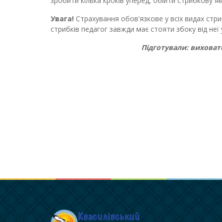
зробити кілька кроків уперед, обійти стрибкову ям
Увага!
Страхування обов'язкове у всіх видах стриб
стрибків педагог завжди має стояти збоку від неї 
Підготували: виховате