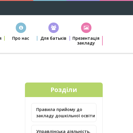
я
Про нас
Для батьків
Презентація
закладу
Розділи
Правила прийому до
закладу дошкільної освіти
Управлінська діяльність.