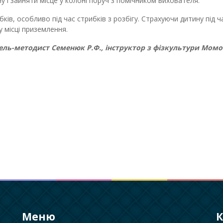
у і зайняти місце у колоні поруч з помічником вихователя.
ків, особливо під час стрибків з розбігу. Страхуючи дитину під ч
у місці приземлення.
ль-методист Семенюк Р.Ф., інструктор з фізкультури Момот
Меню
К