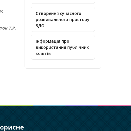
ас
Створення сучасного
розвивального простору
ЗДО
ок Т.Р.
Інформація про
використання публічних
коштів
орисне