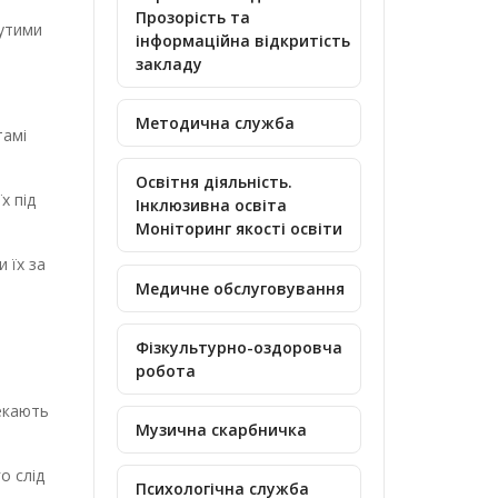
Прозорість та
нутими
інформаційна відкритість
закладу
Методична служба
тамі
Освітня діяльність.
х під
Інклюзивна освіта
Моніторинг якості освіти
 їх за
Медичне обслуговування
Фізкультурно-оздоровча
робота
чекають
Музична скарбничка
о слід
Психологічна служба