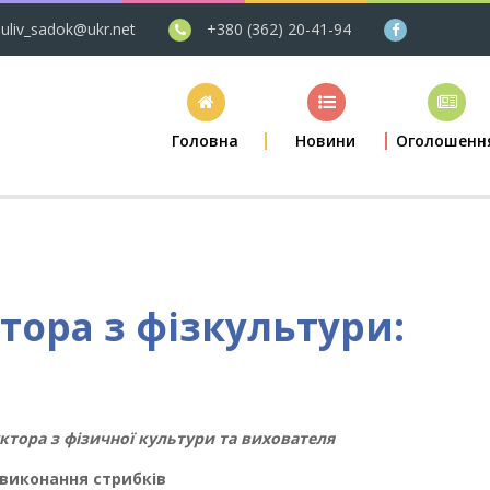
uliv_sadok@ukr.net
+380 (362) 20-41-94
Головна
Новини
Оголошенн
тора з фізкультури:
уктора з фізичної культури та вихователя
 виконання стрибків