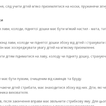
ня, слід учити дітей м'яко приземлятися на носки, пружинячи зіг
ки
з лави, колоди, піднятої дошки має бути м'який настил - мата, та
інці лави, колоди чи піднятої дошки збоку від дітей і страхувати ї
Він має зосереджувати увагу дітей на м'якому приземленні.
 дітям підніматися на лаву, колоду чи підняту дошку, страхуючи
 має бути пухким, очищеним від камінців та бруду.
чаючи дітей стрибати, має знаходитися збоку від них. Діти, які 
чника вихователя.
в, після закінчення вправи має звільнити стрибкову яму. Для цьог