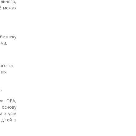
ального,
 межах
безпеку
ами.
ого та
ння
.
ми ОРА,
є основу
а з усім
дітей з