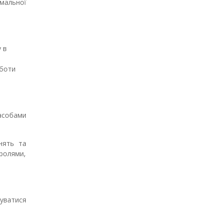
имальної
 в
оботи
асобами
анять та
 ролями,
уватися