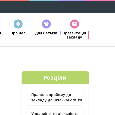
я
Про нас
Для батьків
Презентація
закладу
Розділи
Правила прийому до
закладу дошкільної освіти
Управлінська діяльність.