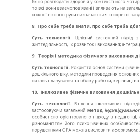
Якщо розглядати здоров'я у контексті його чотир
то всі вони взаємопов'язані і впливають на зага
кожної вікової групи визнач
аються
конкретні зав
8.
Про себе треба знати, про себе треба дбат
Суть технології.
Цілісний системний підхід
життєдіяльності, їх розвиток і виховання; інтегра
9.
Теорія і методика фізичного виховання ді
Суть технології.
Рокриття основ системи фізично
дошкільного віку, методики проведення основних 
питань планування та обліку роботи, керівництва
10.
Інклюзивне фізичне виховання дошкільн
Суть технології.
Втілення
інклюзивних підход
застосовуючи загальний
метод
індивідуально
особистісно орієнтованого підходу в педагогіці,
різноманіттям його психофізичних особливосте
порушеннями ОРА можна висловити афоризмом: