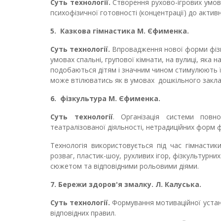
Суть технології.
Створення рухово-ігрових умов
психофізичної готовності (концентрації) до активн
5.
Казкова гімнастика М. Єфименка.
Суть технології.
Впровадження нової форми фізи
умовах спальні, групової кімнати, на вулиці, яка н
подобаються дітям і значним чином стимулюють ї
може втілюватись як в умовах дошкільного закладу
6.
фізкультура М. Єфименка.
Суть технології
. Організація системи повно
театралізованої діяльності, нетрадиційних форм 
Технологія використовується під час гімнастик
розваг, пластик-шоу, рухливих ігор, фізкультурн
сюжетом та відповідними рольовими діями.
7.
Бережи здоров'я змалку. Л. Калуська.
Суть технології.
Ф
ормування мотиваційної устан
відповідних правил.