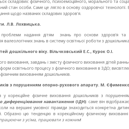
ьох складових: фізичного, психоемоційного, морального та соці
льний стан особи. Саме це лягло в основу
оздоровчої технології.
В
дання щодо названих складових здоров'я
.
и. Л.В. Лохвицька.
 з проблеми надання дітям знань про основи здоров’я та 
ція валеологічних знань в систему освітньої роботи з дошкільник
тей дошкільного віку.
Вільчковський Е.С., Курок О.І.
го виховання, завдань і змісту фізичного виховання дітей раннь
форм освітнього процесу з фізичного виховання в ЗДО; висвітле
 фізичним вихованням дошкільників.
иків з порушенням опорно-рухового апарату. М. Єфименко
ів у корекційне фізичне виховання дошкільників з порушення
го диференціювання навантаження
(ІДН
)
: саме він відобража
 коли на вершині умовної піраміди знаходиться конкретна дитин
й.
Образно цю тенденцію в корекційному фізичному вихованні 
працюючи з усіма, працювати з кожним
!