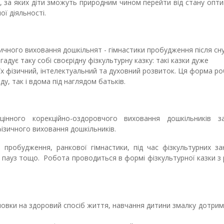
, за яких діти зможуть природним чином перейти від стану опт
ої діяльності.
чного виховання дошкільнят - гімнастики пробудження після сну
агадує таку собі своєрідну фізкультурну казку: такі казки дуже
х фізичний, інтелектуальний та духовний розвиток. Ця форма р
, так і вдома під наглядом батьків.
цінного корекційно-оздоровчого виховання дошкільників з
фізичного виховання дошкільників.
и пробудження, ранкової гімнастики, під час фізкультурних з
их пауз тощо. Робота проводиться в формі фізкультурної казки з
овки на здоровий спосіб життя, навч
ання
дитин
и
змалку дотрим