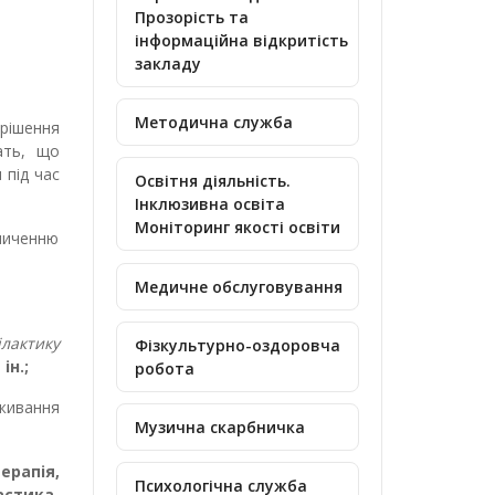
Прозорість та
інформаційна відкритість
закладу
Методична служба
ирішення
ать, що
 під час
Освітня діяльність.
Інклюзивна освіта
Моніторинг якості освіти
опиченню
Медичне обслуговування
ілактику
Фізкультурно-оздоровча
ін.;
робота
живання
Музична скарбничка
ерапія,
Психологічна служба
астика,