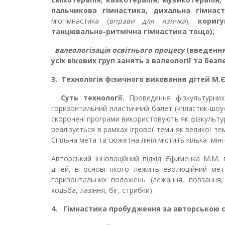
пальчикова гімнастика, дихальна гімнасти
міогімнастика (
вправи для язичка
),
коригу
танцювально-ритмічна гімнастика тощо);
·
валеологізація
освітнього процесу
(введення
усіх вікових груп занять з валеології та без
3.
Технологія фізичного виховання дітей М
Суть технології.
Проведення фізкультурних 
горизонтальний пластичний балет (
«
пластик-шоу
скорочені програми використовують як фізкультурн
реалізується в рамках ігрової теми як великої т
Спільна мета та сюжетна лінія містить кілька міні-
Авторський інноваційний підхід Єфименка М.М. 
дітей, в основі якого лежить еволюційний мет
горизонтальних положень (лежання, повзання, 
ходьба, лазіння, біг, стрибки).
4.
Гімнастика пробудження за авторською 