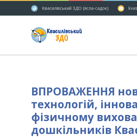
Квасилівський ЗДО (ясла-садок)
kvas
ВПРОВАЖЕННЯ нов
технологій, іннов
фізичному вихова
дошкільників Квас