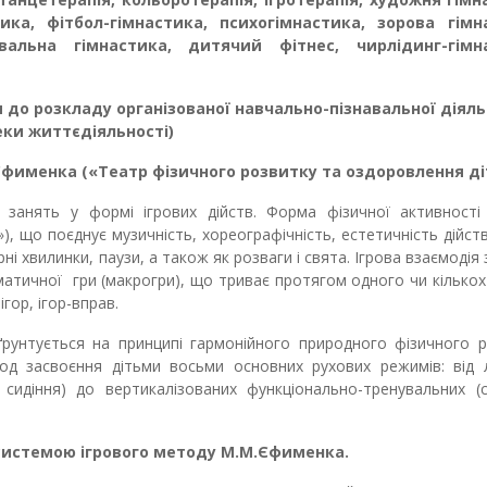
ка, фітбол-гімнастика, психогімнастика, зорова гімн
вальна гімнастика, дитячий фітнес, чирлідинг-гімна
 до розкладу організованої навчально-пізнавальної діяль
пеки життєдіяльності)
.Єфименка
(
«
Театр фізичного розвитку та оздоровлення д
занять у формі ігрових дійств. Форма фізичної активності 
»
), що поєднує музичність, хореографічність, естетичність дійст
і хвилинки, паузи, а також як розваги і свята. Ігрова взаємодія 
ематичної гри (макрогри), що триває протягом одного чи кількох
ігор, ігор-вправ.
ґрунтується на принципі гармонійного природного фізичного 
од засвоєння дітьми восьми основних рухових режимів: від 
сидіння) до вертикалізованих функціонально-тренувальних (с
системою ігрового методу М.М.Єфименка.