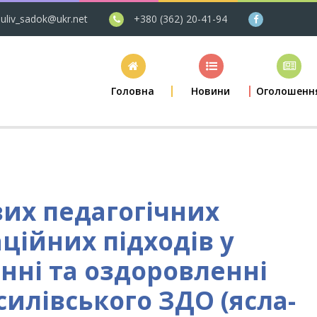
uliv_sadok@ukr.net
+380 (362) 20-41-94
Головна
Новини
Оголошенн
их педагогічних
аційних підходів у
нні та оздоровленні
илівського ЗДО (ясла-