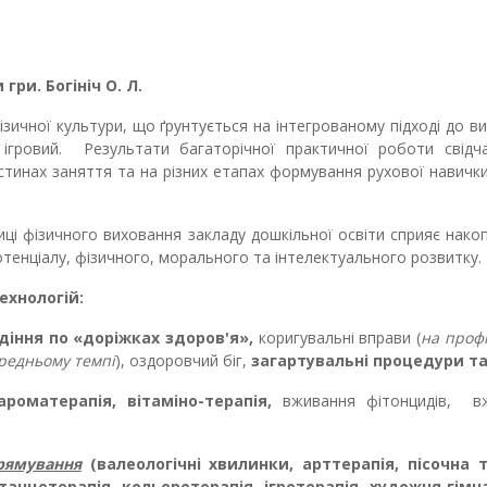
ри. Богініч О. Л.
зичної культури, що ґрунтується на інтегрованому підході до в
ігровий. Результати багаторічної практичної роботи свідч
стинах заняття та на різних етапах формування рухової навички
иці фізичного виховання закладу дошкільної освіти сприяє нак
отенціалу, фізичного, морального та інтелектуального розвитку.
хнологій:
діння по «доріжках здоров'я»,
коригувальні вправи (
на проф
ередньому темпі
),
оздоровчий біг,
загартувальні процедури та 
ароматерапія, вітаміно-терапія,
вживання фітонцидів,
в
рямування
(валеологічні хвилинки, арттерапія, пісочна т
 танцетерапія, кольоротерапія, ігротерапія, художня гімн