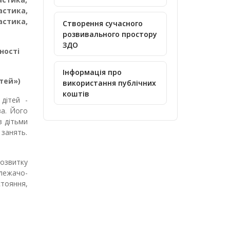
астика,
стика,
Створення сучасного
розвивального простору
ЗДО
ності
Інформація про
ітей
»
)
використання публічних
коштів
дітей -
ва. Його
з дітьми
 занять.
розвитку
лежачо-
тояння,