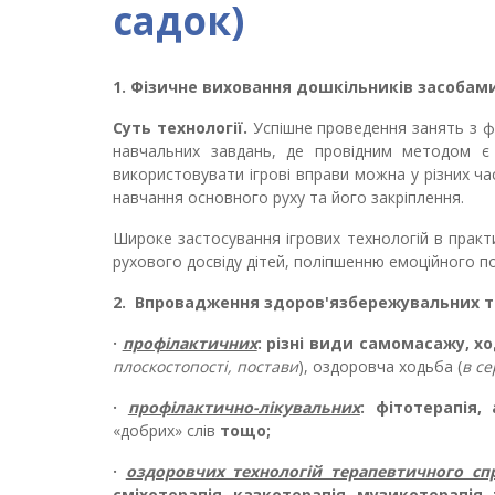
садок)
1. Фізичне виховання дошкільників засобами г
Суть технології.
Успішне проведення занять з фі
навчальних завдань, де провідним методом є 
використовувати ігрові вправи можна у різних ча
навчання основного руху та його закріплення.
Широке застосування ігрових технологій в практ
рухового досвіду дітей, поліпшенню емоційного п
2.
Впровадження здоров'язбережувальних те
·
профілактичних
:
різні види самомасажу, хо
плоскостопості,
постави
), оздоровча ходьба (
в с
·
профілактично-лікувальних
:
фітотерапія, 
«добрих» слів
тощо;
·
оздоровчих технологій терапевтичного сп
сміхотерапія, казкотерапія, музикотерапія,