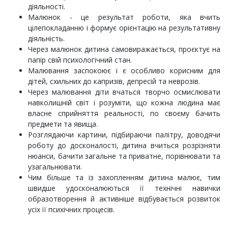
діяльності.
Малюнок - це результат роботи, яка вчить
цілепокладанню і формує орієнтацію на результативну
діяльність.
Через малюнок дитина самовиражається, проєктує на
папір свій психологічний стан.
Малювання заспокоює і є особливо корисним для
дітей, схильних до капризів, депресій та неврозів.
Через малювання діти вчаться творчо осмислювати
навколишній світ і розуміти, що кожна людина має
власне сприйняття реальності, по своєму бачить
предмети та явища.
Розглядаючи картини, підбираючи палітру, доводячи
роботу до досконалості, дитина вчиться розрізняти
нюанси, бачити загальне та приватне, порівнювати та
узагальнювати.
Чим більше та із захопленням дитина малює, тим
швидше удосконалюються її технічні навички
образотворення й активніше відбувається розвиток
усіх її психічних процесів.