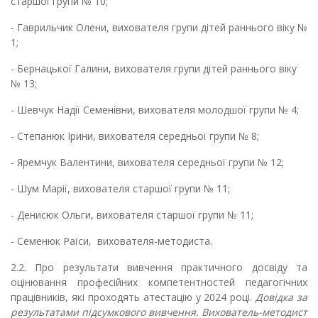
старшої групи № 10;
-
Гаврильчик Олени, вихователя групи дітей раннього віку №
1;
-
Бернацької Галини, вихователя групи дітей раннього віку
№ 13;
-
Шевчук Надії Семенівни, вихователя молодшої групи № 4;
-
Степанюк Ірини, вихователя середньої групи № 8;
-
Яремчук Валентини, вихователя середньої групи № 12;
-
Шум Марії, вихователя старшої групи № 11;
-
Денисюк Ольги, вихователя старшої групи № 11;
-
Семенюк Раїси, вихователя-методиста.
2.2.
Про результати вивчення практичного досвіду та
оцінювання професійних компетентностей педагогічних
працівників, які проходять атестацію у 2024 році.
Довідка за
результатами підсумкового вивчення.
Вихователь-методист