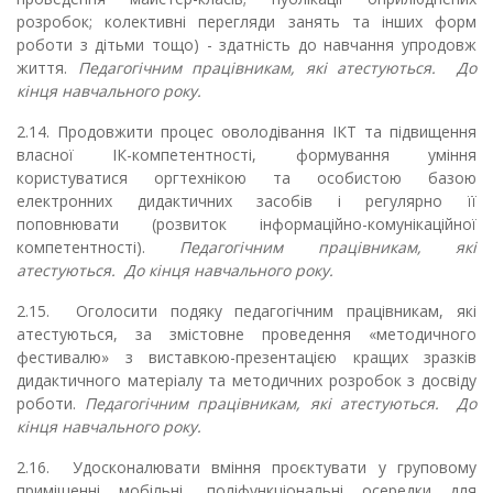
розробок; колективні перегляди занять та інших форм
роботи з дітьми тощо) - здатність до навчання упродовж
життя.
Педагогічним працівникам, які атестуються. До
кінця навчального року.
2.14. Продовжити процес оволодівання ІКТ та підвищення
власної ІК-компетентності, формування уміння
користуватися оргтехнікою та особистою базою
електронних дидактичних засобів і регулярно її
поповнювати (розвиток інформаційно-комунікаційної
компетентності).
Педагогічним працівникам, які
атестуються. До кінця навчального року.
2.15. Оголосити подяку педагогічним працівникам, які
атестуються, за змістовне проведення «методичного
фестивалю» з виставкою-презентацією кращих зразків
дидактичного матеріалу та методичних розробок з досвіду
роботи.
Педагогічним працівникам, які атестуються. До
кінця навчального року.
2.16. Удосконалювати вміння проєктувати у груповому
приміщенні мобільні, поліфункціональні осередки для