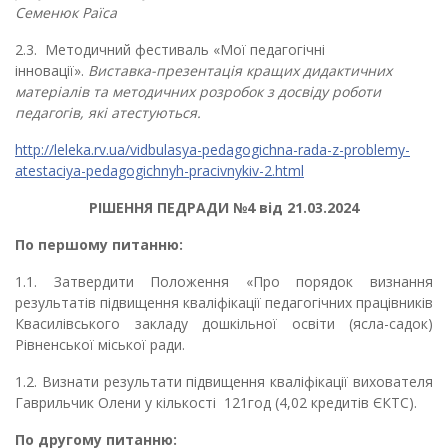
Семенюк Раїса
2.3.
Методичний фестиваль «Мої педагогічні
інновації».
Виставка-презентація кращих дидактичних
матеріалів
та методичних розробок з досвіду роботи
педагогів,
які атестуються.
http://leleka.rv.ua/vidbulasya-pedagogichna-rada-z-problemy-
atestaciya-pedagogichnyh-pracivnykiv-2.html
РІШЕННЯ ПЕДРАДИ №4 від 21.03.2024
По першому питанню:
1.1. Затвердити Положення «Про порядок визнання
результатів підвищення кваліфікації педагогічних працівників
Квасилівського закладу дошкільної освіти (ясла-садок)
Рівненської міської ради.
1.2. Визнати результати підвищення кваліфікації вихователя
Гаврильчик Олени у кількості 121год (4,02 кредитів ЄКТС).
По другому питанню: