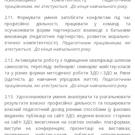
працівникам, які атестуються. До кінця навчального року.
2.11. Формувати уміння запобігати конфліктам під час
професійної діяльності, працювати у команді та
осучаснювати форми партнерської взаємодії з батьками
вихованців (педагогічне партнерство, розвиток морально-
етичної компетентності).
Педагогічним працівникам, які
атестуються. До кінця навчального року.
2.12. Активізувати роботу з підвищення кваліфікації шляхом
самоосвіти, перегляду вебінарів/ семінарів/ майстер-класів
та у різних формах методичної роботи ЗДО і ЗДО м. Рівне
(здатність до навчання упродовж життя).
Педагогічним
працівникам, які атестуються. До кінця навчального року.
2.13. Удосконалювати уміння аналізувати та узагальнювати
результати власної професійної діяльності та поширювати
власний педагогічний досвід різними способами (у фахових
виданнях; публікації на сайті ЗДО; ведення власної сторінки
на сайті ЗДО; висвітлення на освітніх онлайн- платформах;
виступи на конференціях; презентації на виставках;
проведення майстер-класів; публікації оприлюднених