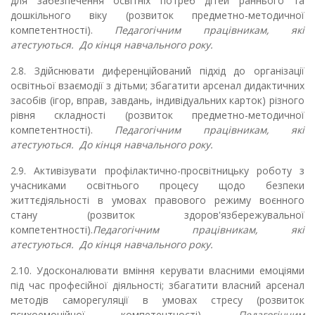
для забезпечення освітніх потреб дітей раннього та
дошкільного віку (розвиток предметно-методичної
компетентності).
Педагогічним працівникам, які
атестуються. До кінця навчального року.
2.8. Здійснювати диференційований підхід до організації
освітньої взаємодії з дітьми; збагатити арсенал дидактичних
засобів (ігор, вправ, завдань, індивідуальних карток) різного
рівня складності (розвиток предметно-методичної
компетентності).
Педагогічним працівникам, які
атестуються. До кінця навчального року.
2.9. Активізувати профілактично-просвітницьку роботу з
учасниками освітнього процесу щодо безпеки
життєдіяльності в умовах правового режиму воєнного
стану (розвиток здоров'язбережувальної
компетентності).
Педагогічним працівникам, які
атестуються. До кінця навчального року.
2.10. Удосконалювати вміння керувати власними емоціями
під час професійної діяльності; збагатити власний арсенал
методів саморегуляції в умовах стресу (розвиток
психоемоційної компетентності).
Педагогічним