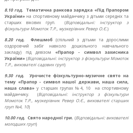
8.10 год.
Тематична ранкова зарядка «Під Прапором
України»
на спортивному майданчику з дітьми середніх та
старших вікових груп.
(
Відповідальні:
інструктор з
фізкультури Момоток Т.Р., музкерівник Ревер О.Є.
)
8.20 год.
Флешмоб
(спільний з дітьми та дорослими
оздоровчий забіг навколо дошкільного навчального
закладу) під девізом
«Прапор - символ захисника
України»
(
Відповідальні:
інструктор з фізкультури Момоток
Т.Р., вихователі садових груп
)
9.30 год.
Урочисте фізкультурно-музичне свято на
тему «Прапор - символ нашої держави, наша сила,
наша слава»
у старших групах №4, 10
на спортивному
майданчику.
(
Відповідальні:
інструктор з фізкультури
Момоток Т.Р., музкерівник Ревер О.Є., вихователі старших
груп №4, 10
)
10.00 год.
Свято народної гри.
(
Відповідальні: вихователі
молодших груп
)