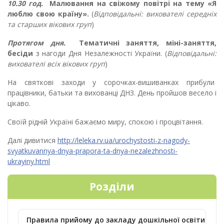
10.30 год.
Малювання на свіжому повітрі на тему «Я
люблю свою країну».
(
Відповідальні: вихователі середніх
та старших вікових груп
)
Протягом дня.
Тематичні заняття, міні-заняття,
бесіди
з нагоди Дня Незалежності України. (
Відповідальні:
вихователі всіх вікових груп
)
На святкові заходи у сорочках-вишиванках прибули
працівники, батьки та вихованці ДНЗ. День пройшов весело і
цікаво.
Своїй рідній Україні бажаємо миру, спокою і процвітання.
Далі дивитися
http://leleka.rv.ua/urochystosti-z-nagody-
svyatkuvannya-dnya-prapora-ta-dnya-nezalezhnosti-
ukrayiny.html
Розділи
Правила прийому до закладу дошкільної освіти