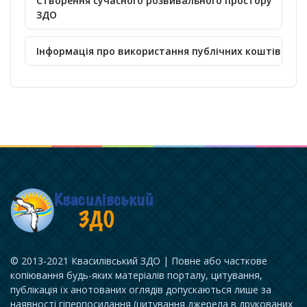
Створення сучасного розвивального простору
ЗДО
Інформація про використання публічних коштів
© 2013-2021 Квасилівський ЗДО | Повне або часткове
копіювання будь-яких матеріалів порталу, цитування,
публікація їх анотованих оглядів допускаються лише за
наявності гіперпосилання (цитування джерела в друкованих