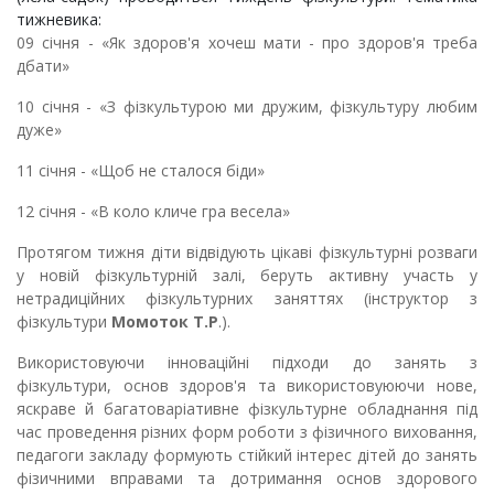
тижневика:
09 січня - «Як здоров'я хочеш мати - про здоров'я треба
дбати»
10 січня - «З фізкультурою ми дружим, фізкультуру любим
дуже»
11 січня - «Щоб не сталося біди»
12 січня - «В коло кличе гра весела»
Протягом тижня діти відвідують цікаві фізкультурні розваги
у новій фізкультурній залі, беруть активну участь у
нетрадиційних фізкультурних заняттях (інструктор з
фізкультури
Момоток Т.Р
.).
Використовуючи інноваційні підходи до занять з
фізкультури, основ здоров'я та використовуюючи нове,
яскраве й багатоваріативне фізкультурне обладнання під
час проведення різних форм роботи з фізичного виховання,
педагоги закладу формують стійкий інтерес дітей до занять
фізичними вправами та дотримання основ здорового