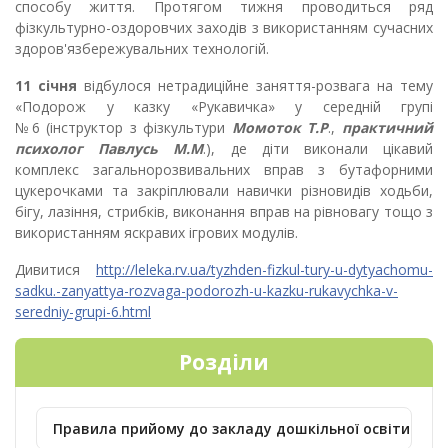
способу життя. Протягом тижня проводиться ряд
фізкультурно-оздоровчих заходів з використанням сучасних
здоров'язбережувальних технологій.
11 січня
відбулося нетрадиційне заняття-розвага на тему
«Подорож у казку «Рукавичка» у середній групі
№6
(інструктор з фізкультури
Момоток Т.Р
.,
практичний
психолог
Павлусь М.М
.), де діти виконали цікавий
комплекс загальнорозвивальних вправ з бутафорними
цукерочками та закріплювали навички різновидів ходьби,
бігу, лазіння, стрибків, виконання вправ на рівновагу тощо з
використанням яскравих ігрових модулів.
Дивитися
http://leleka.rv.ua/tyzhden-fizkul-tury-u-dytyachomu-
sadku.-zanyattya-rozvaga-podorozh-u-kazku-rukavychka-v-
seredniy-grupi-6.html
Розділи
Правила прийому до закладу дошкільної освіти