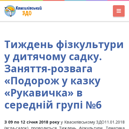
Тиждень фізкультури
у дитячому садку.
Заняття-розвага
«Подорож у казку
«Рукавичка» в
середній групі №6
З 09 по 12 січня 2018 року
у Квасилівському ЗДО
11.01.2018
(ясла-садок) проводиться Тиждень фізкультури. Тематика