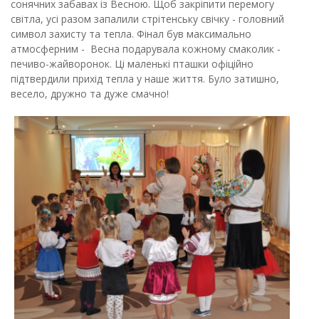
сонячних забавах із Весною. Щоб закріпити перемогу
світла, усі разом запалили стрітенську свічку - головний
символ захисту та тепла.
Фінал був максимально
атмосферним - Весна подарувала кожному смаколик -
печиво-жайворонок. Ці маленькі пташки офіційно
підтвердили прихід тепла у наше життя. Було затишно,
весело, дружно та дуже смачно!