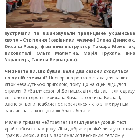
зустрічали та вшановували традиційне українське
свято - Стрітення
(керівники музичні Олена Денисюк,
Оксана Ревер, фізичний інструктор Тамара Момоток;
вихователі: Ольга Малютіна, Марія Грухаль, Інна
Українець, Галина Бернацька).
Чи знаєте ви, що буває, коли два сезони сходяться
на одній стежині?
Цьогорічна розвага стала для наших
діток незабутньою пригодою, тому що на сцені відбувся
справжній «батл» сезонів! До наших дітлахів завітали одразу
дві головні героїні - крижана Зима та сонячна Весна. І,
звісно ж, вони неабияк посперечалися - хто з них крутіша,
важливіша та кого діти люблять більше.
Малеча тримала нейтралітет і влаштувала чудовий тест-
драйв обом порам року. Діти добряче розім'ялися у сніжних
іграх із Зимою, а потім заряджалися весняним теплом у