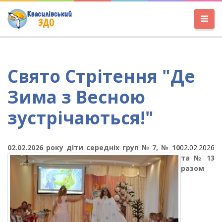
Свято Стрітення "Де
Зима з Весною
зустрічаються!"
02.02.2026 року
діти
середніх груп № 7, № 10
02.02.2026
та № 13
разом