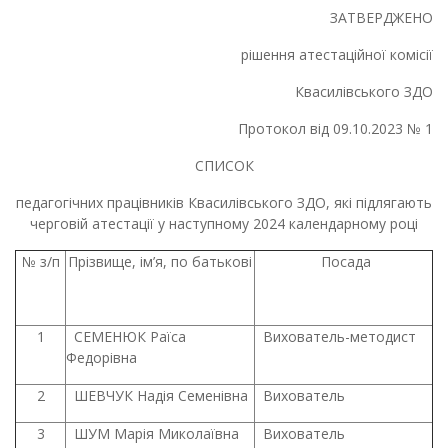
ЗАТВЕРДЖЕНО
рішення атестаційної комісії
Квасилівського ЗДО
Протокол від 09.10.2023 № 1
СПИСОК
педагогічних працівників Квасилівського ЗДО, які
підлягають
черговій атестації у наступному 2024 календарному році
№ з/п
Прізвище, ім’я, по батькові
Посада
1
СЕМЕНЮК Раїса
Вихователь-методист
Федорівна
2
ШЕВЧУК Надія Семенівна
Вихователь
3
ШУМ Марія Миколаївна
Вихователь