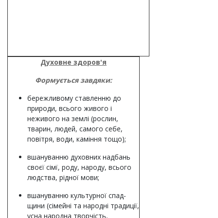
Духовне здоров'я
Формується завдяки:
бережливому ставленню до
природи, всього живого і
неживого на землі (рослин,
тварин, людей, самого себе,
повітря, води, каміння тощо);
вшануванню духовних надбань
своєї сімї, роду, народу, всього
людства, рідної мови;
вшануванню культурної спад-
щини (сімейні та народні традиції,
усна народна творчість,