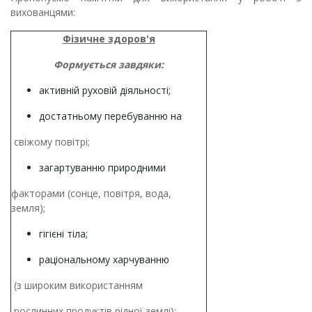
вихованцями:
Фізичне здоров'я
Формується завдяки:
активній руховій діяльності;
достатньому перебуванню на
свіжому повітрі;
загартуванню природними
факторами (сонце, повітря, вода,
земля);
гігієні тіла;
раціональному харчуванню
(з широким використанням
рослинних продуктів рідної землі);