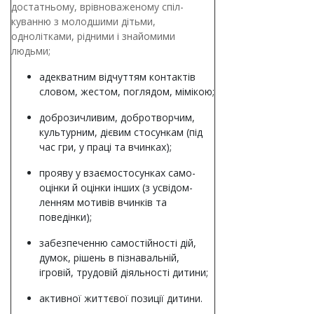
достатньому, врівноваженому спіл-
куванню з молодшими дітьми,
однолітками, рідними і знайомими
людьми;
адекватним відчуттям контактів
словом, жестом, поглядом, мімікою;
доброзичливим, добротворчим,
культурним, дієвим стосункам (під
час гри, у праці та вчинках);
прояву у взаємостосунках само-
оцінки й оцінки інших (з усвідом-
ленням мотивів вчинків та
поведінки);
забезпеченню самостійності дій,
думок, рішень в пізнавальній,
ігровій, трудовій діяльності дитини;
активної життєвої позиції дитини.