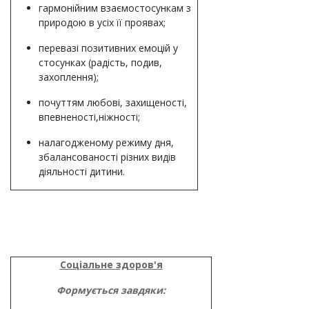
гармонійним взаємостосункам з
природою в усіх її проявах;
перевазі позитивних емоцій у
стосунках (радість, подив,
захоплення);
почуттям любові, захищеності,
впевненості,ніжності;
налагодженому режиму дня,
збалансованості різних видів
діяльності дитини.
Соціальне здоров'я
Формується завдяки: