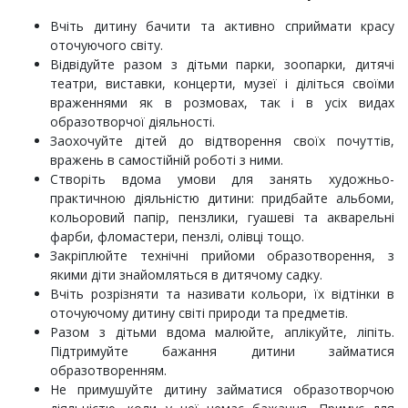
Вчіть дитину бачити та активно сприймати красу
оточуючого світу.
Відвідуйте разом з дітьми парки, зоопарки, дитячі
театри, виставки, концерти, музеї і діліться своїми
враженнями як в розмовах, так і в усіх видах
образотворчої діяльності.
Заохочуйте дітей до відтворення своїх почуттів,
вражень в самостійній роботі з ними.
Створіть вдома умови для занять художньо-
практичною діяльністю дитини: придбайте альбоми,
кольоровий папір, пензлики, гуашеві та акварельні
фарби, фломастери, пензлі, олівці тощо.
Закріплюйте технічні прийоми образотворення, з
якими діти знайомляться в дитячому садку.
Вчіть розрізняти та називати кольори, їх відтінки в
оточуючому дитину світі природи та предметів.
Разом з дітьми вдома малюйте, аплікуйте, ліпіть.
Підтримуйте бажання дитини займатися
образотворенням.
Не примушуйте дитину займатися образотворчою