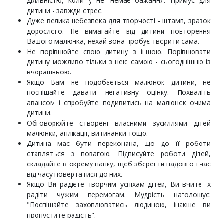
діяльністю, коли у неї немає бажання. Примус для
дитини - завжди стрес.
Дуже велика небезпека для творчості - штамп, зразок
дорослого. Не вимагайте від дитини повторення
Вашого малюнка, нехай вона пробує творити сама.
Не порівнюйте свою дитину з іншою. Порівнювати
дитину можливо тільки з нею самою - сьогоднішню із
вчорашньою.
Якщо Вам не подобається малюнок дитини, не
поспішайте давати негативну оцінку. Похваліть
авансом і спробуйте подивитись на малюнок очима
дитини.
Обговорюйте створені власними зусиллями дітей
малюнки, аплікації, витинанки тощо.
Дитина має бути переконана, що до її роботи
ставляться з повагою. Підписуйте роботи дітей,
складайте в окрему папку, щоб зберегти надовго і час
від часу повертатися до них.
Якщо Ви радієте творчим успіхам дітей, Ви вчите їх
радіти чужим перемогам. Мудрість наголошує:
"Поспішайте захоплюватись людиною, інакше ви
пропустите радість".