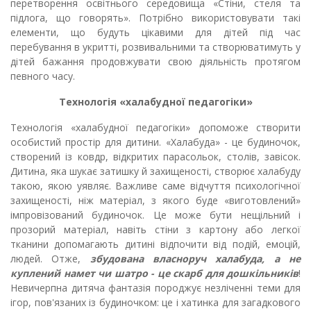
перетворення освітнього середовища «Стіни, стеля та
підлога, що говорять».
Потрібно використовувати такі
елементи, що будуть цікавими
для дітей під час
перебування в укритті, розвивальними та створюватимуть у
дітей бажання продовжувати свою діяльність протягом
певного часу.
Технологія «халабудної педагогіки»
Технологія «халабудної педагогіки» допоможе створити
особистий простір для дитини. «Халабуда» - це будиночок,
створений із ковдр, відкритих парасольок, столів, завісок.
Дитина, яка шукає затишку й захищеності, створює халабуду
такою, якою уявляє. Важливе саме відчуття психологічної
захищеності, ніж матеріал, з якого буде «виготовлений»
імпровізований будиночок. Це може бути нещільний і
прозорий матеріал, навіть стіни з картону або легкої
тканини допомагають дитині відпочити від подій, емоцій,
людей. Отже,
збудована власноруч халабуда, а не
куплений намет чи шатро - це скарб для дошкільників
!
Невичерпна дитяча фантазія породжує незліченні теми для
ігор, пов'язаних із будиночком: це і хатинка для загадкового