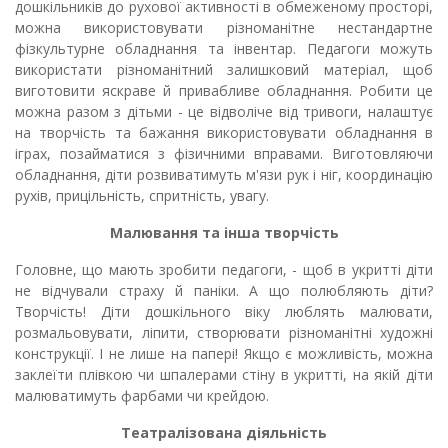
дошкільників до рухової активності в обмеженому просторі,
можна використовувати різноманітне нестандартне
фізкультурне обладнання та інвентар. Педагоги можуть
використати різноманітний залишковий матеріал, щоб
виготовити яскраве й привабливе обладнання. Робити це
можна разом з дітьми - це відволіче від тривоги, налаштує
на творчість та бажання використовувати обладнання в
іграх, позайматися з фізичними вправами. Виготовляючи
обладнання, діти розвиватимуть м'язи рук і ніг, координацію
рухів, прицільність, спритність, увагу.
Малювання та інша творчість
Головне, що мають зробити педагоги, - щоб в укритті діти
не відчували страху й паніки. А що полюбляють діти?
Творчість! Діти дошкільного віку люблять малювати,
розмальовувати, ліпити, створювати різноманітні художні
конструкції. І не лише на папері! Якщо є можливість, можна
заклеїти плівкою чи шпалерами стіну в укритті, на якій діти
малюватимуть фарбами чи крейдою.
Театралізована діяльність