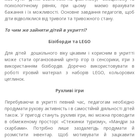
психологічному рівнях, при цьому маємо врахувати
бажання і їх можливості. Основне завдання педагогів, щоб
діти відволіклися від тривоги та тривожного стану.
То чим же зайняти дітей в укритті?
Бізіборди та LEGO
Для дітей дошкільного віку цікавим і корисним в укритті
може стати організований центр ігор із сенсорики, ігри з
використанням бізібордів. Доречно використовувати в
роботі ігровий матеріал з наборів LEGO, кольорових
цеглинок.
Рухливі ігри
Перебуваючи в укритті певний час, педагогам необхідно
продумати рухову активність і в самостійній діяльності дітей
також. У пригоді стануть рухливі ігри, які можна проводити
в обмеженому просторі: «Стежинки туризму», «Мандри за
скарбами». Потрібно лише заздалегідь продумати й
розмістити інвентар. Щоб мотивувати й зацікавити