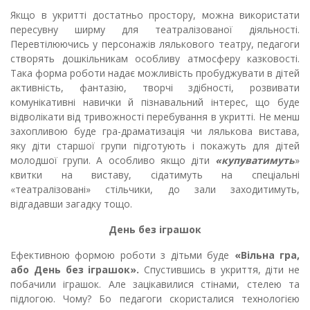
Якщо в укритті достатньо простору, можна використати
пересувну ширму для театралізованої діяльності.
Перевтілюючись у персонажів лялькового театру, педагоги
створять дошкільникам особливу атмосферу казковості.
Така форма роботи надає можливість пробуджувати в дітей
активність, фантазію, творчі здібності, розвивати
комунікативні навички й пізнавальний інтерес, що буде
відволікати від тривожності перебування в укритті. Не менш
захопливою буде гра-драматизація чи лялькова вистава,
яку діти старшої групи підготують і покажуть для дітей
молодшої групи. А особливо якщо діти
«купуватимуть
»
квитки на виставу, сідатимуть на спеціальні
«театралізовані» стільчики, до зали заходитимуть,
відгадавши загадку тощо.
День без іграшок
Ефективною формою роботи з дітьми буде
«Вільна гра,
або День без іграшок».
Спустившись в укриття, діти не
побачили іграшок. Але зацікавилися стінами, стелею та
підлогою. Чому? Бо педагоги скористалися технологією