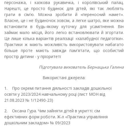
персонажа, і казкова рукавичка, і королівський палац.
Нарешті, це просто будинок для дітей, які так люблять
грати в сім'ю. Можна зробити й «переносний намет».
Власне, це і не будиночок зовсім, а легке шатро, яке можна
встановити в будь-якому куточку для усамітнення. Він
займає мало місця, його легко встановлювати й згортати.
Це лише кілька варіантів реалізації «халабудної педагогіки».
Практики ж мають можливість використовувати набагато
більше проте мають завжди пам'ятати, що особистий
простір дитини - у пріоритеті
Підготувала вихователь Бернацька Галина
Використані джерела:
1. Про окремі питання діяльності закладів дошкільної
освіти у 2023/2024 навчальному році (лист МОН від
21.08.2023 № 1/12490-23)
2. Оксана Гура. Чим зайняти дітей в укритті: сім
ефективних форм роботи. Ж-л «Практика управління
дошкільним закладом» № 09/2023