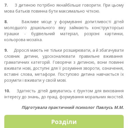
7.
З дитиною потрібно якнайбільше говорити. При цьому
мова батьків повинна бути максимально чіткою.
8.
Важливе місце у формуванні допитливості дітей
молодшого дошкільного віку займають конструкторські
іграшки - будівельний матеріал, розрізні картинки,
кольорова мозаїка.
9.
Дорослі мають не тільки розширювати, а й збагачувати
словник дитини, удосконалювати правильне вживання
граматичних категорій. Говорячи з дитиною, вони повинні
вживати нові, доступні для її розуміння звороти, означення,
вставні слова, метафори. Поступово дитина навчається їх
розуміти і вживати у своїй мові.
10.
Здатність дітей дивуватись є ґрунтом для виховання
інтересу до знань, до праці, формування моральних якостей.
Підготувала практичний психолог Павлусь М.М.
Розділи