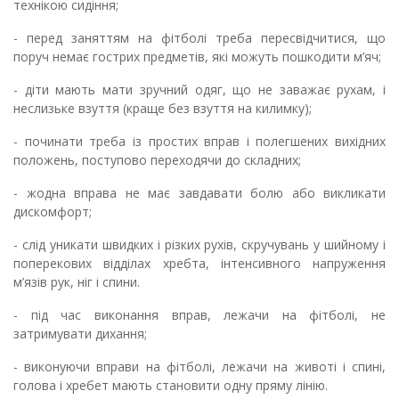
технікою сидіння;
- перед заняттям на фітболі треба пересвідчитися, що
поруч немає гострих предметів, які можуть пошкодити м’яч;
- діти мають мати зручний одяг, що не заважає рухам, і
неслизьке взуття (краще без взуття на килимку);
-
починати треба із простих вправ і полегшених вихідних
положень, поступово переходячи до складних;
- жодна вправа не має завдавати болю або викликати
дискомфорт;
-
слід уникати швидких і різких рухів, скручувань у шийному і
поперекових відділах хребта, інтенсивного напруження
м’язів рук, ніг і спини.
- під час виконання вправ, лежачи на фітболі, не
затримувати дихання;
- виконуючи вправи на фітболі, лежачи на животі і спині,
голова і хребет мають становити одну пряму лінію.