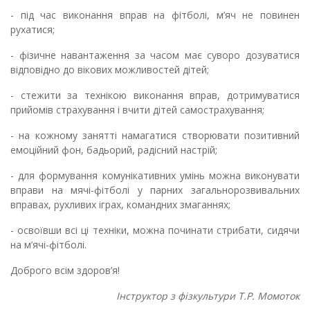
- під час виконання вправ на фітболі, м’яч не повинен
рухатися;
- фізичне навантаження за часом має суворо дозуватися
відповідно до вікових можливостей дітей;
- стежити за технікою виконання вправ, дотримуватися
прийомів страхування і вчити дітей самострахування;
- на кожному занятті намагатися створювати позитивний
емоційний фон, бадьорий, радісний настрій;
- для формування комунікативних умінь можна виконувати
вправи на мячі-фітболі у парних загальнорозвивальних
вправах, рухливих іграх, командних змаганнях;
- освоївши всі ці техніки, можна починати стрибати, сидячи
на м’ячі-фітболі.
Доброго всім здоров’я!
Інструктор з фізкультури Т.Р. Момоток