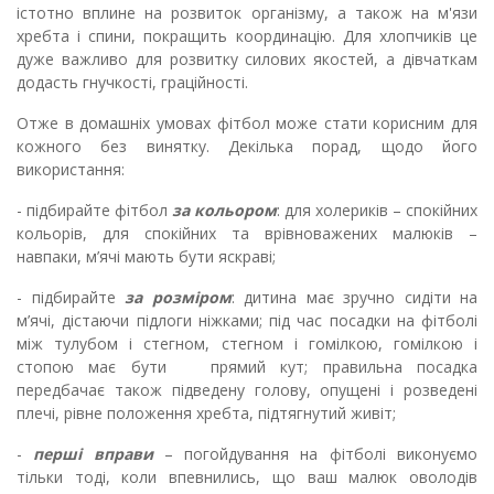
істотно вплине на розвиток організму, а також на м'язи
хребта і спини, покращить координацію. Для хлопчиків це
дуже важливо для розвитку силових якостей, а дівчаткам
додасть гнучкості, граційності.
Отже в домашніх умовах фітбол може стати корисним для
кожного без винятку. Декілька порад, щодо його
використання:
- підбирайте фітбол
за кольором
: для холериків – спокійних
кольорів, для спокійних та врівноважених малюків –
навпаки, м’ячі мають бути яскраві;
- підбирайте
за розміром
: дитина має зручно сидіти на
м’ячі, дістаючи підлоги ніжками; під час посадки на фітболі
між тулубом і стегном, стегном і гомілкою, гомілкою і
стопою має бути прямий кут; правильна посадка
передбачає також підведену голову, опущені і розведені
плечі, рівне по­ложення хребта, підтягнутий живіт;
-
перші вправи
– погойдування на фітболі виконуємо
тільки тоді, коли впевнились, що ваш малюк оволодів