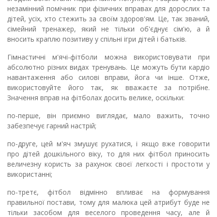
незамінний помічник при фізичних вправах для дорослих та
дітей, усіх, хто стежить за своїм здоров'ям. Це, так званий,
сімейний тренажер, який не тільки об'єднує сім'ю, а й
вносить краплю позитиву у спільні ігри дітей і батьків.
Гімнастичні м'ячі-фітболи можна використовувати при
абсолютно різних видах тренувань. Це можуть бути кардіо
навантаження або силові вправи, йога чи інше. Отже,
використовуйте його так, як вважаєте за потрібне.
Значення вправ на фітболах досить велике, оскільки:
по-перше, він приємно виглядає, мало важить, точно
забезпечує гарний настрій;
по-друге, цей м'яч змушує рухатися, і якщо вже говорити
про дітей дошкільного віку, то для них фітбол приносить
величезну користь за рахунок своєї легкості і простоти у
використанні;
по-третє, фітбол відмінно впливає на формування
правильної постави, тому для малюка цей атрибут буде не
тільки засобом для веселого проведення часу, але й