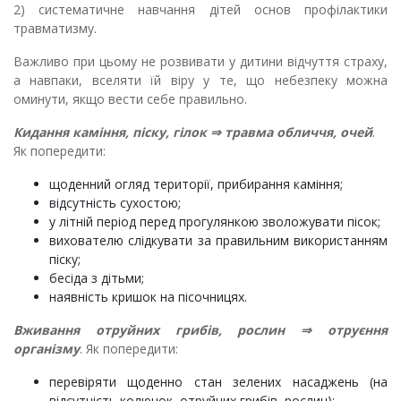
2) систематичне навчання дітей основ профілактики
травматизму.
Важливо при цьому не розвивати у дитини відчуття страху,
а навпаки, вселяти їй віру у те, що небезпеку можна
оминути, якщо вести себе правильно.
Кидання каміння, піску, гілок
⇒
травма обличчя, очей
.
Як попередити:
щоденний огляд території, прибирання каміння;
відсутність сухостою;
у літній період перед прогулянкою зволожувати пісок;
вихователю слідкувати за правильним використанням
піску;
бесіда з дітьми;
наявність кришок на пісочницях.
Вживання отруйних грибів, рослин
⇒
отруєння
організму
. Як попередити:
перевіряти щоденно стан зелених насаджень (на
відсутність колючок, отруйних грибів, рослин);