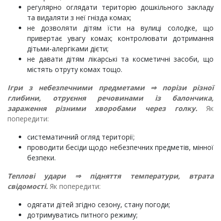
регулярно оглядати територію дошкільного закладу
та видаляти з неї гнізда комах;
не дозволяти дітям їсти на вулиці солодке, що
привертає увагу комах; контролювати дотримання
дітьми-алергіками дієти;
не давати дітям лікарські та косметичні засоби, що
містять отруту комах тощо.
Ігри з небезпечними предметами
⇒
порізи різної
глибини, отруєння речовинами із балончика,
зараження різними хворобами через голку.
Як
попередити:
систематичний огляд території;
проводити бесіди щодо небезпечних предметів, мінної
безпеки.
Теплові удари
⇒
підняття температури, втрата
свідомості.
Як попередити:
одягати дітей згідно сезону, стану погоди;
дотримуватись питного режиму;