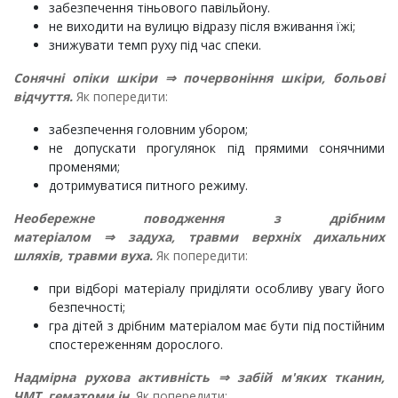
забезпечення тіньового павільйону.
не виходити на вулицю відразу після вживання їжі;
знижувати темп руху під час спеки.
Сонячні опіки шкіри
⇒
почервоніння шкіри, больові
відчуття.
Як попередити:
забезпечення головним убором;
не допускати прогулянок під прямими сонячними
променями;
дотримуватися питного режиму.
Необережне поводження з дрібним
матеріалом
⇒
задуха, травми верхніх дихальних
шляхів, травми вуха.
Як попередити:
при відборі матеріалу приділяти особливу увагу його
безпечності;
гра дітей з дрібним матеріалом має бути під постійним
спостереженням дорослого.
Надмірна рухова активність
⇒
забій м'яких тканин,
ЧМТ, гематоми ін.
Як попередити: