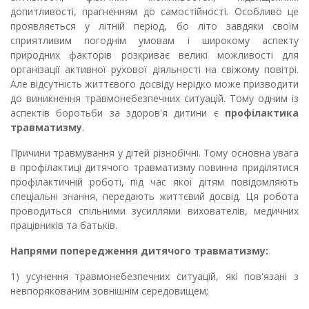
допитливості, прагненням до самостійності. Особливо це
проявляється у літній період, бо літо завдяки своїм
сприятливим погоднім умовам і широкому аспекту
природних факторів розкриває великі можливості для
організації активної рухової діяльності на свіжому повітрі.
Але відсутність життєвого досвіду нерідко може призводити
до виникнення травмонебезпечних ситуацій. Тому одним із
аспектів боротьби за здоров'я дитини є
профілактика
травматизму
.
Причини травмування у дітей різнобічні. Тому основна увага
в профілактиці дитячого травматизму повинна приділятися
профілактичній роботі, під час якої дітям повідомляють
спеціальні знання, передають життєвий досвід. Ця робота
проводиться спільними зусиллями вихователів, медичних
працівників та батьків.
Напрями попередження дитячого травматизму:
1) усунення травмонебезпечних ситуацій, які пов'язані з
невпорякованим зовнішнім середовищем;