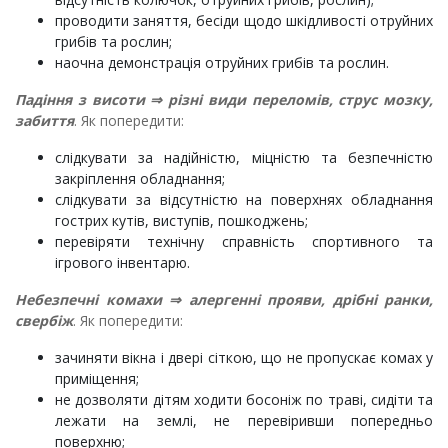
проводити заняття, бесіди щодо шкідливості отруйних
грибів та рослин;
наочна демонстрація отруйних грибів та рослин.
Падіння з висоти
⇒
різні види переломів, струс мозку,
забиття
. Як попередити:
слідкувати за надійністю, міцністю та безпечністю
закріплення обладнання;
слідкувати за відсутністю на поверхнях обладнання
гострих кутів, виступів, пошкоджень;
перевіряти технічну справність спортивного та
ігрового інвентарю.
Небезпечні комахи
⇒
алергенні прояви, дрібні ранки,
свербіж
. Як попередити:
зачиняти вікна і двері сіткою, що не пропускає комах у
приміщення;
не дозволяти дітям ходити босоніж по траві, сидіти та
лежати на землі, не перевіривши попередньо
поверхню;