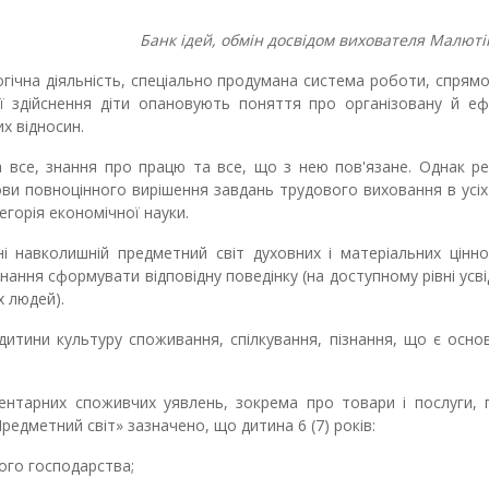
Банк ідей, обмін досвідом вихователя Малютін
огічна діяльність, спеціально продумана система роботи, спрям
її здійснення діти опановують поняття про організовану й е
х відносин.
 все, знання про працю та все, що з нею пов'язане. Однак ре
и повноцінного вирішення завдань трудового виховання в усіх
егорія економічної науки.
і навколишній предметний світ духовних і матеріальних цінно
знання сформувати відповідну поведінку (на доступному рівні усв
х людей).
дитини культуру споживання, спілкування, пізнання, що є осн
тарних споживчих уявлень, зокрема про товари і послуги, г
«Предметний світ» зазначено, що дитина 6 (7) років:
ого господарства;