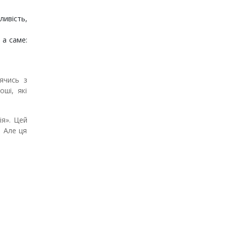
ливість,
 а саме:
ячись з
ші, які
ія». Цей
. Але ця