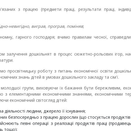
'язаних з працею (предмети праці, результати праці, індиві
дно-невигідно, виграв, програв, поміняв
;
омну, гарного господаря; вчимо правилам чесної, справедлив
м залучення дошкільнят в процес сюжетно-рольових ігор, нас
ратури.
мо просвітницьку роботу з питань економічної освіти дошкіль
мічних знань дітей в умовах дошкільного закладу та сім'ї.
молодшої групи, виховуючи їх бажання бути бережливим, еко
о з елементарними економічними знаннями, економічними тер
ючи економічний світогляд дітей:
а діяльності людини, джерело її існування;
них безпосередньо з працею дорослих (що стосується продуктів 
нюють певні операції з реалізації продуктів праці (продавець
ць тощо);