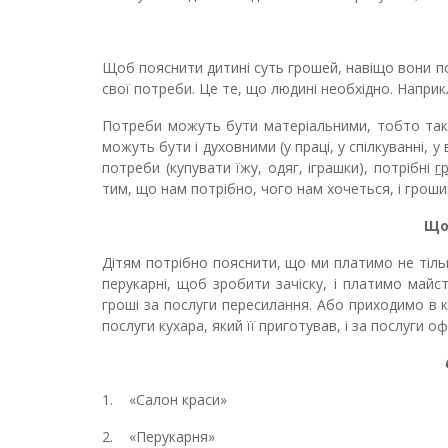
Щоб пояснити дитині суть грошей, навіщо вони по
свої потреби. Це те, що людині необхідно. Наприк
Потреби можуть бути матеріальними, тобто таким
можуть бути і духовними (у праці, у спілкуванні, 
потреби (купувати їжу, одяг, іграшки), потрібні
г
тим, що нам потрібно, чого нам хочеться, і гроши
Що
Дітям потрібно пояснити, що ми платимо не тільк
перукарні, щоб зробити зачіску, і платимо майс
гроші за послуги пересилання. Або приходимо в к
послуги кухара, який її приготував, і за послуги 
1. «Салон краси»
2. «Перукарня»