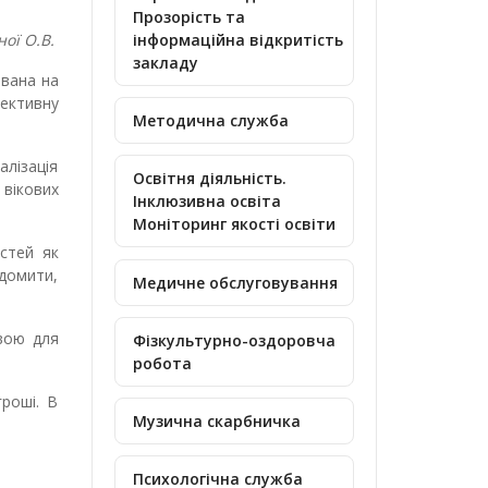
Прозорість та
ої О.В.
інформаційна відкритість
закладу
ована на
фективну
Методична служба
алізація
Освітня діяльність.
 вікових
Інклюзивна освіта
Моніторинг якості освіти
стей як
ідомити,
Медичне обслуговування
овою для
Фізкультурно-оздоровча
робота
роші. В
Музична скарбничка
Психологічна служба