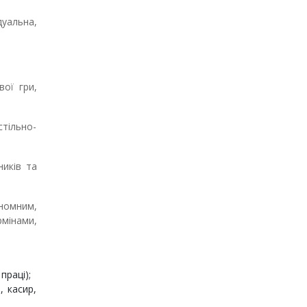
дуальна,
ої гри,
тільно-
ників та
номним,
мінами,
праці);
, касир,