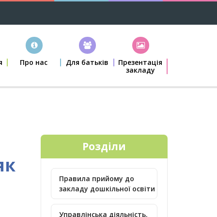
я
Про нас
Для батьків
Презентація
закладу
Розділи
як
Правила прийому до
закладу дошкільної освіти
Управлінська діяльність.