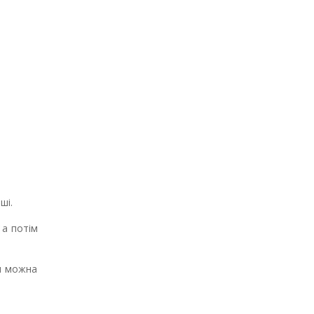
ші.
 а потім
ми можна