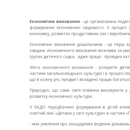
Економічне виховання
- це організована педаг
формування економічної свідомості. У процесі 
економіку, розвиток продуктивних сил і виробничи
Економічне виховання дошкільників - це перш за
завдань економічного виховання можлива за умов
групах дитячого садка, адже праця - провідна кат
Мета економічного виховання
- розкрити дитин
частини загальнолюдської культури і в процесі пі
що в кожну річ, предмет вкладено працю багатьо
Природно, що саме сім'я повинна виховувати у 
розвитку економічної культури.
У БКДО передбачено формування в дітей елемен
освітній лінії «Дитина у світі культури» в частині 
- має уявлення про заощадливе ведення домашнь