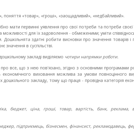
ь», поняття «товар», «гроші», «заощадливий», «недбайливий».
рібно мати первинні уявлення про свої потреби та потреби своєї
 можливості для їх задоволення - обмеженими; уміти співвіднос
 Дошкільнята здатні робити висновки про значення товарів і 
нє значення в суспільстві.
 дошкільному закладі виділяємо
чотири напрямки роботи.
про все, що з нею пов'язано, згідно з основними програмами р
нь економічного виховання можлива за умови повноцінного ви
ах дошкільного закладу, тому що праця - провідна категорія еко
іка, бюджет, ціна, гроші, товар, вартість, банк, реклама, 
еджер, підприємець, бізнесмен, фінансист, рекламодавець, ф