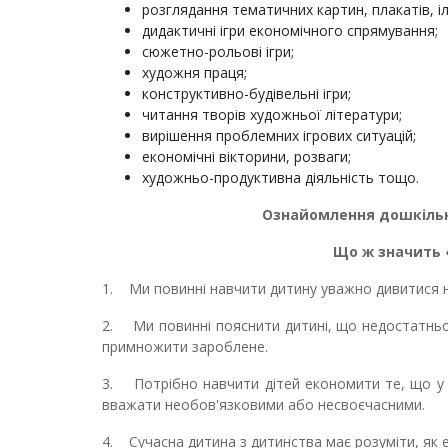
розглядання тематичних картин, плакатів, і
дидактичні ігри економічного спрямування;
сюжетно-рольові ігри;
художня праця;
конструктивно-будівельні ігри;
читання творів художньої літератури;
вирішення проблемних ігрових ситуацій;
економічні вікторини, розваги;
художньо-продуктивна діяльність тощо.
Ознайомлення дошкільн
Що ж значить
1. Ми повинні навчити дитину уважно дивитися на
2. Ми повинні пояснити дитині, що недостатньо 
примножити зароблене.
3. Потрібно навчити дітей економити те, що у 
вважати необов'язковими або несвоєчасними.
4. Сучасна дитина з дитинства має розуміти, як