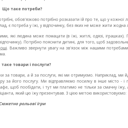
Що таке потреби
?
трібні, обов'язково потрібно розказати їй про те, що у кожної 
лад, є потреба у їжі, у відпочинку, без яких не може жити жодна
и, які людина може помацати (в їжі, житлі, одязі, іграшках).
у відпочинку). Потрібно пояснити дитині, для того, щоб задовольн
роші
. Важливо звернути увагу на зв'язок між нашими потребам
ма.
 таке товари і послуги
?
и за товари, а й за послуги, які ми отримуємо. Наприклад, ми 
тру за його послугу. Ми відправляємо посилку в інше місто - і
афе, щоб пообідати, і тут ми платимо не тільки за смачну їжу, 
офіціанта, який цю їжу презентував. З цією метою використовуємо:
Сюжетно рольові ігри