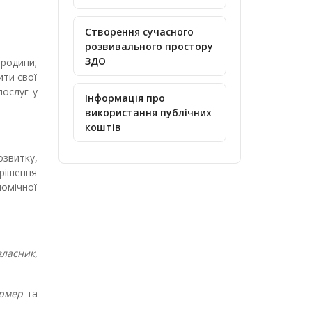
Створення сучасного
розвивального простору
ЗДО
 родини;
ити свої
послуг у
Інформація про
використання публічних
коштів
озвитку,
рішення
номічної
власник,
ермер
та