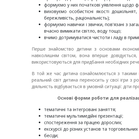
формуємо у них початкові уявлення щодо фінан
виховуємо особистісні якості дошкільнят,
бережливість, раціональність);
формуємо навички і звички, пов'язані з заг
вчасно вимикати світло, воду тощо;
вчимо дотримуватися чистоти і ладу в приміщ
Перше знайомство дитини з основами економіч
навколишнім світом, вона вперше довідується,
використовуються для придбання необхідних речей
В той же час дитина ознайомлюється з такими п
реальний світ дитина переносить у свої ігри з р
діяльність відбувається в умовній ситуації: діти пр
Основі форми роботи
для реаліза
тематичні та інтегровані заняття;
тематичні мультимедійні презентації;
спостереження за працею дорослих;
екскурсії до різних установ та торговельних 
бесіди;