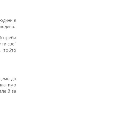
людини є
 людина.
 Потреби
ити свої
и, тобто
йдемо до
 платимо
але й за