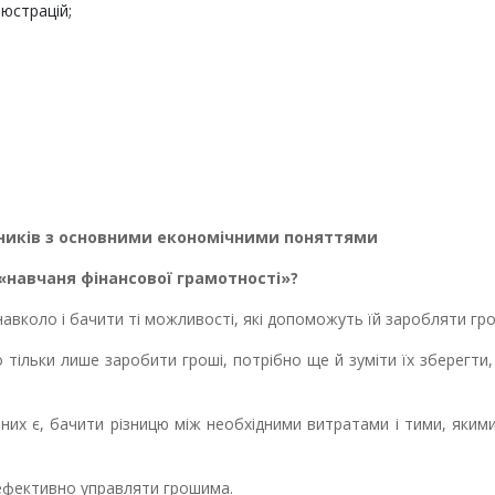
люстрацій;
иків з основними економічними поняттями
«
навчаня фінансової грамотності
»?
вколо і бачити ті можливості, які допоможуть їй заробляти гро
тільки лише заробити гроші, потрібно ще й зуміти їх зберегти,
них є, бачити різницю між необхідними витратами і тими, яки
 ефективно управляти грошима.