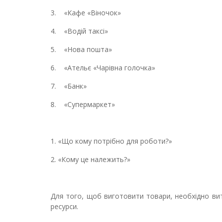
3. «Кафе «Віночок»
4. «Водій таксі»
5. «Нова пошта»
6. «Ательє «Чарівна голочка»
7. «Банк»
8. «Супермаркет»
1. «Що кому потрібно для роботи?»
2. «Кому це належить?»
Для того, щоб виготовити товари, необхідно вит
ресурси.