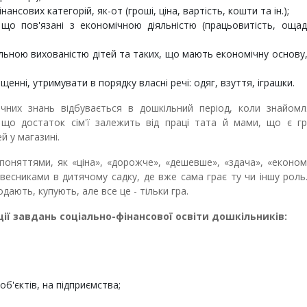
сових категорій, як-от (гроші, ціна, вартість, кошти та ін.);
 що пов'язані з економічною діяльністю (працьовитість, ощад
альною вихованістю дітей та таких, що мають економічну основу,
енні, утримувати в порядку власні речі: одяг, взуття, іграшки.
них знань відбувається в дошкільний період, коли знайомл
 що достаток сім'ї залежить від праці тата й мами, що є гро
 у магазині.
оняттями, як «ціна», «дорожче», «дешевше», «здача», «економ
овесниками в дитячому садку, де вже сама грає ту чи іншу роль
одають, купують, але все це - тільки гра.
ції завдань соціально-фінансової освіти дошкільників
:
об'єктів, на підприємства;