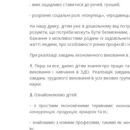
- вміє ощадливо ставитися до речей, грошей;
- розрізняє соціальні ролі: «покупець», «продавец
На нашу думку, дітям уже в дошкільному віці пот
розуміти, що потреби можуть бути безмежними, а
бажання з можливостями родини їх задовільнити.
житті людини, про особливості різних професій і їх
При реалізації завдань економічного виховання в
1.
Перш за все, даємо дітям знання про працю та 
виховання і навчання в ЗДО. Реалізація завда
завдань трудового виховання в усіх вікових груп
науки.
2.
Ознайомлюємо дітей:
- з простими економічними термінами:
економ
конкуренція, продукція, ярмарок
та ін.;
- знайомимо з новими професіями, такими як
мен
ін.;