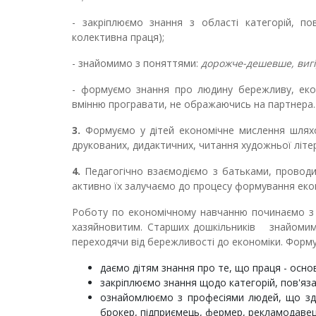
- закріплюємо знання з області категорій, пов
колективна праця);
- знайомимо з поняттями:
дорожче-дешевше, вигі
- формуємо знання про людину бережливу, екон
вмінню програвати, не ображаючись на партнера.
3.
Формуємо у дітей економічне мислення шляхо
друкованих, дидактичних, читання художньої літе
4.
Педагогічно взаємодіємо з батьками, проводи
активно їх залучаємо до процесу формування еконо
Роботу по економічному навчанню починаємо з 
хазяйновитим. Старших дошкільників знайомим
переходячи від бережливості до економіки. Форму
даємо дітям знання про те, що праця - основ
закріплюємо знання щодо категорій, пов'яза
ознайомлюємо з професіями людей, що здійс
брокер, підприємець, фермер, рекламодаве