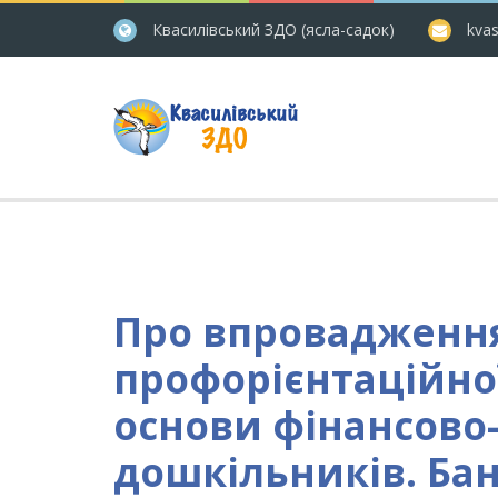
Квасилівський ЗДО (ясла-садок)
kvas
Про впровадженн
профорієнтаційної
основи фінансово-
дошкільників. Бан