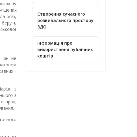
оціальну
еміщених
Створення сучасного
ла осіб,
розвивального простору
х беруть
ЗДО
йськової
Інформація про
використання публічних
коштів
 цін не
 законом
авних і
арівні з
іншого з
их прав,
ування.
оточного