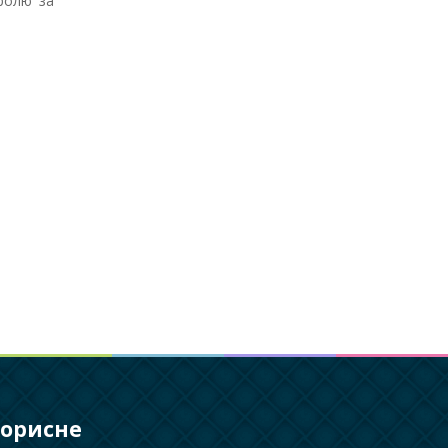
ролю за
орисне