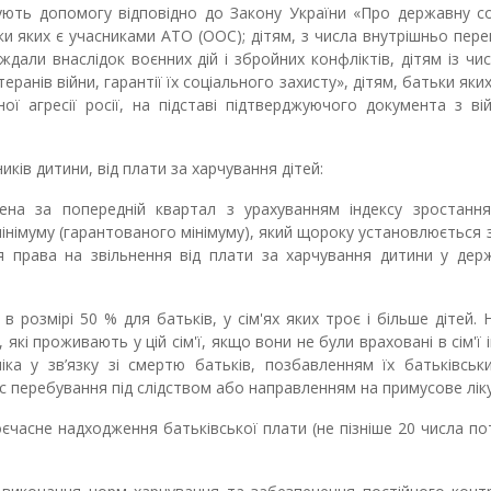
имують допомогу відповідно до Закону України «Про державну с
ки яких є учасниками АТО (ООС); дітям, з числа внутрішньо пер
аждали внаслідок воєнних дій і збройних конфліктів, дітям із чис
еранів війни, гарантії їх соціального захисту», дітям, батьки яки
ої агресії росії, на підставі підтверджуючого документа з ві
вників дитини, від плати за харчування дітей:
лена за попередній квартал з урахуванням індексу зростання
німуму (гарантованого мінімуму), який щороку установлюється
права на звільнення від плати за харчування дитини у держ
розмірі 50 % для батьків, у сім'ях яких троє і більше дітей. Н
які проживають у цій сім'ї, якщо вони не були враховані в сім'ї 
ка у зв’язку зі смертю батьків, позбавленням їх батьківськ
 перебування під слідством або направленням на примусове лік
оєчасне надходження батьківської плати (не пізніше 20 числа п