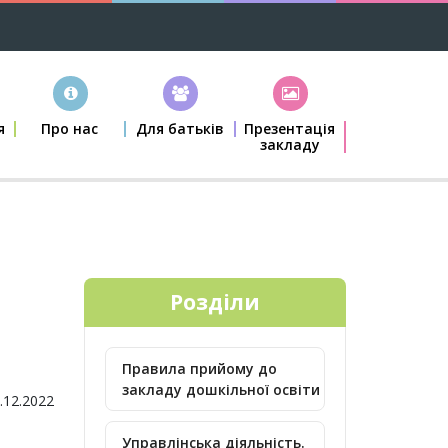
я
Про нас
Для батьків
Презентація
закладу
Розділи
Правила прийому до
закладу дошкільної освіти
.12.2022
Управлінська діяльність.