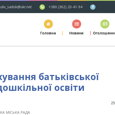
uliv_sadok@ukr.net
+380 (362) 20-41-94
Головна
Новини
Оголошенн
ування батьківської
дошкільної освіти
25
КА МІСЬКА РАДА