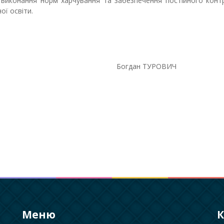
у виконання норм харчування та забезпечення постійного конт
ої освіти.
н ТУРОВИЧ
Меню
К