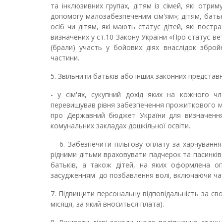
та інклюзивних групах, дітям із сімей, які отр
допомогу малозабезпеченим сім'ям»; дітям, бать
осіб чи дітям, які мають статус дітей, які постр
визначених у ст.10 Закону України «Про статус вет
(брали) участь у бойових діях внаслідок збройн
частини.
5. Звільнити батьків або інших законних предста
- у сім'ях, сукупний дохід яких на кожного ч
перевищував рівня забезпечення прожиткового мі
про Державний бюджет України для визначення 
комунальних закладах дошкільної освіти
.
6. Забезпечити пільгову оплату за харчування в 
рідними дітьми враховувати падчерок та пасинків, 
батьків, а також дітей, на яких оформлена опі
засудженням до позбавлення волі, включаючи час
7. Підвищити персональну відповідальність за св
місяця, за який вноситься плата).