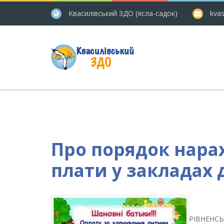
Квасилівський ЗДО (ясла-садок)
kvas
Про порядок нарах
плати у закладах 
РІВНЕНСЬ