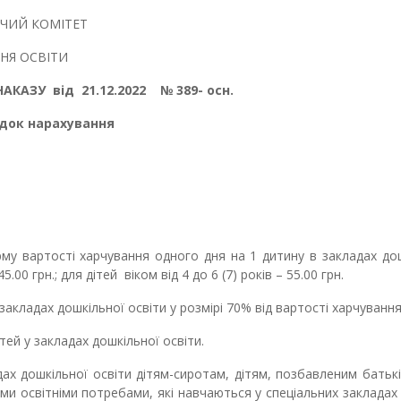
ЧИЙ КОМІТЕТ
НЯ ОСВІТИ
НАКАЗУ
від
21.12.2022
№ 389- осн.
док нарахування
у вартості харчування одного дня на 1 дитину в закладах до
4
5.00 грн.; для дітей віком від 4 до 6 (7) років –
5
5.00 грн.
закладах дошкільної освіти у розмірі 70% від вартості харчування
й у закладах дошкільної освіти.
ах дошкільної освіти дітям-сиротам, дітям, позбавленим батьк
вими освітніми потребами, які навчаються у спеціальних закладах 