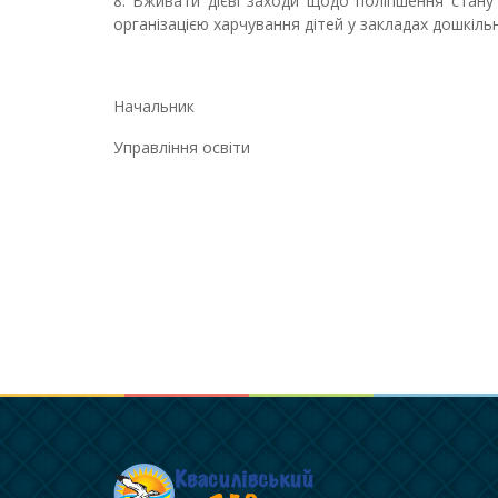
8. Вживати дієві заходи щодо поліпшення стан
організацією харчування дітей у закладах дошкільн
Начальник
Управління
освіти
Богда