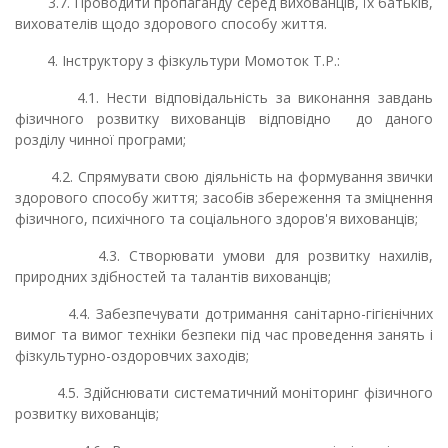
3.7. Проводити пропаганду серед вихованців, їх батьків,
вихователів щодо здорового способу життя.
4. Інструктору з фізкультури Момоток Т.Р.:
4.1. Нести відповідальність за виконання завдань
фізичного розвитку вихованців відповідно до даного
розділу чинної програми;
4.2. Спрямувати свою діяльність на формування звички
здорового способу життя; засобів збереження та зміцнення
фізичного, психічного та соціального здоров'я вихованців;
4.3. Створювати умови для розвитку нахилів,
природних здібностей та талантів вихованців;
4.4. Забезпечувати дотримання санітарно-гігієнічних
вимог та вимог техніки безпеки під час проведення занять і
фізкультурно-оздоровчих заходів;
4.5. Здійснювати систематичний моніторинг фізичного
розвитку вихованців;