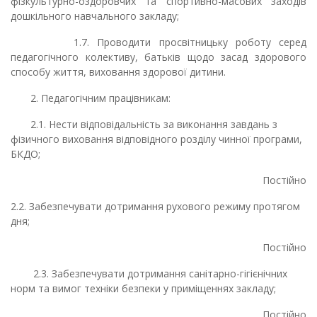
фізкультурно-оздоровчих та спортивно-масових заходів
дошкільного навчального закладу;
1.7. Проводити просвітницьку роботу серед
педагогічного колективу, батьків щодо засад здорового
способу життя, виховання здорової дитини.
2. Педагогічним працівникам:
2.1. Нести відповідальність за виконання завдань з
фізичного виховання відповідного розділу чинної програми,
БКДО;
Постійно
2.2. Забезпечувати дотримання рухового режиму протягом
дня;
Постійно
2.3. Забезпечувати дотримання санітарно-гігієнічних
норм та вимог техніки безпеки у приміщеннях закладу;
Постійно