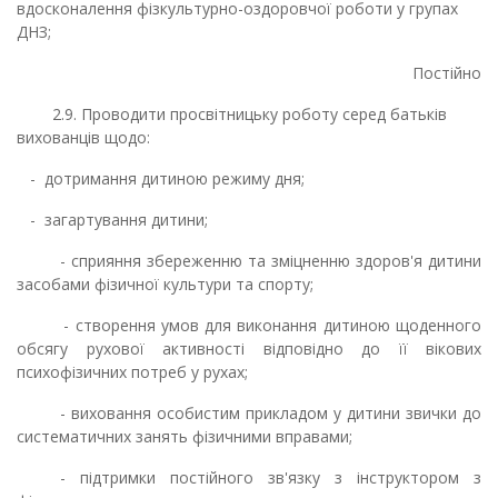
вдосконалення фізкультурно-оздоровчої роботи у групах
ДНЗ;
Постійно
2.9. Проводити просвітницьку роботу серед батьків
вихованців щодо:
- дотримання дитиною режиму дня;
- загартування дитини;
- сприяння збереженню та зміцненню здоров'я дитини
засобами фізичної культури та спорту;
- створення умов для виконання дитиною щоденного
обсягу рухової активності відповідно до її вікових
психофізичних потреб у рухах;
- виховання особистим прикладом у дитини звички до
систематичних занять фізичними вправами;
- підтримки постійного зв'язку з інструктором з