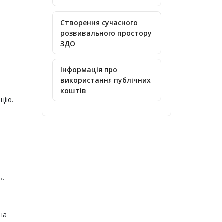
Створення сучасного
розвивального простору
ЗДО
Інформація про
використання публічних
коштів
цію.
ь.
на