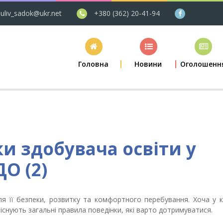
uliv_sadok@ukr.net
+380 (362) 20-41-94
Головна
Новини
Оголошенн
и здобувача освіти у
О (2)
ля її безпеки, розвитку та комфортного перебування. Хоча у 
існують загальні правила поведінки, які варто дотримуватися.