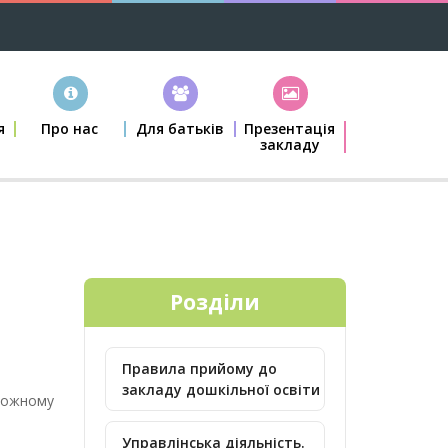
я
Про нас
Для батьків
Презентація
закладу
Розділи
Правила прийому до
закладу дошкільної освіти
кожному
Управлінська діяльність.