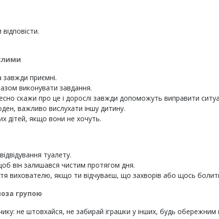
 відповісти.
ослими
 завжди приємні.
разом виконувати завдання.
чесно скажи про це і дорослі завжди допоможуть виправити ситуа
оден, важливо вислухати іншу дитину.
х дітей, якщо вони не хочуть.
 відвідування туалету.
об він залишався чистим протягом дня.
тя вихователю, якщо ти відчуваєш, що захворів або щось болит
поза групою
ку: не штовхайся, не забирай іграшки у інших, будь обережним 