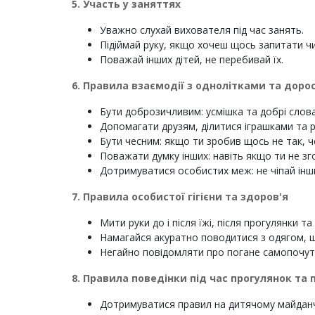
5. Участь у заняттях
Уважно слухай вихователя під час занять.
Підіймай руку, якщо хочеш щось запитати чи
Поважай інших дітей, не перебивай їх.
6. Правила взаємодії з однолітками та дор
Бути доброзичливим: усмішка та добрі слова
Допомагати друзям, ділитися іграшками та 
Бути чесним: якщо ти зробив щось не так, 
Поважати думку інших: навіть якщо ти не зг
Дотримуватися особистих меж: не чіпай інши
7.
Правила особистої гігієни та здоров'я
Мити руки до і після їжі, після прогулянки та
Намагайся акуратно поводитися з одягом, щ
Негайно повідомляти про погане самопочут
8
. Правила поведінки під час прогулянок та 
Дотримуватися правил на дитячому майданчи