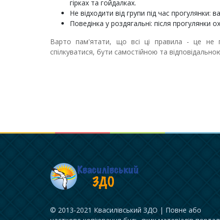
гірках та гойдалках.
Не відходити від групи під час прогулянки: 
Поведінка у роздягальні: після прогулянки о
Варто пам'ятати, що всі ці правила - це не 
спілкуватися, бути самостійною та відповідально
© 2013-2021 Квасилівський ЗДО | Повне або