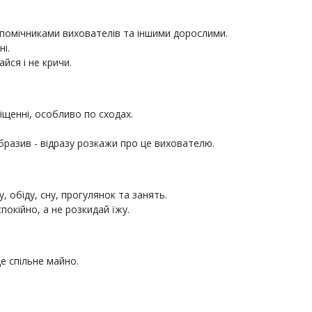
 помічниками вихователів та іншими дорослими.
ні.
йся і не кричи.
міщенні, особливо по сходах.
бразив - відразу розкажи про це вихователю.
, обіду, сну, прогулянок та занять.
покійно, а не розкидай їжу.
це спільне майно.