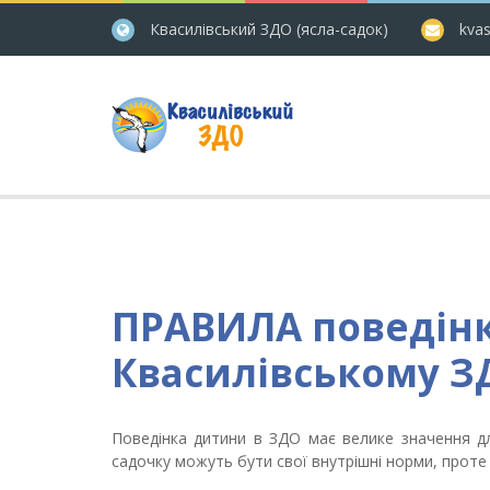
Квасилівський ЗДО (ясла-садок)
kvas
ПРАВИЛА поведінк
Квасилівському ЗД
Поведінка дитини в ЗДО має велике значення д
садочку можуть бути свої внутрішні норми, проте 