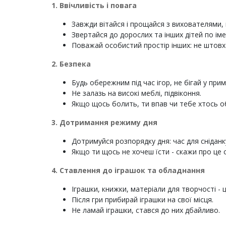
1. Ввічливість і повага
Завжди вітайся і прощайся з вихователями,
Звертайся до дорослих та інших дітей по іме
Поважай особистий простір інших: не штовха
2. Безпека
Будь обережним під час ігор, не бігай у при
Не залазь на високі меблі, підвіконня.
Якщо щось болить, ти впав чи тебе хтось о
3. Дотримання режиму дня
Дотримуйся розпорядку дня: час для сніданку
Якщо ти щось не хочеш їсти - скажи про це с
4. Ставлення до іграшок та обладнання
Іграшки, книжки, матеріали для творчості - 
Після гри прибирай іграшки на свої місця.
Не ламай іграшки, стався до них дбайливо.