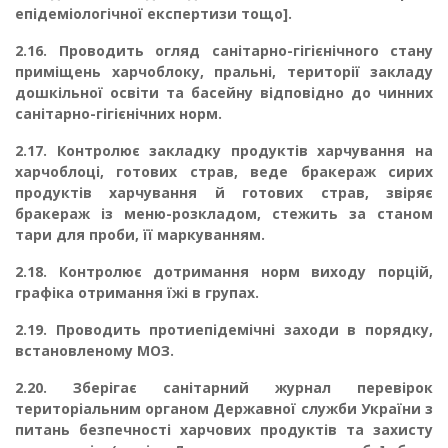
епідеміологічної експертизи тощо].
2.16.
Проводить огляд санітарно-гігієнічного стану
приміщень харчоблоку, пральні, тери­торії закладу
дошкільної освіти та басейну відповідно до чинних
санітарно-гігієнічних норм.
2.17.
Контролює закладку продуктів харчування на
харчоблоці, готових страв, веде бракераж сирих
продуктів харчування й готових страв, звіряє
бракераж із меню-розкладом, стежить за станом
тари для проби, її маркуванням.
2.18.
Контролює дотримання норм виходу порцій,
графіка отримання їжі в групах.
2.19.
Проводить протиепідемічні заходи в порядку,
встановленому МОЗ.
2.20.
Зберігає санітарний журнал перевірок
територіальним органом Державної служ­би України з
питань безпечності харчових продуктів та захисту