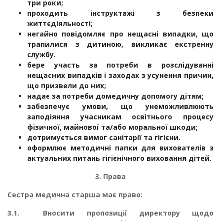
три роки;
проходить інструктажі з безпеки
життєдіяльності;
негайно повідомляє про нещасні випадки, що
трапилися з дитиною, викли­кає екстренну
службу.
бере участь за потреби в розслідуванні
нещасних випадків і заходах з усунен­ня причин,
що призвели до них;
надає за потреби домедичну допомогу дітям;
забезпечує умови, що унеможливлюють
заподіяння учасникам освітнього процесу
фізичної, майнової та/або моральної шкоди;
дотримується вимог санітарії та гігієни.
оформлює методичні папки для вихователів з
актуальних питань гігієнічного виховання дітей.
3. Права
Сестра медична старша має право:
3.1.
Вносити пропозиції директору щодо