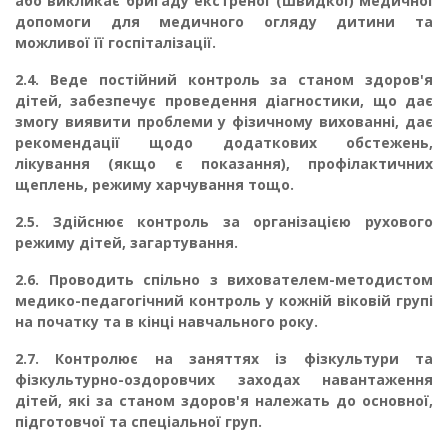
або викликає бригаду екстреної (швидкої) медичної
допомоги для ме­дичного огляду дитини та
можливої її госпіталізації.
2.4.
Веде постійний контроль за станом здоров'я
дітей, забезпечує проведення діагнос­тики, що дає
змогу виявити проблеми у фізичному вихованні, дає
рекомендації щодо додат­кових обстежень,
лікування (якщо є показання), профілактичних
щеплень, режиму харчу­вання тощо.
2.5.
Здійснює контроль за організацією рухового
режиму дітей, загартування.
2.6.
Проводить спільно з вихователем-методистом
медико-педагогічний контроль у кож­ній віковій групі
на початку та в кінці навчального року.
2.7.
Контролює на заняттях із фізкультури та
фізкультурно-оздоровчих заходах наван­таження
дітей, які за станом здоров'я належать до основної,
підготовчої та спеціальної груп.