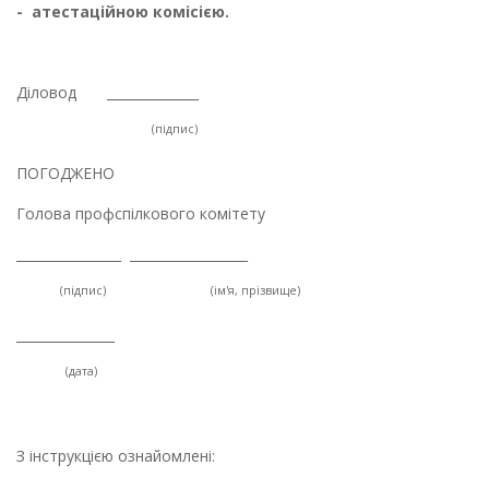
-
атестаційною комісією.
Діловод ______________
(підпис)
ПОГОДЖЕНО
Голова профспілкового комітету
________________ __________________
(підпис) (ім'я, прізвище)
_______________
(дата)
З інструкцією ознайомлені: