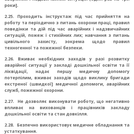
роки].
2.25.
Проходить інструктаж під час прийняття на
роботу та періодично з питань охоро­ни праці, правил
поведінки та дій під час аварійних і надзвичайних
ситуацій, пожеж і стихій­них лих; навчання з питань
цивільного захисту, зокрема щодо правил
техногенної та пожеж­ної безпеки.
2.26.
Вживає необхідних заходів у разі розвитку
аварійної ситуації у закладі дошкільної освіти та її
ліквідації, надає першу медичну допомогу
потерпілим, вживає заходів щодо ви­клику бригади
екстреної (швидкої] медичної допомоги, аварійних
служб, пожежної охорони.
2.27.
Не дозволяє виконувати роботу, що негативно
впливає на вихованців і працівни­ків закладу
дошкільної освіти та стан довкілля.
2.28.
Безпечно використовує медичне обладнання та
устаткування.