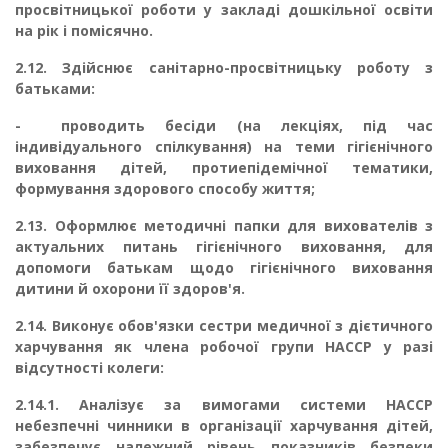
просвітницької роботи у закладі до­шкільної освіти
на рік і помісячно.
2.12.
Здійснює санітарно-просвітницьку роботу з
батьками:
-
проводить бесіди (на лекціях, під час
індивідуального спілкування) на теми гігієніч­ного
виховання дітей, протиепідемічної тематики,
формування здорового способу життя;
2.13.
Оформлює методичні папки для вихователів з
актуальних питань гігієнічного ви­ховання, для
допомоги батькам щодо гігієнічного виховання
дитини й охорони її здоров'я.
2.14.
Виконує обов'язки сестри медичної з дієтичного
харчування як члена робочої гру­пи НАССР у разі
відсутності колеги:
2.14.1.
Аналізує за вимогами системи НАССР
небезпечні чинники в організації хар­чування дітей,
забезпечує належний рівень показників безпеки