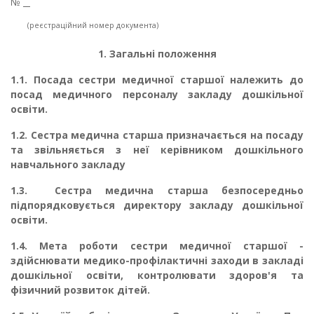
№
_
(реєстраційний номер документа)
1. Загальні положення
1.1.
Посада сестри медичної старшої належить до
посад медичного персоналу закладу дошкільної
освіти.
1.2.
Сестра медична старша
призначається на посаду
та звільняється з неї керівником дошкільного
навчального закладу
1.3.
Сестра медична старша безпосередньо
підпорядковується директору закладу до­шкільної
освіти.
1.4.
Мета роботи сестри медичної старшої -
здійснювати медико-профілактичні захо­ди в закладі
дошкільної освіти, контролювати здоров'я та
фізичний розвиток дітей.