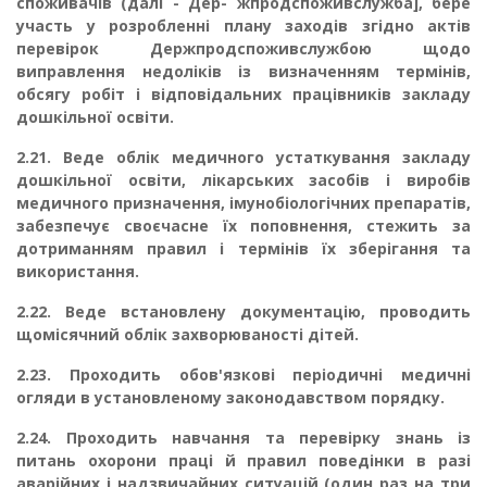
споживачів (далі - Дер- жпродспоживслужба], бере
участь у розробленні плану заходів згідно актів
перевірок Держпродспоживслужбою щодо
виправлення недоліків із визначенням термінів,
обсягу робіт і відповідальних працівників закладу
дошкільної освіти.
2.21.
Веде облік медичного устаткування закладу
дошкільної освіти, лікарських засобів і виробів
медичного призначення, імунобіологічних препаратів,
забезпечує своєчасне їх по­повнення, стежить за
дотриманням правил і термінів їх зберігання та
використання.
2.22.
Веде встановлену документацію, проводить
щомісячний облік захворюваності ді­тей.
2.23.
Проходить обов'язкові періодичні медичні
огляди в установленому законодав­ством порядку.
2.24.
Проходить навчання та перевірку знань із
питань охорони праці й правил пове­дінки в разі
аварійних і надзвичайних ситуацій (один раз на три