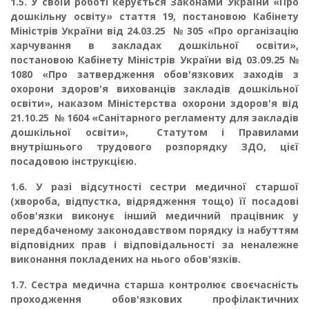
1.5. У своїй роботі керується Законами України «Про
дошкільну освіту» стаття 19, постановою Кабінету
Міністрів України від 24.03.25 № 305 «Про організацію
харчування в закладах дошкільної освіти»,
постановою Кабінету Міністрів України від 03.09.25 №
1080 «Про затвердження обов'язкових заходів з
охорони здоров'я вихованців закладів дошкільної
освіти», наказом Міністерства охорони здоров'я від
21.10.25 № 1604 «Санітарного регламенту для закладів
дошкільної освіти», Статутом і Правилами
внутрішнього трудового розпорядку ЗДО, цієї
посадовою інструкцією.
1.6.
У разі відсутності сестри медичної старшої
(хвороба, відпустка, відрядження тощо) її посадові
обов'язки виконує інший медичний працівник у
передбаченому законодавством порядку із набуттям
відповідних прав і відповідальності за неналежне
виконання покладе­них на нього обов'язків.
1.7.
Сестра медична старша контролює своєчасність
проходження обов'язкових про­філактичних