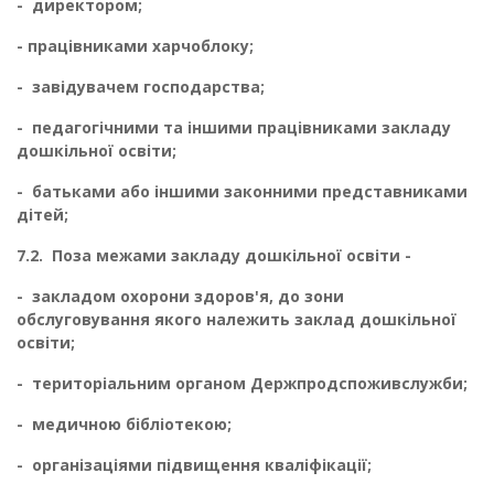
-
директором;
-
працівниками харчоблоку;
-
завідувачем господарства;
-
педагогічними та іншими працівниками закладу
дошкільної освіти;
-
батьками або іншими законними представниками
дітей;
7.2.
Поза межами закладу дошкільної освіти -
-
закладом охорони здоров'я, до зони
обслуговування якого належить заклад до­шкільної
освіти;
-
територіальним органом Держпродспоживслужби;
-
медичною бібліотекою;
-
організаціями підвищення кваліфікації;