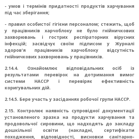
-
умов і термінів придатності продуктів харчування
під час зберігання;
-
правил особистої гігієни персоналом; стежить, щоб
у працівників хар­чоблоку не було гнійничкових
захворювань і гострих респіраторних вірусних
інфекцій; засвідчує своїм підписом у Журналі
здоров'я пра­цівників харчоблоку відсутність
гнійничкових захворювань у праців­ників.
2.14.4.
Ознайомлює відповідальних осіб із
результатами перевірок на дотримання вимог
системи НАССР і перевіряє ефективність
коригувальних дій.
2.14.5.
Бере участь у засіданнях робочої групи НАССР.
2.15.
Контролює наявність супровідної документації
установленого зразка на продукти харчування та
продовольчої сировини, що надходять до закладу
дошкільної освіти (накладні, сертифікати
походження, відповідності, висновки санітарно-