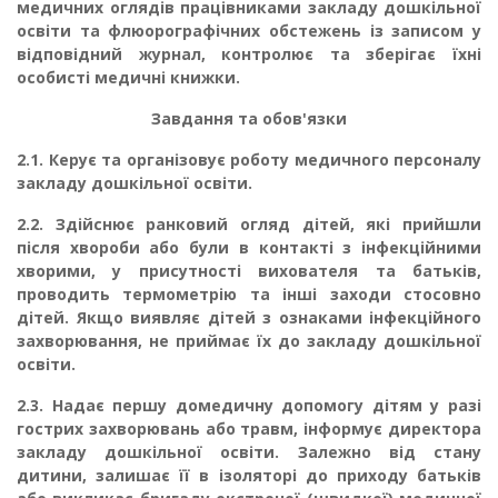
медичних оглядів працівниками закладу дошкільної
освіти та флюорографіч­них обстежень із записом у
відповідний журнал, контролює та зберігає їхні
особисті медичні книжки.
Завдання та обов'язки
2.1.
Керує та організовує роботу медичного персоналу
закладу дошкільної освіти.
2.2.
Здійснює ранковий огляд дітей, які прийшли
після хвороби або були в контак­ті з інфекційними
хворими, у присутності вихователя та батьків,
проводить термометрію та інші заходи стосовно
дітей. Якщо виявляє дітей з ознаками інфекційного
захворювання, не приймає їх до закладу дошкільної
освіти.
2.3.
Надає першу домедичну допомогу дітям у разі
гострих захворювань або травм, інфор­мує директора
закладу дошкільної освіти. Залежно від стану
дитини, залишає її в ізоляторі до приходу батьків