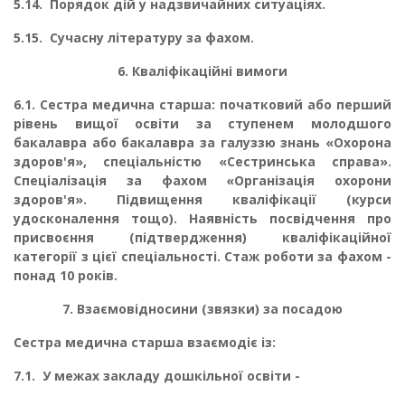
5.14.
Порядок дій у надзвичайних ситуаціях.
5.15.
Сучасну літературу за фахом.
6. Кваліфікаційні вимоги
6.1. Сестра медична старша: початковий або перший
рівень вищої освіти за ступенем молодшого
бакалавра або бакалавра за галуззю знань «Охорона
здоров'я», спеціальністю «Сестринська справа».
Спеціалізація за фахом «Організація охорони
здоров'я». Підвищен­ня кваліфікації (курси
удосконалення тощо). Наявність посвідчення про
присвоєння (під­твердження) кваліфікаційної
категорії з цієї спеціальності. Стаж роботи за фахом -
понад 10 років.
7. Взаємовідносини (звязки) за посадою
Сестра медична старша взаємодіє із:
7.1.
У межах закладу дошкільної освіти -