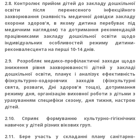
2.8.
Контролює прийом дітей до закладу дошкільної
освіти після перенесеного інфек­ційного
захворювання (наявність медичної довідки закладу
охорони здоров'я, в якому ди­тина перебуває під
медичним наглядом) та дотримання рекомендацій
працівниками закла­ду дошкільної освіти щодо
індивідуальних особливостей режиму дитини-
реконвалесцента на перші 10-14 днів.
2.9.
Розробляє медико-профілактичні заходи щодо
зниження рівня захворюваності ді­тей у закладі
дошкільної освіти, планує і аналізує ефективність
фізкультурно-оздоровчих заходів (фізкультурні
свята, розваги, Дні здоров'я тощо), дотримання
режиму дня, організа­цію виховної роботи з дітьми з
урахуванням специфіки сезону, дня тижня, настрою
дітей.
2.10.
Сприяє формуванню культурно-гігієнічних
навичок у дітей різних вікових груп.
2.11.
Бере участь у складанні плану санітарно-