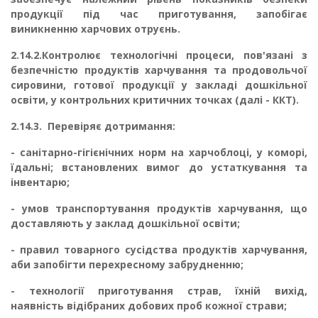
продукції під час приготування, запобігає
виникненню харчових отруєнь.
2.14.2.
Контролює технологічні процеси, пов'язані з
безпечністю продуктів хар­чування та продовольчої
сировини, готової продукції у закладі дошкільної
освіти, у контрольних критичних точках (далі - ККТ).
2.14.3.
Перевіряє дотримання:
-
санітарно-гігієнічних норм на харчоблоці, у коморі,
їдальні; встановле­них вимог до устаткування та
інвентарю;
-
умов транспортування продуктів харчування, що
доставляють у за­клад дошкільної освіти;
-
правил товарного сусідства продуктів харчування,
аби запобігти пере­хресному забрудненню;
-
технології приготування страв, їхній вихід,
наявність відібраних добо­вих проб кожної страви;