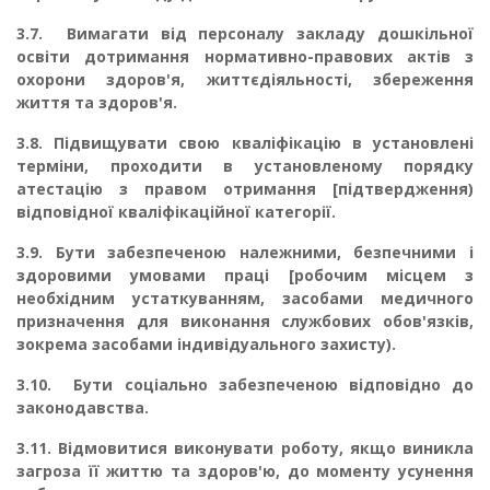
3.7.
Вимагати від персоналу закладу дошкільної
освіти дотримання нормативно-право­вих актів з
охорони здоров'я, життєдіяльності, збереження
життя та здоров'я.
3.8.
Підвищувати свою кваліфікацію в установлені
терміни, проходити в установлено­му порядку
атестацію з правом отримання [підтвердження)
відповідної кваліфікаційної ка­тегорії.
3.9.
Бути забезпеченою належними, безпечними і
здоровими умовами праці [робочим місцем з
необхідним устаткуванням, засобами медичного
призначення для виконання служ­бових обов'язків,
зокрема засобами індивідуального захисту).
3.10.
Бути соціально забезпеченою відповідно до
законодавства.
3.11.
Відмовитися виконувати роботу, якщо виникла
загроза її життю та здоров'ю, до моменту усунення