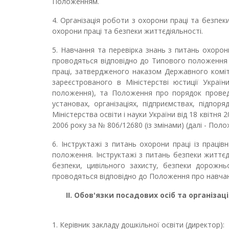
Положенням.
4. Організація роботи з охорони праці та безпек
охорони праці та безпеки життєдіяльності.
5. Навчання та перевірка знань з питань охорони
проводяться відповідно до Типового положення 
праці, затвердженого наказом Державного коміте
зареєстрованого в Міністерстві юстиції Украї
положення), та Положення про порядок проведе
установах, організаціях, підприємствах, підпор
Міністерства освіти і науки України від 18 квітня
2006 року за № 806/12680 (із змінами) (далі - Пол
6. Інструктажі з питань охорони праці із праці
положення. Інструктажі з питань безпеки життєді
безпеки, цивільного захисту, безпеки дорожнь
проводяться відповідно до Положення про навча
ІІ.
Обов'язки посадових осіб та організац
1. Керівник закладу дошкільної освіти (директор):