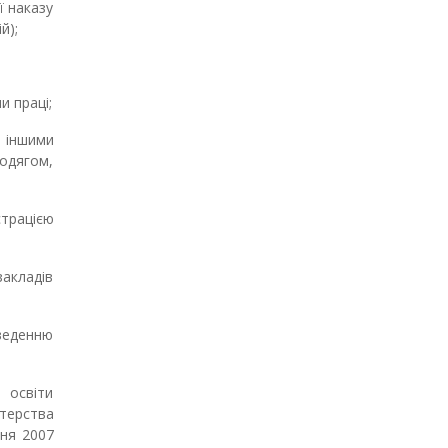
ї наказу
й);
и праці;
 іншими
одягом,
страцією
закладів
веденню
 освіти
стерства
пня 2007