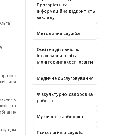
Прозорість та
інформаційна відкритість
закладу
га
Методична служба
су
Освітня діяльність.
Інклюзивна освіта
Моніторинг якості освіти
праці» і
Медичне обслуговування
шкільної
Фізкультурно-оздоровча
асників
робота
ників та
обігання
Музична скарбничка
аці, цим
Психологічна служба