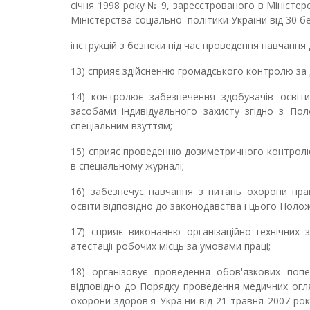
січня 1998 року № 9, зареєстрованого в Міністерс
Міністерства соціальної політики України від 30 б
інструкцій з безпеки під час проведення навчання
13) сприяє здійсненню громадського контролю за
14) контролює забезпечення здобувачів освіти
засобами індивідуального захисту згідно з По
спеціальним взуттям;
15) сприяє проведенню дозиметричного контролю
в спеціальному журналі;
16) забезпечує навчання з питань охорони праці
освіти відповідно до законодавства і цього Поло
17) сприяє виконанню організаційно-технічних
атестації робочих місць за умовами праці;
18) організовує проведення обов'язкових попе
відповідно до Порядку проведення медичних огля
охорони здоров'я України від 21 травня 2007 рок