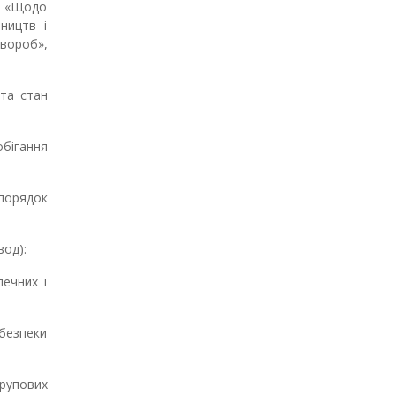
80 «Щодо
ництв і
хвороб»,
 та стан
бігання
 порядок
вод):
печних і
безпеки
рупових