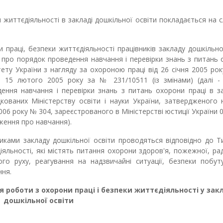
и життєдіяльності в закладі дошкільної освіти покладається на 
 праці, безпеки життєдіяльності працівників закладу дошкільно
про порядок проведення навчання і перевірки знань з питань
ту України з нагляду за охороною праці від 26 січня 2005 ро
ни 15 лютого 2005 року за № 231/10511 (із змінами) (далі -
ння навчання і перевірки знань з питань охорони праці в за
ядкованих Міністерству освіти і науки України, затвердженого
 2006 року № 304, зареєстрованого в Міністерстві юстиції України 
оження про навчання).
вниками закладу дошкільної освіти проводяться відповідно до 
яльності, які містять питання охорони здоров'я, пожежної, рад
ого руху, реагування на надзвичайні ситуації, безпеки побут
ння.
ія роботи з охорони праці і безпеки життєдіяльності у зак
дошкільної
освіти