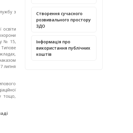
службу з
Створення сучасного
розвивального простору
ЗДО
ї освіти
 охорони
ку № 15,
Інформація про
 Типове
використання публічних
кладах,
коштів
 наказом
07 липня
Типового
іаційної
у тощо,
лад
і