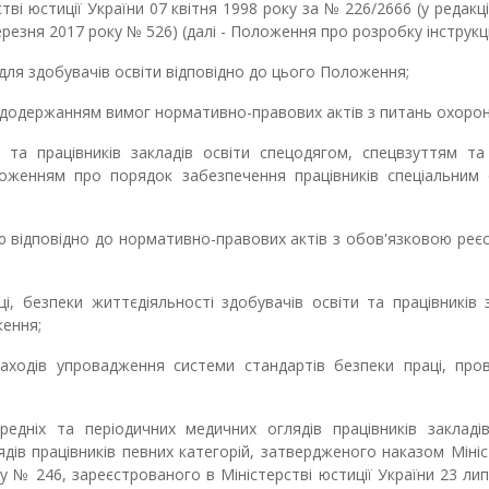
тві юстиції України 07 квітня 1998 року за № 226/2666 (у редакці
ерезня 2017 року № 526) (далі - Положення про розробку інструкці
 для здобувачів освіти відповідно до цього Положення;
 додержанням вимог нормативно-правових актів з питань охорон
 та працівників закладів освіти спецодягом, спецвзуттям та
ложенням про порядок забезпечення працівників спеціальним 
 відповідно до нормативно-правових актів з обов'язковою реє
, безпеки життєдіяльності здобувачів освіти та працівників 
ження;
 заходів упровадження системи стандартів безпеки праці, про
редніх та періодичних медичних оглядів працівників закладів
дів працівників певних категорій, затвердженого наказом Міні
у № 246, зареєстрованого в Міністерстві юстиції України 23 ли