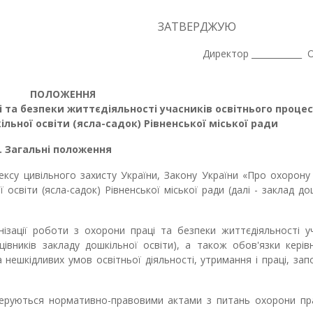
РДЖУЮ
__________ Оль
ПОЛОЖЕННЯ
і та безпеки життєдіяльності учасників освітнього проце
льної освіти (ясла-садок) Рівненської міської ради
І. Загальні положення
су цивільного захисту України, Закону України «Про охорону 
освіти (ясла-садок) Рівненської міської ради (далі - заклад до
ізації роботи з охорони праці та безпеки життєдіяльності уч
цівників закладу дошкільної освіти), а також обов'язки керів
нешкідливих умов освітньої діяльності, утримання і праці, зап
і керуються нормативно-правовими актами з питань охорони пр