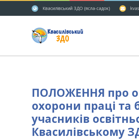
Квасилівський ЗДО (ясла-садок)
kvas
ПОЛОЖЕННЯ про ор
охорони праці та 
учасників освітнь
Квасилівському З