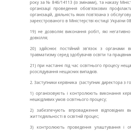
року за № 846/14113 (із змінами), та наказу Мін
організації проведення обов'язкових профілак
організацій, діяльність яких пов'язана з обслуг
зареєстрованого в Міністерстві юстиції України 08
19) не дозволяє виконання робіт, які негативно
довкілля;
20) здійснює постійний зв'язок з органами 
травматизму серед здобувачів освіти та працівникі
21) при настанні під час освітнього процесу не
розслідування нещасних випадків.
2. Заступники керівника (заступник директора з 
1) організовують і контролюють виконання кері
нешкідливих умов освітнього процесу;
2) забезпечують впровадження відповідних в
життєдіяльності в освітній процес;
3) контролюють проведення улаштування і обл