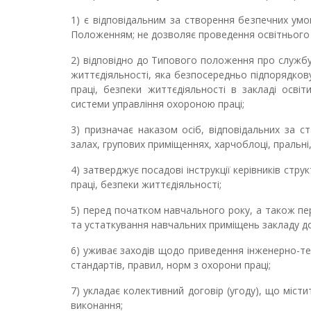
1) є відповідальним за створення безпечних умо
Положенням; не дозволяє проведення освітнього 
2) відповідно до Типового положення про службу
життєдіяльності, яка безпосередньо підпорядков
праці, безпеки життєдіяльності в закладі освіт
системи управління охороною праці;
3) призначає наказом осіб, відповідальних за ст
залах, групових приміщеннях, харчоблоці, пральн
4) затверджує посадові інструкції керівників стр
праці, безпеки життєдіяльності;
5) перед початком навчального року, а також пе
та устаткування навчальних приміщень закладу до
6) уживає заходів щодо приведення інженерно-тех
стандартів, правил, норм з охорони праці;
7) укладає колективний договір (угоду), що місти
виконання;