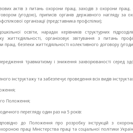
ових актів з питань охорони праці, заходів з охорони праці,
говором (угодою), приписів органів державного нагляду за о
фспілкової організації (представника профспілки);
шкільної освіти, нарадах керівників структурних підрозділі
ку життєдіяльності, організовує звітування з питань профі
и праці, безпеки життєдіяльності колективного договору (угоди
передження травматизму і зниження захворюваності серед здо
ного інструктажу та забезпечує проведення всіх видів інструктаж
ложення;
ього Положення;
одичного перегляду один раз на 5 років:
відповідно до Положення про розробку інструкцій з охорони
ороною праці Міністерства праці та соціальної політики Україн