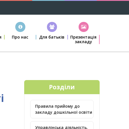
я
Про нас
Для батьків
Презентація
закладу
Розділи
і
Правила прийому до
закладу дошкільної освіти
Управлінська діяльність.