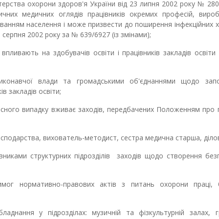
істерства охорони здоров'я України від 23 липня 2002 року № 2
тичних медичних оглядів працівників окремих професій, вироб
овуванням населення і може призвести до поширення інфекційних 
 серпня 2002 року за № 639/6927 (із змінами);
 впливають на здобувачів освіти і працівників закладів освіти
виконавчої влади та громадськими об'єднаннями щодо запо
в закладів освіти;
щасного випадку вживає заходів, передбачених Положенням про
господарства, вихователь-методист, сестра медична старша, діло
вниками структурних підрозділів заходів щодо створення без
имог нормативно-правових актів з питань охорони праці, 
аднання у підрозділах: музичній та фізкультурній залах, г