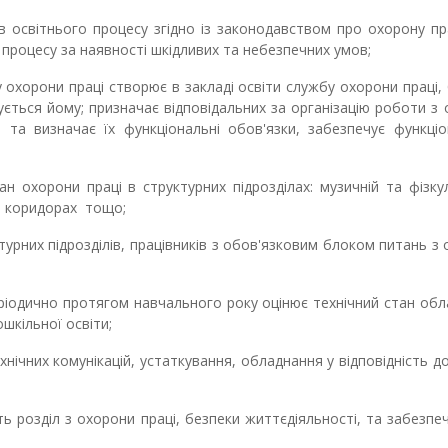
в освітнього процесу згідно із законодавством про охорону пр
процесу за наявності шкідливих та небезпечних умов;
 охорони праці створює в закладі освіти службу охорони праці,
ується йому; призначає відповідальних за організацію роботи з
и та визначає їх функціональні обов'язки, забезпечує функці
ан охорони праці в структурних підрозділах: музичній та фізку
і, коридорах тощо;
уктурних підрозділів, працівників з обов'язковим блоком питань з
ріодично протягом навчального року оцінює технічний стан об
шкільної освіти;
нічних комунікацій, устаткування, обладнання у відповідність д
ть розділ з охорони праці, безпеки життєдіяльності, та забезпе