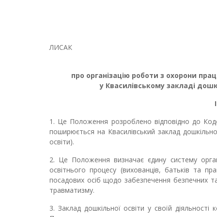
ЗАТВЕ
Директор __
ЛИСАК
про організацію роботи з охорони прац
у Квасилівському закладі дошкі
1. Це Положення розроблено відповідно до Кодек
поширюється на Квасилівський заклад дошкільної 
освіти).
2. Це Положення визначає єдину систему орган
освітнього процесу (вихованців, батьків та пра
посадових осіб щодо забезпечення безпечних та 
травматизму.
3. Заклад дошкільної освіти у своїй діяльност