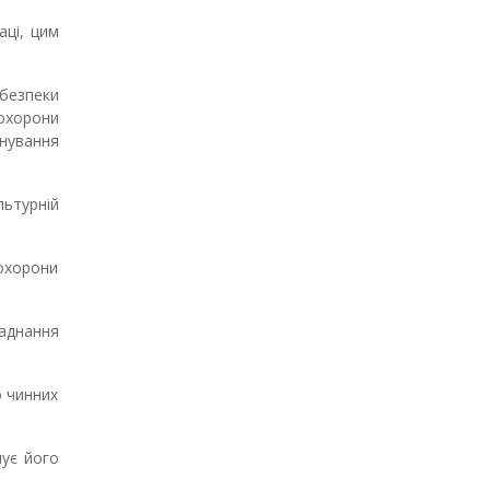
аці, цим
 безпеки
 охорони
онування
льтурній
 охорони
ладнання
о чинних
чує його