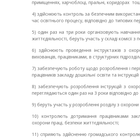
приміщеннях, харчоблоці, пральні, коридорах то
4) здійснюють контроль за безпечним використа
час освітнього процесу, відповідно до типових пер
5) один раз на три роки організовують навчання 
життєдіяльності, беруть участь у складі комісії з 
6) здійснюють проведення інструктажів з охор
вихованців, працівниками, в структурних підрозділа
7) забезпечують роботу щодо розроблення і періо
працівників закладу дошкільнї освіти та інструкцій
8) забезпечують розроблення інструкцій з охор
переглядаються один раз на 3 роки відповідно до
9) беруть участь у розробленні розділу з охорони
10) контролють дотримання працівниками закла
охорони праці, безпеки життєдіяльності;
11) сприяють здійсненню громадського контрол