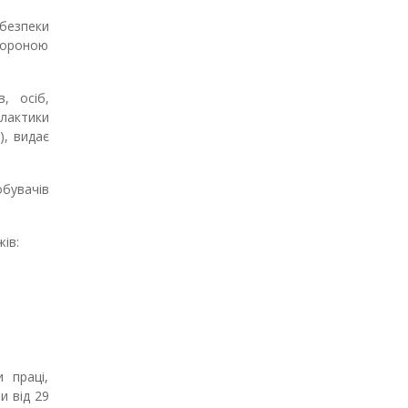
 безпеки
хороною
в, осіб,
лактики
), видає
бувачів
ів:
 праці,
и від 29