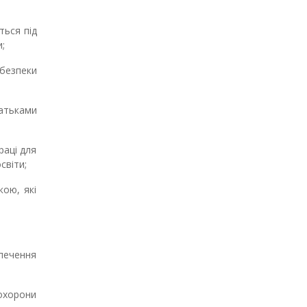
ться під
;
 безпеки
атьками
раці для
світи;
кою, які
печення
охорони