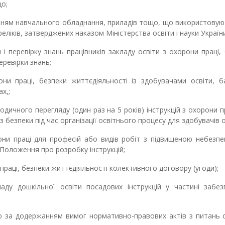
що;
нням навчального обладнання, приладів тощо, що використовую
еліків, затверджених наказом Міністерства освіти і науки України
і перевірку знань працівників закладу освіти з охорони праці,
перевірки знань;
они праці, безпеки життєдіяльності із здобувачами освіти, б
х,;
дичного перегляду (один раз на 5 років) інструкцій з охорони п
 з безпеки під час організації освітнього процесу для здобувачів о
они праці для професій або видів робіт з підвищеною небезпе
 Положення про розробку інструкцій;
 праці, безпеки життєдіяльності колективного договору (угоди);
ду дошкільної освіти посадових інструкцій у частині забез
ю за додержанням вимог нормативно-правових актів з питань 