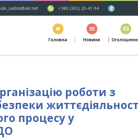
uliv_sadok@ukr.net
+380 (362) 20-41-94
Головна
Новини
Оголошенн
ганізацію роботи з
безпеки життєдіяльност
ого процесу у
ДО