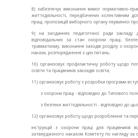
8) забезпечує виконання вимог нормативно-прав
життєдіяльності, передбачених колективним до
праці, пропозицій виборного органу первинної про
9) на засіданнях педагогічної ради закладу до
відповідальних за стан охорони праці, безпе
травматизму, виконання заходів розділу з охорон
накази, розпорядження з цих питань;
10) організовує профілактичну роботу щодо по
освіти та працівників закладів освіти;
11) організовує роботу з розробки програми вступ
з охорони праці - відповідно до Типового по
з безпеки життєдіяльності - відповідно до ц
12) організовує роботу щодо розроблення та пері
інструкцій з охорони праці для працівників 
затвердженого наказом Комітету по нагляду за ох