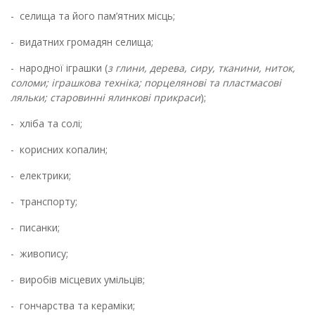
-
селища та його пам’ятних місць;
-
видатних громадян селища;
-
народної іграшки (
з глини, дерева, сиру, тканини, ниток,
соломи; іграшкова техніка; порцелянові та пластмасові
ляльки; старовинні ялинкові прикраси
);
-
хліба та солі;
-
корисних копалин;
-
електрики;
-
транспорту;
-
писанки;
-
живопису;
-
виробів місцевих умільців;
-
гончарства та кераміки;