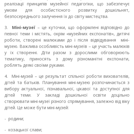
реалізації принципів музейної педагогіки, що забезпечує
умови для особистісного розвитку дошкільнят,
безпосереднього залучення їх до світу мистецтва.
3.
Міні-музеї
– це куточки, що оформлені відповідно до
певної теми і містять, окрім «музейних експонатів», дитячі
роботи, створені малюками до і після відвідування міні-
музею. Важлива особливість міні-музеїв – це участь малюків
у їх створенні. Діти разом з дорослими обговорюють
тематику, приносять з дому різноманітні експонати,
роблять деякі своїми руками.
4.
Міні-музей – це результат спільної роботи вихователів,
дітей та батьків. Планування міні-музею розпочинається з
вибору актуальної, пізнавальної, цікавої та доступної для
дітей теми. У закладі дошкільної освіти доцільно
створювати міні-музеї різного спрямування, залежно від віку
дітей. Це може бути міні-музей:
-
родини;
-
козацької слави;