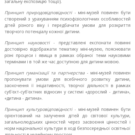
загальну експозицію тощо).
Принцип природовідповідності
- міні-музей повинен бути
створений з урахуванням психофізіологічних особливостей
дітей різного віку і передбачати умови для розкриття
творчого потенціалу кожної дитини.
Принцип науковості
- представлені експонати повинні
достовірно відображати тематику міні-музею, пояснювати
різні процеси і явища в рамках обраної теми науковими
термінами і в той же час доступною для дитини мовою.
Принцип гуманізації та партнерства
- міні-музей повинен
пропонувати умови для всебічного розвитку дитини,
заохочення її ініціативності, творчої діяльності в рамках
суб'єкт-суб'єктних відносин у системі «дорослий - дитина»,
«дитина - дитина».
Принцип культуровідповідності
- міні-музей повинен бути
орієнтований на залучення дітей до світової культури,
загальнолюдських цінностей через засвоєння цінностей і
норм національної культури в ході безпосередньої освітньої
діяльності в музейному просторі.