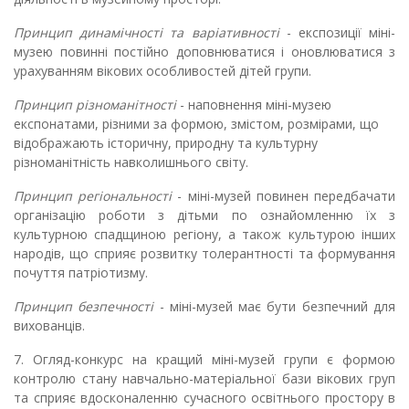
Принцип динамічності та варіативності
- експозиції міні-
музею повинні постійно доповнюватися і оновлюватися з
урахуванням вікових особливостей дітей групи.
Принцип різноманітності
- наповнення міні-музею
експонатами, різними за формою, змістом, розмірами, що
відображають історичну, природну та культурну
різноманітність навколишнього світу.
Принцип регіональності
- міні-музей повинен передбачати
організацію роботи з дітьми по ознайомленню їх з
культурною спадщиною регіону, а також культурою інших
народів, що сприяє розвитку толерантності та формування
почуття патріотизму.
Принцип безпечності
- міні-музей має бути безпечний для
вихованців.
7.
Огляд-конкурс на кращий міні-музей групи є формою
контролю стану навчально-матеріальної бази вікових груп
та сприяє вдосконаленню сучасного освітнього простору в