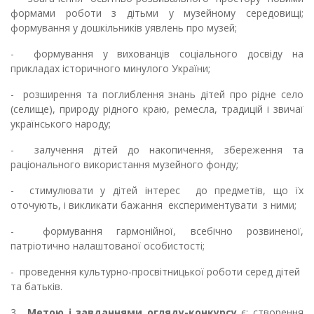
формами роботи з дітьми у музейному середовищі;
формування у дошкільників уявлень про музей;
-
формування у вихованців соціального досвіду на
прикладах історичного минулого України;
-
розширення та поглиблення знань дітей про рідне село
(селище), природу рідного краю, ремесла, традицій і звичаї
українського народу;
-
залучення дітей до накопичення, збереження та
раціонального використання музейного фонду;
-
с
тимулювати у дітей інтерес до предметів, що їх
оточують, і викликати бажання експериментувати з ними
;
-
формування гармонійної, всебічно розвиненої,
патріотично налаштованої особистості;
-
проведення культурно-просвітницької роботи серед дітей
та батьків.
3.
Метою і завданнями огляду-конкурсу
є: створення