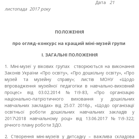
Дата
21
листопада 2017 року
ПОЛОЖЕННЯ
про огляд-конкурс на кращий міні-музей групи
І. ЗАГАЛЬНІ ПОЛОЖЕННЯ
1.
Міні-музеї у вікових групах створюються на виконання
Законів України «Про освіту», «Про дошкільну освіту», «Про
музей та музейну справу»; листів МОНУ
«Щодо
впровадження музейної педагогіки в навчально-виховний
процес» від 03.02.2014 №1\9-83, «Про організацію
національно-патріотичного виховання у дошкільних
навчальних закладах» від 25.07. 2016р., «Щодо організації
освітньої роботи дошкільних навчальних закладів у
2017\2018 навчальному році» від 13.06.2017 №1\9-322;
річного плану роботи ЗДО.
2.
Створення міні-музеїв у дитсадку – важлива складова