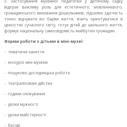
5.
Застосування музейної педагогіки у дитячому садку
відіграє важливу роль для естетичного, мовленнєвого,
громадянського виховання дошкільників, підсилює здатність
тонко відчувати всі барви життя, вчить орієнтуватися в
цінностях сучасного світу, готує дітей до шкільного життя,
формує національну самосвідомість майбутніх громадян.
Форми роботи з дітьми в міні-музеї:
-
тематичні заняття
-
екскурсії міні-музеєм
-
пошуково-дослідницька робота
-
театралізовані дійства
-
години спілкування
-
уроки мужності
-
уроки майстерності
-
бесіди