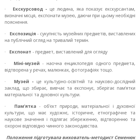
·
Екскурсовод -
це людина, яка показує екскурсантам,
визначні місця, експонати музею, даючи при цьому необхідні
пояснення.
·
Експозиція
- сукупність музейних предметів, виставлених
на публічний огляд на тривалий термін.
·
Експонат
- предмет, виставлений для огляду
·
Міні-музей
- наочна енциклопедія одного предмета,
відтворена у речах, малюнках, фотографіях тощо.
·
Музей -
це культурно-освітній та науково-дослідний
заклад, що збирає, вивчає та експонує, зберігає пам’ятки
матеріальної та духовної культури.
·
Пам’ятка
- об’єкт природи, матеріальної і духовної
культури, що має художнє, історичне, етнографічне та
наукове значення і підлягає збереженню, відтворенню та
охороні відповідно чинного законодавства.
Положення підготувала вихователь-методист Семенюк