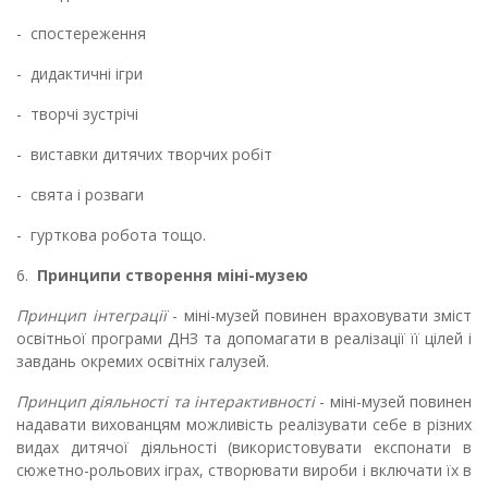
-
спостереження
-
дидактичні ігри
-
творчі зустрічі
-
виставки дитячих творчих робіт
-
свята і розваги
-
гурткова робота тощо.
6.
Принципи створення міні-музею
Принцип інтеграції
- міні-музей повинен враховувати зміст
освітньої програми ДНЗ та допомагати в реалізації її цілей і
завдань окремих освітніх галузей.
Принцип діяльності та інтерактивності
- міні-музей повинен
надавати вихованцям можливість реалізувати себе в різних
видах дитячої діяльності (використовувати експонати в
сюжетно-рольових іграх, створювати вироби і включати їх в