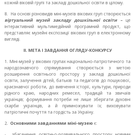
кожній віковій групі та закладі дошкільної освіти в цілому.
8.
На основі різновидів міні-музеїв вікових груп створюється
віртуальний музей закладу дошкільної освіти –
це
інтерактивний мультимедійний програмний продукт, що
представляє музейні експозиції вікових груп в електронному
вигляді.
ІІ.
МЕТА І ЗАВДАННЯ ОГЛЯДУ-КОНКУРСУ
1.
Міні-музей у вікових групах національно-патріотичного та
народознавчого спрямування створюється з метою
розширення освітнього простору у закладі дошкільної
освіти, залучення дітей, батьків та педагогів до пошукової,
краєзнавчої роботи, до вивчення історії, культури, природи
рідного краю, народних ремесел, традицій та звичаїв
українців; формування потреби не лише зберігати духовні
скарби українців, а й примножувати їх; виховувати
патріотичні почуття та гордість за Україну.
2.
Основними завданнями міні-музею
є:
-
збагачення освітньо-розвивального простору новими