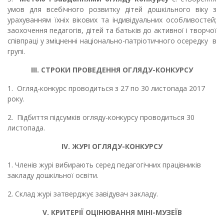
умов для всебічного розвитку дітей дошкільного віку з
урахуванням їхніх вікових та індивідуальних особливостей;
заохочення педагогів, дітей та батьків до активної і творчої
співпраці у зміцненні національно-патріотичного осередку в
групі.
ІІІ. С
ТРОКИ ПРОВЕДЕННЯ ОГЛЯДУ-КОНКУРСУ
1.
О
гляд
-конкурс
проводиться з 2
7
по
30
листопада 2017
року.
2.
Підбиття підсумків
о
гляду
-конкурсу
про­водиться 3
0
листопада
.
IV
. ЖУРІ ОГЛЯДУ-КОНКУРСУ
1.
Членів журі вибирають серед педагогіч­них працівників
закладу
дошкільно
ї освіти
.
2.
Склад журі затверджує завідувач закладу.
V
. К
РИТЕРІЇ ОЦІНЮВАННЯ МІНІ-МУЗЕЇВ