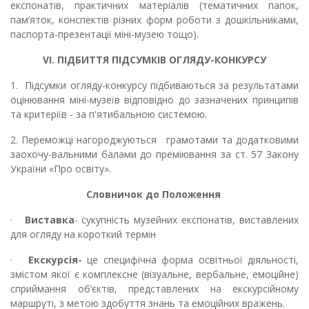
експонатів, практичних матеріалів (тематичних папок,
пам’яток, конспектів різних форм роботи з дошкільниками,
паспорта-презентації міні-музею тощо).
VI
. ПІДБИТТЯ ПІДСУМКІВ ОГЛЯДУ-КОНКУРСУ
1.
Підсумки
огляду-конкурсу
підбиваються за результатами
оцінювання
міні-музеїв
відповідно до зазначених
принципів
та
критеріїв
-
за п'ятибальною системою.
2.
Переможці нагороджують
ся
грамотами та
додатковими
заохочу-вальними балами до преміювання за ст. 57 Закону
України «Про освіту».
Словничок до Положення
·
Виставка
- сукупність музейних експонатів, виставлених
для огляду на короткий термін
·
Екскурсія-
це специфічна форма освітньої діяльності,
змістом якої є комплексне (візуальне, вербальне, емоційне)
сприймання об’єктів, представлених на екскурсійному
маршруті, з метою здобуття знань та емоційних вражень.