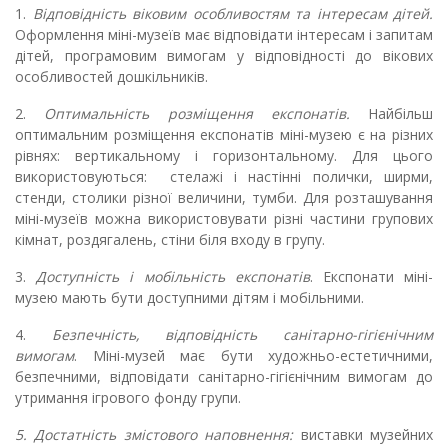
1.
Відповідність віковим особливостям та інтересам дітей.
Оформлення міні-музеїв має відповідати інтересам і запитам
дітей, програмовим вимогам у відповідності до вікових
особливостей дошкільників.
2.
Оптимальність розміщення експонатів.
Найбільш
оптимальним розміщення експонатів міні-музею є на різних
рівнях: вертикальному і горизонтальному. Для цього
використовуються: стелажі і настінні полички, ширми,
стенди, столики різної величини, тумби.
Для розташування
міні-музеїв можна використовувати різні частини групових
кімнат, роздягалень, стіни біля входу в групу.
3.
Доступність і мобільність експонатів
. Експонати міні-
музею мають бути доступними дітям і мобільними.
4.
Безпечність, відповідність санітарно-гігієнічним
вимогам
. Міні-музей має бути художньо-естетичними,
безпечними, відповідати санітарно-гігієнічним вимогам до
утримання ігрового фонду групи.
5.
Достатність змістового наповнення:
виставки музейних