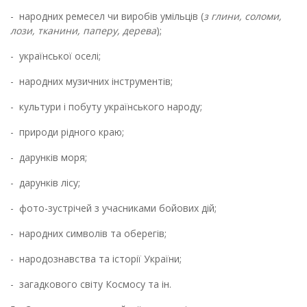
-
народних ремесел чи виробів умільців (
з глини, соломи,
лози, тканини, паперу, дерева
);
-
української оселі;
-
народних музичних інструментів;
-
культури і побуту українського народу;
-
природи рідного краю;
-
дарунків моря;
-
дарунків лісу;
-
фото-зустрічей з учасниками бойових дій;
-
народних символів та оберегів;
-
народознавства та історії України;
-
загадкового світу Космосу та ін.