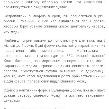
проникає в слизову оболонку глотки та кишківника і
розмножується в лімфатичних вузлах.
Потрапляючи з лімфою в кров, він розноситься в різні
органи і тканини. У цей час з'являються перші прояви
хвороби. Вірус уражає спинний мозок, центральну нервову
систему .
Найбільш сприятливими до поліомієліту є діти віком від 3
місяців до 7 років. Є дві форми поліомієліту: паралітична і не
паралітична або менінгіальна. Менінгіальна -
розпочинається з температури до 38С, сильної головної
болі, блювання, запаморочення та порушення свідомості.
Паралітична форма - триває 1-2 тижні, виникають парези і
паралічі, обмежується рухова активність, є деформації
хребта, кисті стоп, відставання в рості, уражається шийний
відділ хребта, поперековий відділ спинного мозку.
Однією з найтяжчих форм є бульварна форма, при якій вірус
уражає стовбур спинного мозку із життєво важливими
центрами.