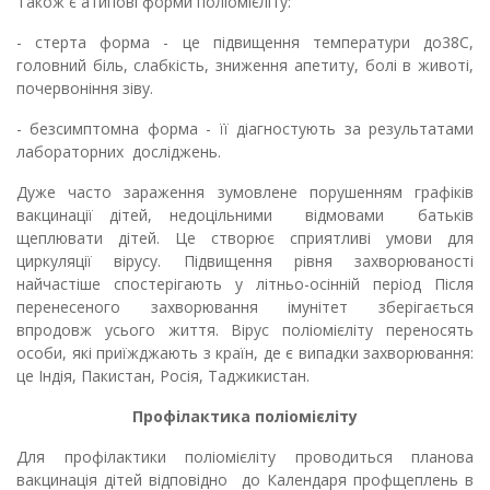
Також є атипові форми поліомієліту:
- стерта форма - це підвищення температури до38С,
головний біль, слабкість, зниження апетиту, болі в животі,
почервоніння зіву.
- безсимптомна форма - її діагностують за результатами
лабораторних досліджень.
Дуже часто зараження зумовлене порушенням графіків
вакцинації дітей, недоцільними відмовами батьків
щеплювати дітей. Це створює сприятливі умови для
циркуляції вірусу. Підвищення рівня захворюваності
найчастіше спостерігають у літньо-осінній період Після
перенесеного захворювання імунітет зберігається
впродовж усього життя. Вірус поліомієліту переносять
особи, які приїжджають з країн, де є випадки захворювання:
це Індія, Пакистан, Росія, Таджикистан.
Профілактика поліомієліту
Для профілактики поліомієліту проводиться планова
вакцинація дітей відповідно до Календаря профщеплень в