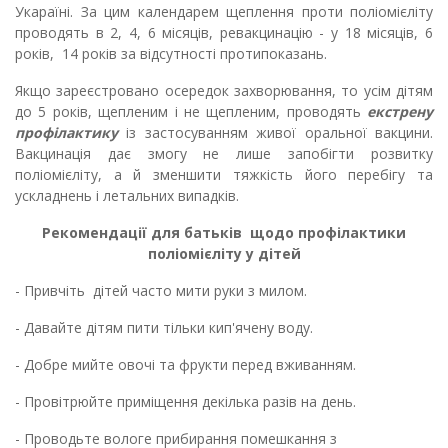
Укараїні. За цим календарем щеплення проти поліомієліту
проводять в 2, 4, 6 місяців, ревакцинацію - у 18 місяців, 6
років, 14 років за відсутності протипоказань.
Якщо зареєстровано осередок захворювання, то усім дітям
до 5 років, щепленим і не щепленим, проводять
екстрену
профілактику
із застосуванням живої оральної вакцини.
Вакцинація дає змогу не лише запобігти розвитку
поліомієліту, а й зменшити тяжкість його перебігу та
ускладнень і летальних випадків.
Рекомендації
для батьків щодо профілактики
поліомієліту у дітей
- Привчіть дітей часто мити руки з милом.
- Давайте дітям пити тільки кип'ячену воду.
- Добре мийте овочі та фрукти перед вживанням.
- Провітрюйте приміщення декілька разів на день.
- Проводьте вологе прибирання помешкання з