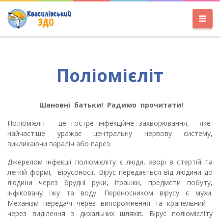
Поліомієліт
Шановні батьки! Радимо прочитати!
Поліомієліт - це гостре інфекційне захворювання, яке
найчастіше уражає центральну нервову систему,
викликаючи параліч або парез.
Джерелом інфекції поліомієліту є люди, хворі в стертій та
легкій формі, вірусоносії. Вірус передається від людини до
людини через брудні руки, іграшки, предмети побуту,
інфіковану їжу та воду. Переносником вірусу є мухи.
Механізм передачі через випорожнення та крапельний -
через виділення з дихальних шляхів. Вірус поліомієліту