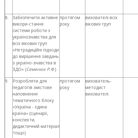
8.
Забезпечити активне
протягом
вихователі всіх
викори-стання
року
вікових груп
системи роботи з
українознавства для
всіх вікових груп
«Нетрадиційні підходи
до вирішення завдань
з україно-знавства в
ЗДО» (
Семенюк Р.Ф
.)
9.
Розробляти для
протягом
вихователь-
педагогів змістове
року
методист
наповнення
вихователі
тематичного блоку
«Україна - єдина
країна» (сценарії,
конспекти,
дидактичний матеріал
тощо)