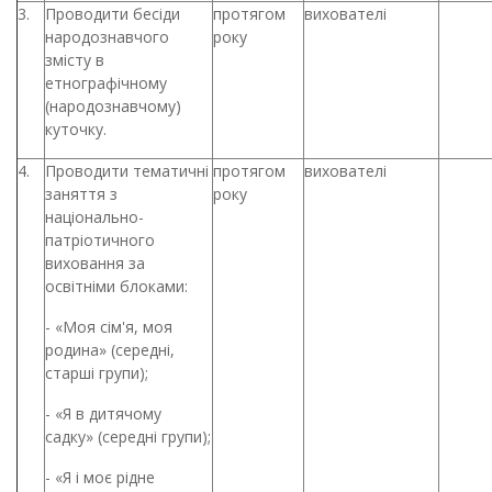
3.
Проводити бесіди
протягом
вихователі
народознавчого
року
змісту в
етнографічному
(народознавчому)
куточку.
4.
Проводити тематичні
протягом
вихователі
заняття з
року
національно-
патріотичного
виховання за
освітніми блоками:
- «Моя сім'я, моя
родина» (середні,
старші групи);
- «Я в дитячому
садку» (середні групи);
- «Я і моє рідне