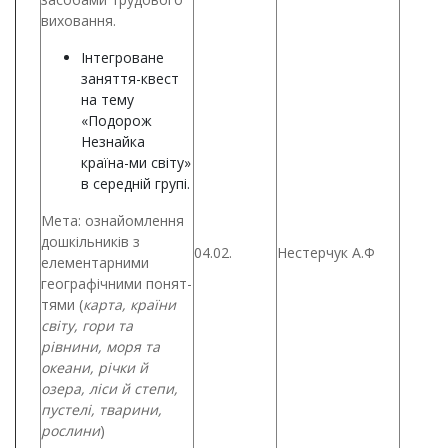
виховання.
Інтегроване
заняття-квест
на тему
«Подорож
Незнайка
країна-ми світу»
в середній групі.
Мета: ознайомлення
дошкільників з
04.02.
Нестерчук А.Ф
елементарними
географічними понят-
тями (
карта,
країни
світу, гори та
рівнини, моря та
океани, річки й
озера, ліси й степи,
пустелі, тварини,
рослини
)