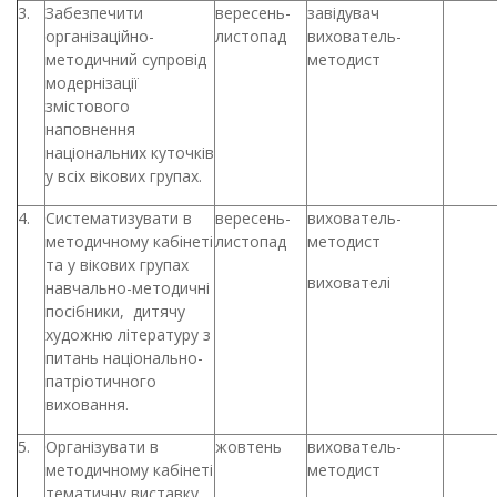
3.
Забезпечити
вересень-
завідувач
організаційно-
листопад
вихователь-
методичний супровід
методист
модернізації
змістового
наповнення
національних куточків
у всіх вікових групах.
4.
Систематизувати в
вересень-
вихователь-
методичному кабінеті
листопад
методист
та у вікових групах
вихователі
навчально-методичні
посібники, дитячу
художню літературу з
питань національно-
патріотичного
виховання.
5.
Організувати в
жовтень
вихователь-
методичному кабінеті
методист
тематичну виставку