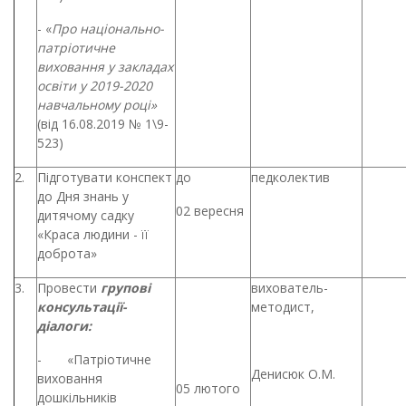
- «
Про
національно-
патріотичне
виховання у закладах
освіти у 2019-2020
навчальному році»
(від 16.08.2019 № 1\9-
523)
2.
Підготувати конспект
до
педколектив
до Дня знань у
02 вересня
дитячому садку
«Краса людини - її
доброта»
3.
Провести
групові
вихователь-
консультації-
методист,
діалоги:
- «Патріотичне
Денисюк О.М.
виховання
05 лютого
дошкільників