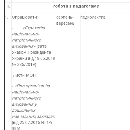
ІІ.
Робота з педагогами
1.
Опрацювати:
серпень-
педколектив
вересень
-
«Стратегію
національно-
патріотичного
виховання»
(затв.
Указом Президента
України від 18.05.2019
№ 286/2019)
Листи МОН:
-
«
Про організацію
національно-
патріотичного
виховання у
дошкільних
навчальних закладах
(від 25.07.2016 № 1/9-
396)