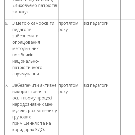
«Виховуємо патріотів
змалку».
6.
З метою самоосвіти
протягом
всі педагоги
педагогів
року
забезпечити
опрацювання
методич-них
посібників
національно-
патріотичного
спрямування.
7.
Забезпечити активне
протягом
всі педагоги
викори-стання в
року
освітньому процесі
народознавчих міні-
музеїв, роз-міщених у
групових
приміщеннях та на
коридорах ЗДО.