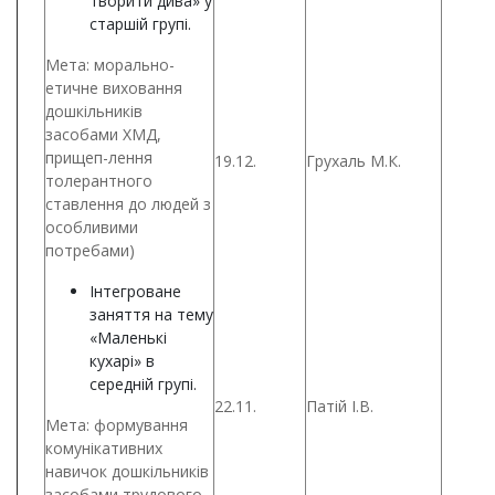
творити дива» у
старшій групі.
Мета: морально-
етичне виховання
дошкільників
засобами ХМД,
прищеп-лення
19.12.
Грухаль М.К.
толерантного
ставлення до людей з
особливими
потребами)
Інтегроване
заняття на тему
«Маленькі
кухарі» в
середній групі.
22.11.
Патій І.В.
Мета: формування
комунікативних
навичок дошкільників
засобами трудового