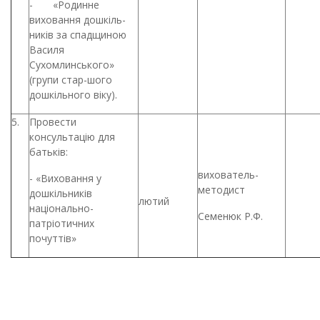
- «Родинне
виховання дошкіль-
ників за спадщиною
Василя
Сухомлинського»
(групи стар-шого
дошкільного віку).
5.
Провести
консультацію для
батьків:
вихователь-
- «Виховання у
методист
дошкільників
лютий
національно-
Семенюк Р.Ф.
патріотичних
почуттів»