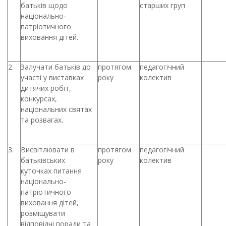
батьків щодо
старших груп
національно-
патріотичного
виховання дітей.
2.
Залучати батьків до
протягом
педагогічний
участі у виставках
року
колектив
дитячих робіт,
конкурсах,
національних святах
та розвагах.
3.
Висвітлювати в
протягом
педагогічний
батьківських
року
колектив
куточках питання
національно-
патріотичного
виховання дітей,
розміщувати
відповідні поради та