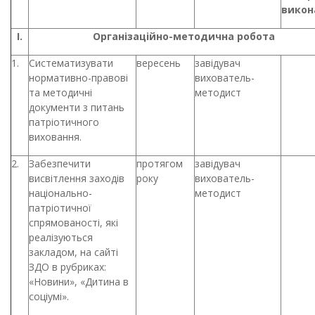
викон
І.
Організаційно-методична робота
1.
Систематизувати
вересень
завідувач
нормативно-правові
вихователь-
та методичні
методист
документи з питань
патріотичного
виховання.
2.
Забезпечити
протягом
завідувач
висвітлення заходів
року
вихователь-
національно-
методист
патріотичної
спрямованості, які
реалізуються
закладом, на сайті
ЗДО в рубриках:
«Новини», «Дитина в
соціумі».