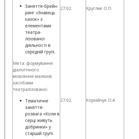
Заняття-брейн-
27.02.
Круглик О.П.
ринг «Знавець
казок» з
елементами
театра-
лізованої
діяльності в
середній групі.
Мета: формування
діалогічного
мовлення малюків
засобами
театралізованої.
27.02.
Корнійчук О.А
Тематичне
заняття-
розвага «Коли в
серці живуть
добринки» у
старшій групі.