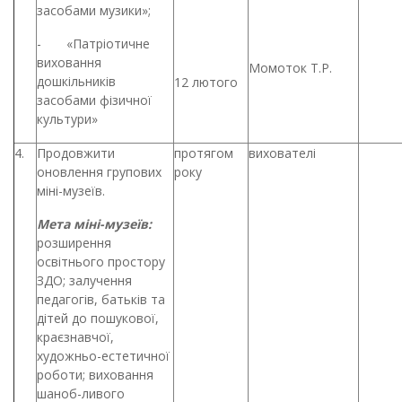
засобами музики»;
- «Патріотичне
виховання
Момоток Т.Р.
дошкільників
12 лютого
засобами фізичної
культури»
4.
Продовжити
протягом
вихователі
оновлення групових
року
міні-музеїв.
Мета міні-музеїв:
розширення
освітнього простору
ЗДО; залучення
педагогів, батьків та
дітей до пошукової,
краєзнавчої,
художньо-естетичної
роботи; виховання
шаноб-ливого