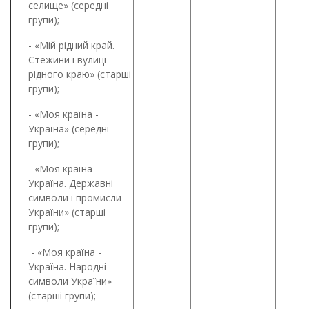
селище» (середні
групи);
- «Мій рідний край.
Стежини і вулиці
рідного краю» (старші
групи);
- «Моя країна -
Україна» (середні
групи);
- «Моя країна -
Україна. Державні
символи і промисли
України» (старші
групи);
- «Моя країна -
Україна. Народні
символи України»
(старші групи);