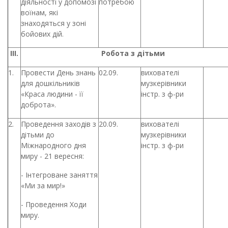
діяльності у допомозі
потребою
воїнам, які
знаходяться у зоні
бойових дій.
ІІІ.
Робота з дітьми
1.
Провести День знань
02.09.
вихователі
для дошкільників
музкерівники
«Краса людини - її
інстр. з ф-ри
доброта».
2.
Проведення заходів з
20.09.
вихователі
дітьми до
музкерівники
Міжнародного дня
інстр. з ф-ри
миру - 21 вересня:
- Інтегроване заняття
«Ми за мир!»
- Проведення Ходи
миру.