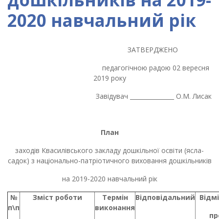
2020 навчальний рік
ЗАТВЕРДЖЕНО
педагогічною радою 02 вересня
2019 року
Завідувач _______________ О.М. Лисак
План
заходів Квасилівського закладу дошкільної освіти (ясла-
садок) з національно-патріотичного виховання дошкільників
на 2019-2020 навчальний рік
№
Зміст роботи
Термін
Відповідальний
Відм
п\п
виконання
пр