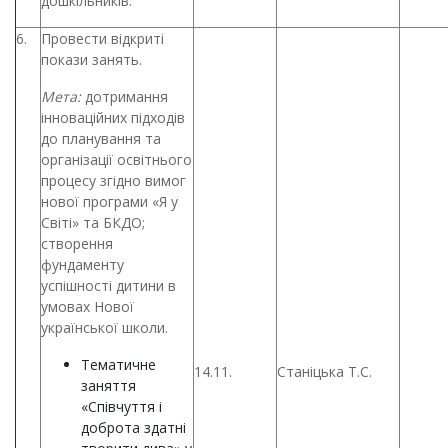
дошкільників.
6.
Провести відкриті
покази занять.
Мета:
дотримання
інноваційних підходів
до планування та
організації освітнього
процесу згідно вимог
нової програми «Я у
Світі» та БКДО;
створення
фундаменту
успішності дитини в
умовах Нової
української школи.
Тематичне
14.11.
Станіцька Т.С.
заняття
«Співчуття і
доброта здатні