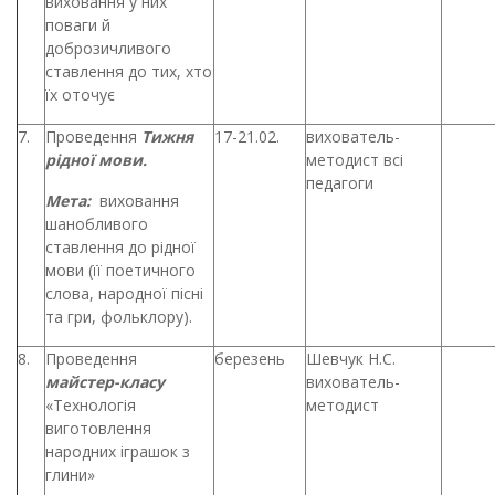
виховання у них
поваги й
доброзичливого
ставлення до тих, хто
їх оточує
7.
Проведення
Тижня
17-21.02.
вихователь-
рідної мови.
методист всі
педагоги
Мета:
виховання
шанобливого
ставлення до рідної
мови (її поетичного
слова, народної пісні
та гри, фольклору).
8.
Проведення
березень
Шевчук Н.С.
майстер-класу
вихователь-
«Технологія
методист
виготовлення
народних іграшок з
глини»