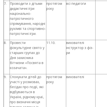
7.
Проводити з дітьми
протягом
всі педагоги
дидактичні ігри
року
національно-
патріотичного
спрямування, народні
рухливі та спортивно-
патріотичні ігри.
8.
Провести
11.10.
вихователі
фізкультурне свято у
інструктор з фіз-
старших групах до
ри
Дня захисника
Вітчизни «Посвята в
козачата».
9.
Спонукати дітей до
протягом
вихователі
участі у розмовах,
року
бесідах про події, які
відбуваються в
Україні, рідному краї,
про визначні місця
рідного селища із