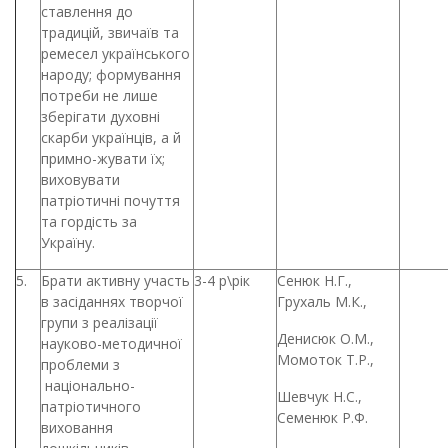
ставлення до
традицій, звичаїв та
ремесел українського
народу; формування
потреби не лише
зберігати духовні
скарби українців, а й
примно-жувати їх;
виховувати
патріотичні почуття
та гордість за
Україну.
5.
Брати активну участь
3-4 р\рік
Сенюк Н.Г.,
в засіданнях творчої
Грухаль М.К.,
групи з реалізації
Денисюк О.М.,
науково-методичної
Момоток Т.Р.,
проблеми з
національно-
Шевчук Н.С.,
патріотичного
Семенюк Р.Ф.
виховання