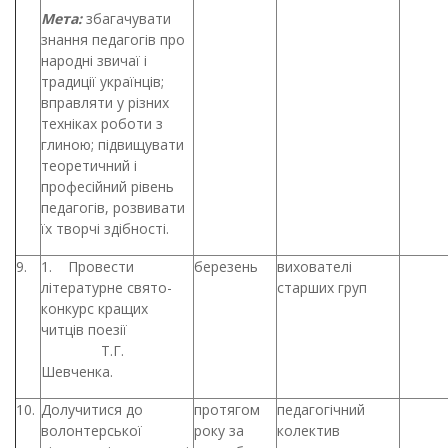
Мета:
збагачувати
знання педагогів про
народні звичаї і
традиції українців;
вправляти у різних
техніках роботи з
глиною; підвищувати
теоретичний і
професійний рівень
педагогів, розвивати
їх творчі здібності.
9.
1. Провести
березень
вихователі
літературне свято-
старших груп
конкурс кращих
читців поезії
Т.Г.
Шевченка.
10.
Долучитися до
протягом
педагогічний
волонтерської
року за
колектив