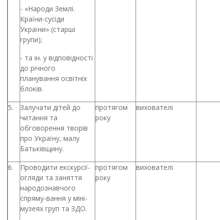
- «Народи Землі.
Країни-сусіди
України» (старші
групи);
- та ін. у відповідності
до річного
планування освітніх
блоків.
5.
Залучати дітей до
протягом
вихователі
читання та
року
обговорення творів
про Україну, малу
Батьківщину.
6.
Проводити екскурсії-
протягом
вихователі
огляди та заняття
року
народознавчого
спряму-вання у міні-
музеях груп та ЗДО.