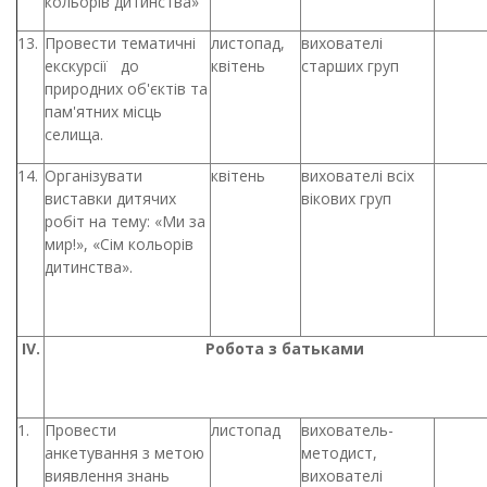
кольорів дитинства»
13.
Провести тематичні
листопад,
вихователі
екскурсії до
квітень
старших груп
природних об'єктів та
пам'ятних місць
селища.
14.
Організувати
квітень
вихователі всіх
виставки дитячих
вікових груп
робіт на тему: «Ми за
мир!», «Сім кольорів
дитинства».
ІV.
Робота з батьками
1.
Провести
листопад
вихователь-
анкетування з метою
методист,
виявлення знань
вихователі