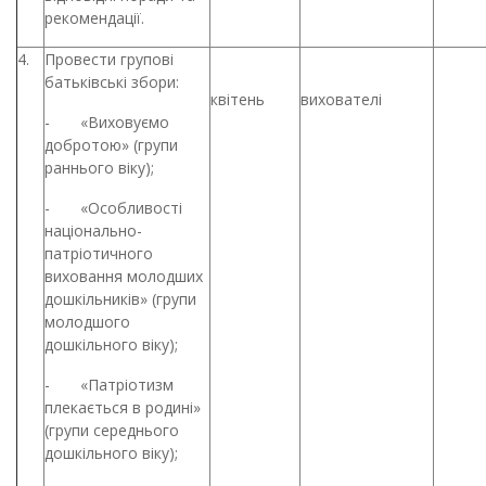
рекомендації.
4.
Провести групові
батьківські збори:
квітень
вихователі
- «Виховуємо
добротою» (групи
раннього віку);
- «Особливості
національно-
патріотичного
виховання молодших
дошкільників» (групи
молодшого
дошкільного віку);
- «Патріотизм
плекається в родині»
(групи середнього
дошкільного віку);