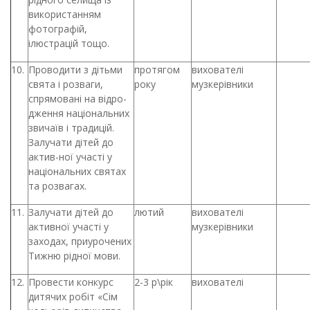
використанням
фотографій,
ілюстрацій тощо.
10.
Проводити з дітьми
протягом
вихователі
свята і розваги,
року
музкерівники
спрямовані на відро-
дження національних
звичаїв і традицій.
Залучати дітей до
актив-ної участі у
національних святах
та розвагах.
11.
Залучати дітей до
лютий
вихователі
активної участі у
музкерівники
заходах, приурочених
Тижню рідної мови.
12.
Провести конкурс
2-3 р\рік
вихователі
дитячих робіт «Сім