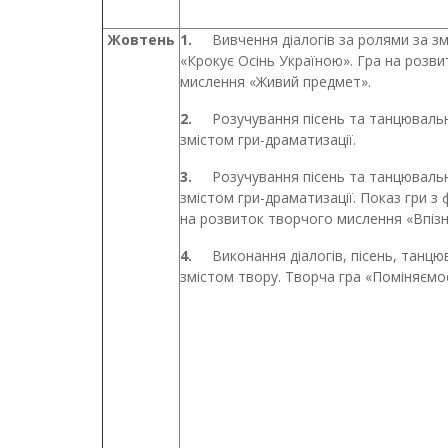
Жовтень
1.
Вивчення діалогів за ролями за з
«Крокує Осінь Україною». Гра на розв
мислення «Живий предмет».
2.
Розучування пісень та танцювальн
змістом гри-драматизації.
3.
Розучування пісень та танцювальн
змістом гри-драматизації. Показ гри з
на розвиток творчого мислення «Впізн
4.
Виконання діалогів, пісень, танцю
змістом твору. Творча гра «Поміняємо