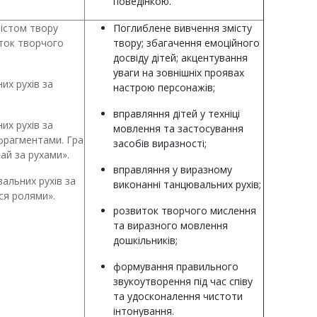
поведінкою.
містом твору
Поглиблене вивчення змісту
иток творчого
твору; збагачення емоційного
досвіду дітей; акцентування
уваги на зовнішніх проявах
их рухів за
настрою персонажів;
вправляння дітей у техніці
их рухів за
мовлення та застосування
 фрагментами. Гра
засобів виразності;
ай за рухами».
вправляння у виразному
вальних рухів за
виконанні танцювальних рухів;
ся ролями».
розвиток творчого мислення
та виразного мовлення
дошкільників;
формування правильного
звукоутворення під час співу
та удосконалення чистоти
інтонування.