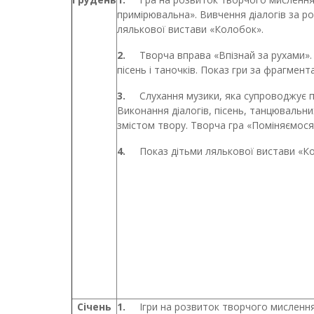
примірювальна». Вивчення діалогів за р
лялькової вистави «Колобок».
2.
Творча вправа «Впізнай за рухами»
пісень і таночків. Показ гри за фрагмент
3.
Слухання музики, яка супроводжує 
Виконання діалогів, пісень, танцювальних
змістом твору. Творча гра «Поміняємося
4.
Показ дітьми лялькової вистави «К
Січень
1.
Ігри на розвиток творчого мислення