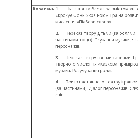
Вересень
1.
Читання та бесіда за змістом ав
«Крокує Осінь Україною». Гра на розв
мислення «Підбери слова».
2.
Переказ твору дітьми (за ролями, 
частинами тощо). Слухання музики, я
персонажів.
3.
Переказ твору своїми словами. Гр
творчого мислення «Казкова примірюв
музики. Розучування ролей.
4.
Показ настільного театру іграшок
(за частинами). Діалог персонажів. Сл
спів.