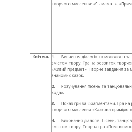
творчого мислення: «Я - мама...», «Прим
Квітень
1.
Вивчення діалогів та монологів за
змістом твору. Гра на розвиток творч
«Живий предмет». Творче завдання за
знайомих казок.
2.
Розучування пісень та танцювальни
хода».
3.
Показ гри за фрагментами. Гра на
творчого мислення «Казкова примірю-в
4.
Виконання діалогів. Пісень, танцюв
змістом твору. Творча гра «Поміняємос