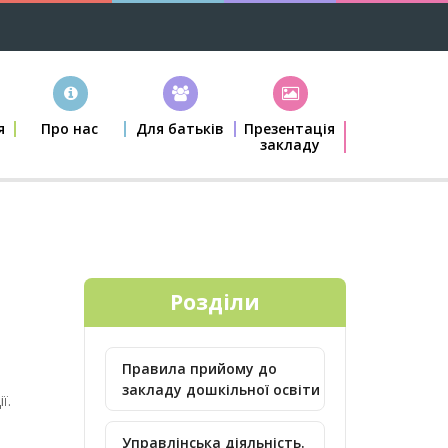
я
Про нас
Для батьків
Презентація
закладу
а
Розділи
Правила прийому до
закладу дошкільної освіти
ї.
Управлінська діяльність.