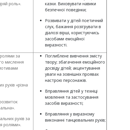
іряй роль».
казки. Виховувати навики
безпечної поведінки;
Розвивати у дітей поетичний
слух, бажання розігрувати в
діалозі вірші, користуючись
засобами емоційної
виразності.
 ролями за
Поглиблене вивчення змісту
ого мислення
твору; збагачення емоційного
 мотивами
досвіду дітей; акцентування
уваги на зовнішніх проявах
настрою персонажів.
х рухів «різна
Вправляння дітей у техніці
мовлення та застосування
 розвиток
засобів виразності;
альна».
Вправляння у виразному
альних рухів за
виконанні танцювальних рухів;
я ролями».