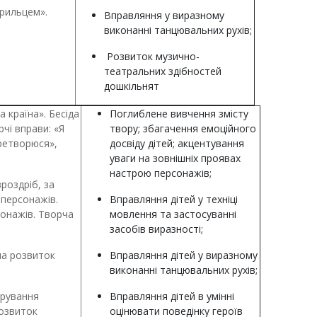
крильцем».
Вправляння у виразному
виконанні танцювальних рухів;
Розвиток музично-
театральних здібностей
дошкільнят
 країна». Бесіда
Поглиблене вивчення змісту
чі вправи: «Я
твору; збагачення емоційного
ретворюся»,
досвіду дітей; акцентування
уваги на зовнішніх проявах
настрою персонажів;
роздріб, за
 персонажів.
Вправляння дітей у техніці
сонажів. Творча
мовлення та застосуванні
засобів виразності;
 на розвиток
Вправляння дітей у виразному
виконанні танцювальних рухів;
грування
Вправляння дітей в умінні
розвиток
оцінювати поведінку героїв