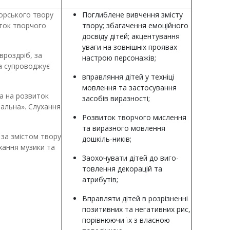
торського твору
Поглиблене вивчення змісту
иток творчого
твору; збагачення емоційного
досвіду дітей; акцентування
уваги на зовнішніх проявах
вроздріб, за
настрою персонажів;
ка супроводжує
вправляння дітей у техніці
мовлення та застосування
а на розвиток
засобів виразності;
альна». Слухання
Розвиток творчого мислення
та виразного мовлення
 за змістом твору
дошкіль-ників;
ухання музики та
Заохочувати дітей до виго-
товлення декорацій та
атрибутів;
Вправляти дітей в розрізненні
позитивних та негативних рис,
порівнюючи їх з власною