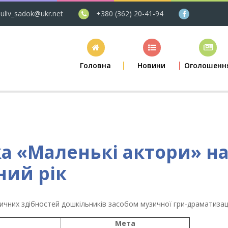
uliv_sadok@ukr.net
+380 (362) 20-41-94
Головна
Новини
Оголошенн
ка «Маленькі актори» н
ний рік
чних здібностей дошкільників засобом музичної гри-драматизаці
Мета