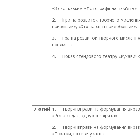
«З якої казки»; «Фотографії на пам'ять».
2.
Ігри на розвиток творчого мислення:
найзліший», «Хто на світі найдобріший».
3.
Гра на розвиток творчого мисленн
предмет».
4.
Показ стендового театру «Рукавичк
Лютий
1.
Творчі вправи на формування виразн
«Різна хода», «Дружні звірята».
2.
Творчі вправи на формування виразн
«Покажи, що відчуваєш».