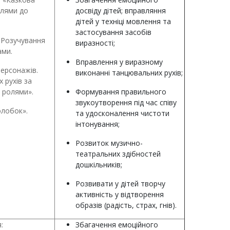
олями до
досвіду дітей; вправляння
дітей у техніці мовлення та
застосування засобів
. Розучування
виразності;
ами.
Вправлення у виразному
персонажів.
виконанні танцювальних рухів;
 рухів за
 ролями».
Формування правильного
звукоутворення під час співу
олобок».
та удосконалення чистоти
інтонування;
Розвиток музично-
театральних здібностей
дошкільників;
Розвивати у дітей творчу
активність у відтворення
образів (радість, страх, гнів).
:
Збагачення емоційного