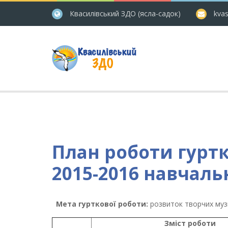
Квасилівський ЗДО (ясла-садок)
kvas
План роботи гурт
2015-2016 навчаль
Мета гурткової роботи:
розвиток творчих музи
Зміст роботи