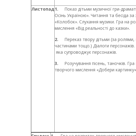
Листопад
1.
Показ дітьми музичної гри-драмат
Осінь Україною». Читання та бесіда за
«Колобок». Слухання музики. Гра на р
мислення «Від реальності до казки».
2.
Переказ твору дітьми (за ролями, 
частинами тощо.) Діалоги персонажів.
яка супроводжує персонажів.
3.
Розучування пісень, таночків. Гра
творчого мислення «Добери картинку»
Грудень
1.
Гра на розвиток творчого мисленн