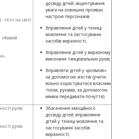
досвіду дітей; акцентування
уваги на зовнішніх проявах
настрою персонажів;
 «Хто на світі
Вправляння дітей у техніці
мовлення та застосуванні
я «Живий
засобів виразності;
Вправляння дітей у виразному
а».
виконанні танцювальних рухів;
Вправляти дітей у «розмові»
за допомогою жестів (учити
вільно користуватися власним
тілом, рухами, за допомогою
міміки передавати почуття).
ості рухів:
Збагачення емоційного
досвіду дітей; вправляння
дітей у техніці мовлення та
ості рухів:
застосуванні засобів
виразності;