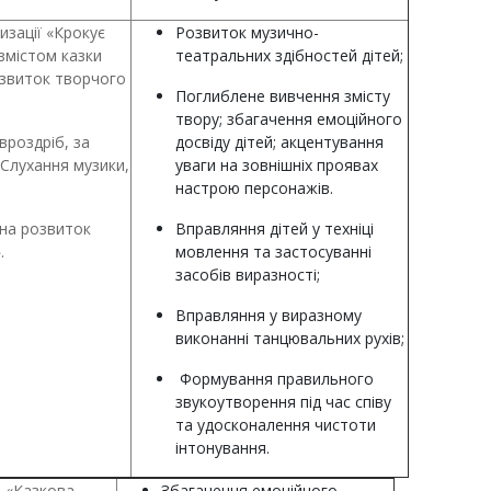
изації «Крокує
Розвиток музично-
 змістом казки
театральних здібностей дітей;
озвиток творчого
Поглиблене вивчення змісту
твору; збагачення емоційного
вроздріб, за
досвіду дітей; акцентування
 Слухання музики,
уваги на зовнішніх проявах
настрою персонажів.
 на розвиток
Вправляння дітей у техніці
.
мовлення та застосуванні
засобів виразності;
Вправляння у виразному
виконанні танцювальних рухів;
Формування правильного
звукоутворення під час співу
та удосконалення чистоти
інтонування.
я «Казкова
Збагачення емоційного