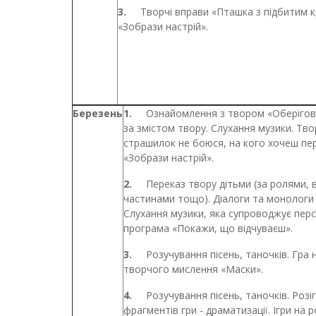
3.
Творчі вправи «Пташка з підбитим 
«Зобрази настрій».
Березень
1.
Ознайомлення з твором «Оберігова
за змістом твору. Слухання музики. Твор
страшилок не боюся, на кого хочеш пе
«Зобрази настрій».
2.
Переказ твору дітьми (за ролями, в
частинами тощо). Діалоги та монологи
Слухання музики, яка супроводжує пер
програма «Покажи, що відчуваєш».
3.
Розучування пісень, таночків. Гра
творчого мислення «Маски».
4.
Розучування пісень, таночків. Розі
фрагментів гри - драматизації. Ігри на 