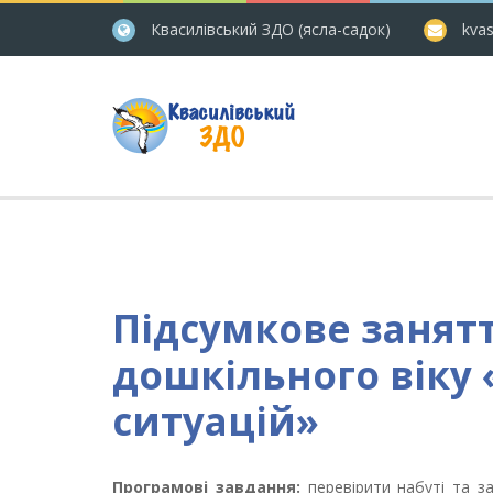
Квасилівський ЗДО (ясла-садок)
kvas
Підсумкове занятт
дошкільного віку
ситуацій»
Програмові завдання:
перевірити набуті та з