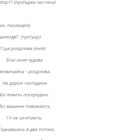
нспорт?
(проїжджа частина)
нах, пасажири
).
 пішоходи?
(тротуар)
? (
це розділова лінія)
Біла лінія чудова
Незвичайна - розділова.
На дорозі господиня
Бо лежить посередині.
Всі машини поважають
І її не зачіпають.
'єднавшись в два потоки,