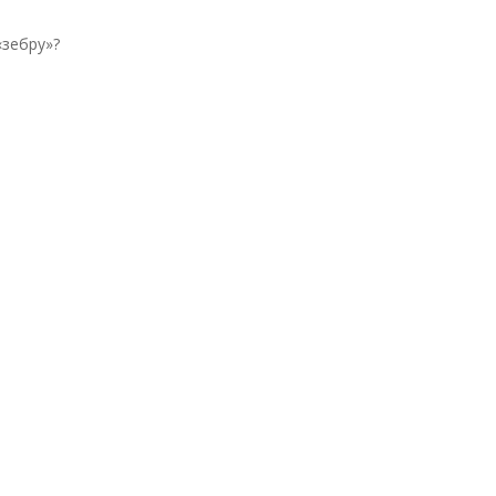
зебру»?