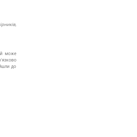
ірників,
ий може
в'язково
ийшли до