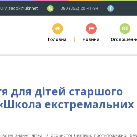
uliv_sadok@ukr.net
+380 (362) 20-41-94
Головна
Новини
Оголошенн
я для дітей старшого
 «Школа екстремальних
асвоєні знання дітей з особистої безпеки, протипожежної без