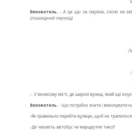
Ї
Вихователь.
- А це що за смужки, схожі на зе
(пішохідний перехід)
Л
- У великому місті, де широкі вулиці, який ще існу
Вихователь.
- Що потрібно знати і виконувати н
-Як правильно перейти вулицю, щоб не трапилося
-Де чекають автобус чи маршрутне таксі?