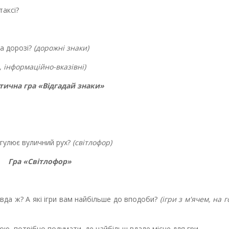
таксі?
на дорозі?
(дорожні знаки)
 інформаційно-вказівні)
тична гра «Відгадай знаки»
егулює вуличний рух?
(світлофор)
Гра «Світлофор»
авда ж? А які ігри вам найбільше до вподоби?
(ігри з м'ячем, на г
ою, потрібно подумати, де найбільш вдале місце для гри.