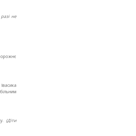
 разі не
(порожнє
 Івасика
обільним
ху.
(Діти