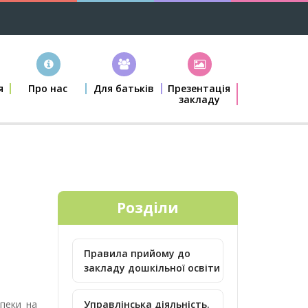
я
Про нас
Для батьків
Презентація
закладу
Розділи
Правила прийому до
закладу дошкільної освіти
пеки на
Управлінська діяльність.