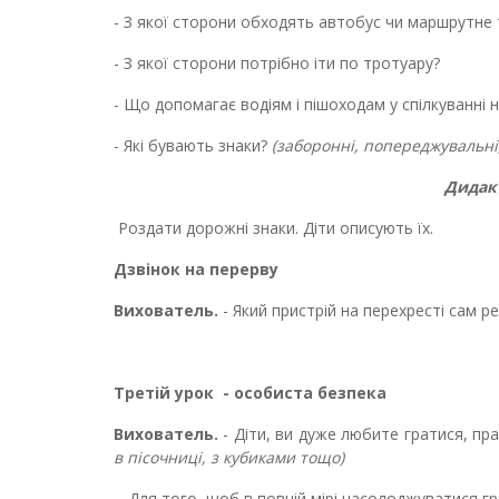
- З якої сторони обходять автобус чи маршрутне 
- З якої сторони потрібно іти по тротуару?
- Що допомагає водіям і пішоходам у спілкуванні 
- Які бувають знаки?
(заборонні, попереджувальні,
Дидак
Роздати дорожні знаки. Діти описують їх.
Дзвінок на перерву
Вихователь.
- Який пристрій на перехресті сам р
Третій урок
- особиста безпека
Вихователь.
- Діти, ви дуже любите гратися, пр
в пісочниці, з кубиками тощо)
- Для того, щоб в повній мірі насолоджуватися гр