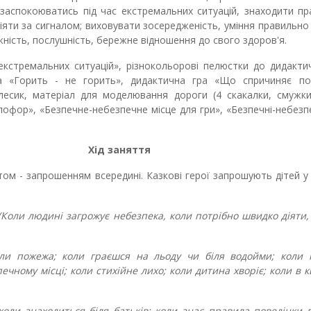
 заспокоюватись під час екстремальних ситуацій, знаходити п
діяти за сигналом; виховувати зосередженість, уміння правильно
ність, послушність, бережне відношення до свого здоров'я.
екстремальних ситуацій», різнокольорові пелюстки до дидакти
ва «Горить - не горить», дидактична гра «Що спричиняє по
лесик, матеріал для моделювання дороги (4 скакалки, смужки
ітлофор», «Безпечне-небезпечне місце для гри», «Безпечні-небезпе
Хід заняття
том - запрошенням всередині. Казкові герої запрошують дітей 
(Коли людині загрожує небезпека, коли потрібно швидко діяти
ли пожежа; коли граєшся на льоду чи біля водойми; коли 
чному місці; коли стихійне лихо; коли дитина хворіє; коли в 
коли знаходиться біля батьків; коли знає правила поведінки 