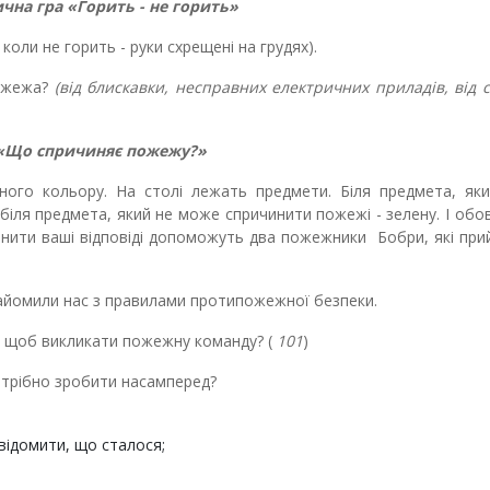
чна гра «Горить - не горить»
коли не горить - руки схрещені на грудях).
пожежа?
(від блискавки, несправних електричних приладів, від с
 «Що спричиняє пожежу?»
ного кольору. На столі лежать предмети. Біля предмета, як
біля предмета, який не може спричинити пожежі - зелену. І обо
цінити ваші відповіді допоможуть два пожежники Бобри, які пр
айомили нас з правилами протипожежної безпеки.
, щоб викликати пожежну команду? (
101
)
отрібно зробити насамперед?
овідомити, що сталося;