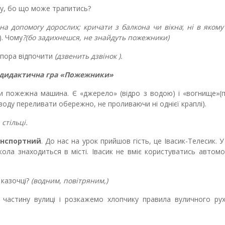
ну, бо що може трапитись?
на допомогу дорослих;
кричати з балкона чи вікна
;
ні в якому
). Чому
?(бо задихнешся, не знайдуть пожежники)
, пора відпочити
(дзвенить дзвінок ).
дидактична гра «Пожежники»
ти пожежна машина. Є «джерело» (відро з водою) і «вогнище»
воду переливати обережно, не проливаючи ні однієї краплі).
ільці.
анспортний
. До нас на урок прийшов гість, це Івасик-Телесик. У
школа знаходиться в місті. Івасик не вміє користуватись автом
 казочці?
(водним, повітряним,)
частину вулиці і розкажемо хлопчику правила вуличного ру