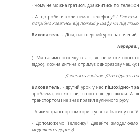
- Чому не можна гратися, дражнитись по телефо
- А що робити коли немає телефону? (
Кликати 
потрібно ховатись
від пожежі у шафу чи під ліжко
Вихователь.
- Діти, наш перший урок закінчений
Перерва
:
(- Ми гасимо пожежу в лісі, де не може проїха
відро). Кожна дитина отримує одноразову чашку; 
Дзвенить дзвінок. Діти сідають на ст
Вихователь.
- другий урок у нас
пішохідно-тр
проблема, він як і ви, скоро піде до школи. А 
транспортом і не знає правил вуличного руху.
- А яким транспортом користувався Івасик у своїй
- Допоможемо Телесику? Давайте змоделюємо 
моделюють дорогу)