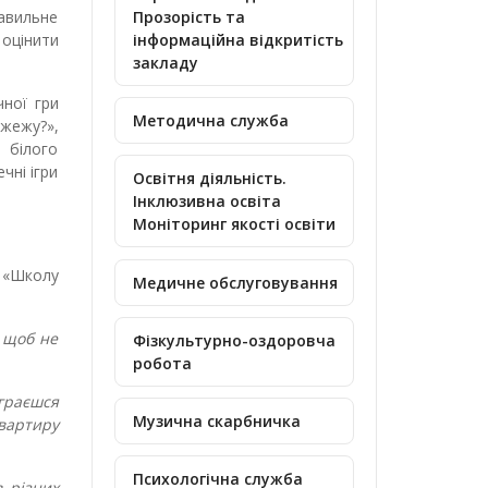
равильне
Прозорість та
 оцінити
інформаційна відкритість
закладу
чної гри
Методична служба
жежу?»,
 білого
чні ігри
Освітня діяльність.
Інклюзивна освіта
Моніторинг якості освіти
у «Школу
Медичне обслуговування
, щоб не
Фізкультурно-оздоровча
робота
граєшся
Музична скарбничка
квартиру
Психологічна служба
в різних