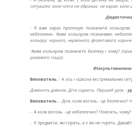
ситуаціях; коли ніхто не ображає, не карає; коли 
Дидактична 
- Я вам зараз пропоную позначити кольором бе
небезпеки». Яким кольором позначимо небезпе
кольору: чорного, червоного, фіолетового, корич
-Яким кольором позначите безпеку і чому?
(при
рожевого тощо).
Фізкультхвилинк
Вихователь.
- А ось і «Школа екстремальних сит
Дзвенить дзвінок. Діти сідають. Перший урок -
у
Вихователь.
- Діти, коли вогонь - це безпечно? 
- А коли вогонь - це небезпечно? Поясніть, чому?
- Є предмети, які горять, а є які не горять. Давай