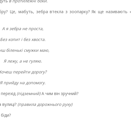
дуть в протилежні боки.
бру? Це, мабуть, зебра втекла з зоопарку? Як ще називають «
А я зебра не проста,
Без копит і без хвоста.
иш біленькі смужки маю,
Я лежу, а не гуляю.
Хочеш перейти дорогу?
Я прийду на допомогу.
є перехід
(підземний)
А чим він зручний?
а вулиці?
(правила дорожнього руху)
 біди?