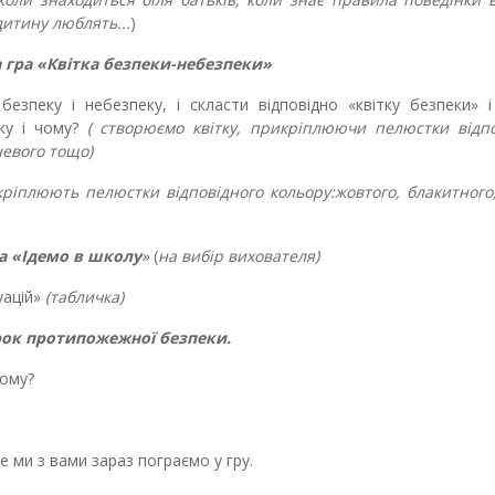
дитину люблять...
)
гра «Квітка безпеки-небезпеки»
зпеку і небезпеку, і скласти відповідно «квітку безпеки» і 
ку і чому?
( створюємо квітку, прикріплюючи пелюстки відпо
невого тощо)
кріплюють пелюстки відповідного кольору:жовтого, блакитного,
а «Ідемо в школу
»
(
на вибір вихователя)
уацій»
(табличка)
рок протипожежної безпеки.
Чому?
те ми з вами зараз пограємо у гру.