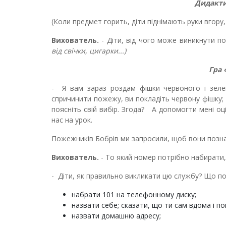
Дидакти
(Коли предмет горить, діти піднімають руки вгору, 
Вихователь.
- Діти, від чого може виникнути 
від свічки, цигарки...)
Гра
- Я вам зараз роздам фішки червоного і зеле
спричинити пожежу, ви покладіть червону фішку; 
поясніть свій вибір. Згода? А допомогти мені о
нас на урок.
Пожежників Бобрів ми запросили, щоб вони позн
Вихователь.
- То який номер потрібно набирати
- Діти, як правильно викликати цю службу? Що п
набрати 101 на телефонному диску;
назвати себе; сказати, що ти сам вдома і п
назвати домашню адресу;