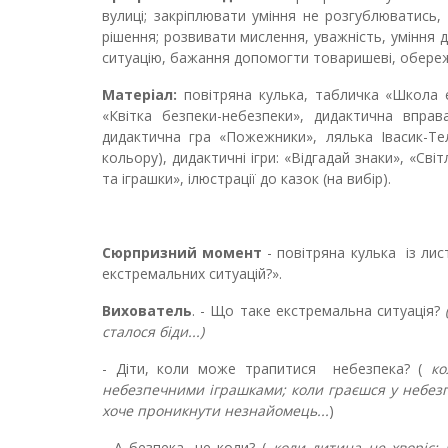
вулиці; закріплювати уміння не розгублюватись,
рішення; розвивати мислення, уважність, уміння 
ситуацію, бажання допомогти товаришеві, обереж
Матеріал:
повітряна кулька, табличка «Школа 
«Квітка безпеки-небезпеки», дидактична впра
дидактична гра «Пожежники», лялька Івасик-Те
кольору), дидактичні ігри: «Відгадай знаки», «Св
та іграшки», ілюстрації до казок (на вибір).
Сюрпризний момент
- повітряна кулька із лис
екстремальних ситуацій?».
Вихователь
. - Що таке екстремальна ситуація?
сталося біди...)
- Діти, коли може трапитися небезпека? (
ко
небезпечними іграшками; коли граєшся у небезпе
хоче проникнути незнайомець...
)
- А безпека, це коли? (
коли дитина не хворіє; 