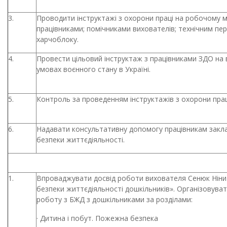
3.
Проводити інструктажі з охорони праці на робочому мі
працівниками; помічниками вихователів; технічним пе
харчоблоку.
4.
Провести цільовий інструктаж з працівниками ЗДО
на 
умовах воєнного стану в Україні.
5.
Контроль за проведенням інструктажів з охорони прац
6.
Надавати консультативну допомогу працівникам закла
безпеки життєдіяльності.
1.
Впроваджувати досвід роботи вихователя Сенюк Нін
безпеки життєдіяльності дошкільників». Організовувати
роботу з БЖД з дошкільниками за розділами:
·
Дитина і побут. Пожежна безпека