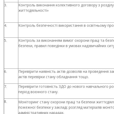
3.
Контроль виконання колективного договору з розділу
життєдіяльності»
4.
Контроль безпечності використання в освітньому проц
5.
Контроль за виконанням вимог охорони праці та безп
безпеки, правил поведінки в умовах надзвичайних ситу
6.
Перевірити наявність актів-дозволів на проведення зан
актів перевірки стану обладнання тощо.
7.
Перевірити готовність ЗДО до нового навчального ро
період воєнного стану.
8.
Моніторинг стану охорони праці та безпеки життєдіяль
пожежної безпеки у закладі; розгляд матеріалів моніт
адміністративних нарадах.