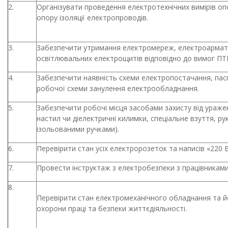
2.
Організувати проведення електротехнічних вимірів о
опору ізоляції електропроводів.
3.
Забезпечити утримання електромереж, електроармат
освітлювальних електрощитів відповідно до вимог ПТЕ
4.
Забезпечити наявність схеми електропостачання, па
робочої схеми занулення електрообладнання.
5.
Забезпечити робочі місця засобами захисту від ураж
настил чи діелектричні килимки, спеціальне взуття, рук
ізольованими ручками).
6.
Перевірити стан усіх електророзеток та написів «220 В
7.
Провести інструктаж з електробезпеки з працівниками
8.
Перевірити стан електромеханічного обладнання та й
охорони праці та безпеки життєдіяльності.