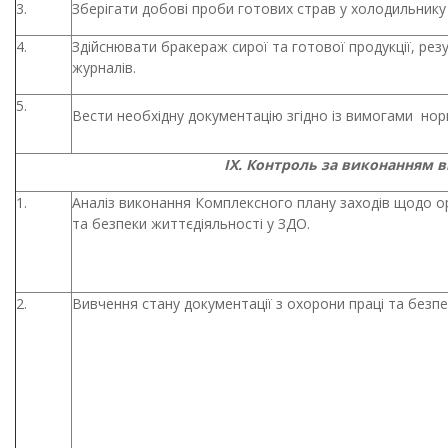
3.
Зберігати добові проби готових страв у холодильнику 
4.
Здійснювати бракераж сирої та готової продукції, рез
журналів.
5.
Вести необхідну документацію згідно із вимогами но
IX
. Контроль за виконанням в
1.
Аналіз виконання Комплексного плану заходів щодо ор
та безпеки життєдіяльності у ЗДО.
2.
Вивчення стану документації з охорони праці та безпе