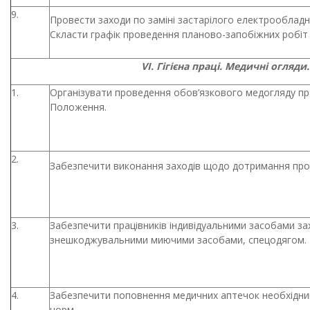
9.
Провести заходи по заміні застарілого електрообладн
Скласти графік проведення планово-запобіжних робі
VІ. Гігієна праці. Медичні огляди.
1.
Організувати проведення обов’язкового медогляду пра
Положення.
2.
Забезпечити виконання заходів щодо дотримання про
3.
Забезпечити працівників індивідуальними засобами за
знешкоджувальними миючими засобами, спецодягом.
4.
Забезпечити поповнення медичних аптечок необхідним
норм.