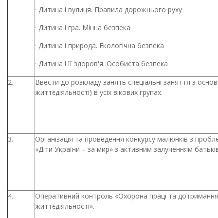
·
Дитина і вулиця. Правила дорожнього руху
·
Дитина і гра. Мінна безпека
·
Дитина і природа. Екологічна безпека
·
Дитина і її здоров'я. Особиста безпека
2.
Ввести до розкладу занять спеціальні заняття з основ 
життєдіяльності) в усіх вікових групах.
3.
Організація та проведення конкурсу малюнків з пробл
«Діти України – за мир» з активним залученням батьків
4.
Оперативний контроль «Охорона праці та дотримання
життєдіяльності».