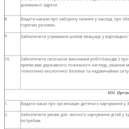
домашньої адреси.
8.
Видати накази про заборону паління у закладі, про зб
горючих речовин.
9.
Забезпечити утримання шляхів евакуації у відповідно
10.
Забезпечити своєчасне виконання робіт/заходів з про
приписами державного пожежного нагляду, рішення міс
техногенно-екологічної безпеки та надзвичайних ситуа
VІІІ. Орг
1.
Видати наказ про організацію дитячого харчування у 
2.
Забезпечити умови для
якісного харчування дітей у З
потребам.