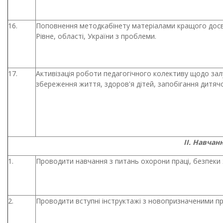
16.
Поповнення методкабінету матеріалами кращого досв
Рівне, області, України з проблеми.
17.
Активізація роботи педагогічного колективу щодо зал
збереження життя, здоров'я дітей, запобігання дитяч
ІІ. Навчан
1.
Проводити навчання з питань охорони праці, безпеки 
2.
Проводити вступні інструктажі з новопризначеними п