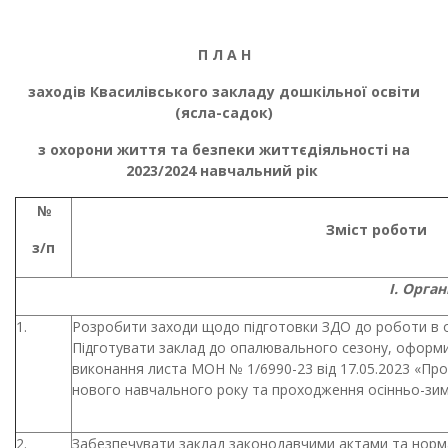
П Л А Н
заходів Квасилівського закладу дошкільної освіти
(ясла-садок)
з охорони життя та безпеки життєдіяльності на
2023/2024 навчальний рік
№
Зміст роботи
з/п
І. Орга
1.
Розробити заходи щодо підготовки ЗДО до роботи в о
Підготувати заклад до опалювального сезону, оформ
виконання листа МОН № 1/6990-23 від 17.05.2023 «Про 
нового навчального року та проходження осінньо-зим
2.
Забезпечувати заклад законодавчими актами та норм