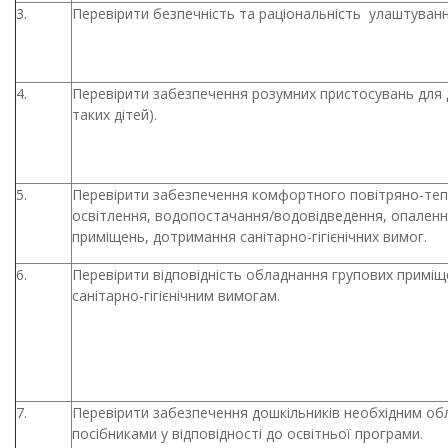
3.
Перевірити безпечність та раціональність
улаштуванн
4.
Перевірити забезпечення розумних пристосувань для д
таких дітей).
5.
Перевірити забезпечення комфортного повітряно-те
освітлення, водопостачання/водовідведення, опаленн
приміщень, дотримання санітарно-гігієнічних вимог.
6.
Перевірити відповідність обладнання групових приміще
санітарно-гігієнічним вимогам.
7.
Перевірити забезпечення дошкільників необхідним об
посібниками у відповідності до освітньої програми.