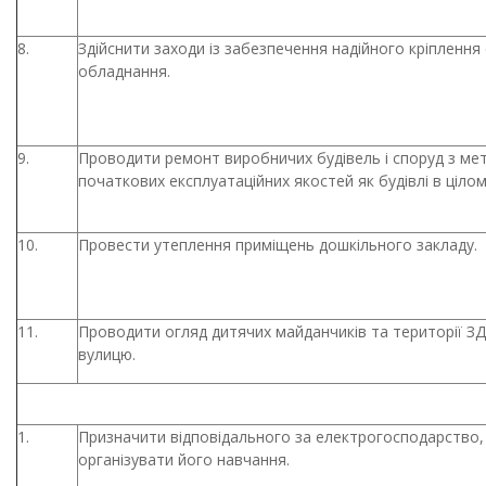
8.
Здійснити заходи із забезпечення надійного кріплення
обладнання.
9.
Проводити ремонт виробничих будівель і споруд з ме
початкових експлуатаційних якостей як будівлі в цілому
10.
Провести утеплення приміщень дошкільного закладу.
11.
Проводити огляд дитячих майданчиків та території З
вулицю.
1.
Призначити відповідального за електрогосподарство,
організувати його навчання.