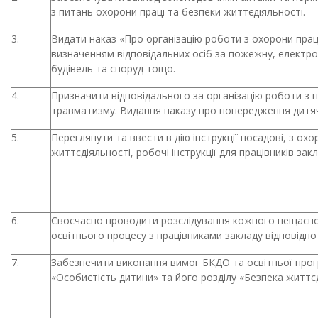
з питань охорони праці та безпеки життєдіяльності.
3.
Видати наказ «Про організацію роботи з охорони прац
визначенням відповідальних осіб за пожежну, електро
будівель та споруд тощо.
4.
Призначити відповідального за організацію роботи з 
травматизму.
Видання наказу про попередження дитя
5.
Переглянути та ввести в дію інструкції посадові, з охо
життєдіяльності, робочі інструкції для працівників закл
6.
Своєчасно проводити розслідування кожного нещасного
освітнього процесу з працівниками закладу відповідн
7.
Забезпечити виконання вимог БКДО та освітньої прог
«Особистість дитини» та його розділу «Безпека життєд