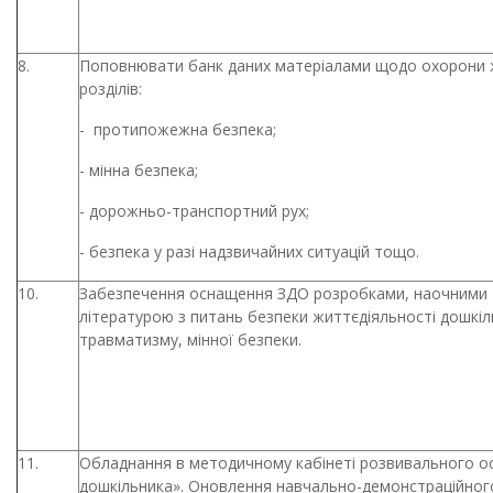
8.
Поповнювати банк даних матеріалами щодо охорони ж
розділів:
-
протипожежна безпека;
-
мінна безпека;
-
дорожньо-транспортний рух;
-
безпека у разі надзвичайних ситуацій тощо.
10.
Забезпечення оснащення ЗДО розробками, наочними 
літературою з питань безпеки життєдіяльності дошкі
травматизму, мінної безпеки.
11.
Обладнання в методичному кабінеті розвивального о
дошкільника». Оновлення навчально-демонстраційног