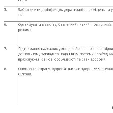
5.
Забезпечити дезінфекцію, дератизацію приміщень та ук
НС.
6.
Організувати в закладі безпечний питний, повітряний,
режими.
7.
Підтримання належних умов для безпечного, нешкідли
дошкільному закладі та надання їм системи необхідних
враховуючи їх вікові особливості та стан здоров’я.
8.
Оновлення екрану здоров’я, листків здоров’я; маркуван
білизни.