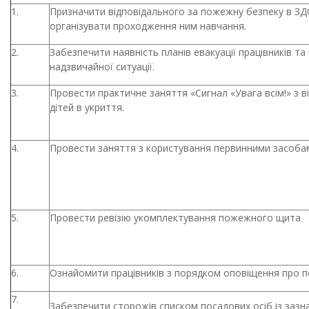
1.
Призначити відповідального за пожежну безпеку в ЗД
організувати проходження ним навчання.
2.
Забезпечити наявність планів евакуації працівників та
надзвичайної ситуації.
3.
Провести практичне заняття «Сигнал «Увага всім!» з в
дітей в укриття.
4.
Провести заняття з користування первинними засоба
5.
Провести ревізію укомплектування пожежного щита
6.
Ознайомити працівників з порядком оповіщення про 
7.
Забезпечити сторожів списком посадових осіб із зазна