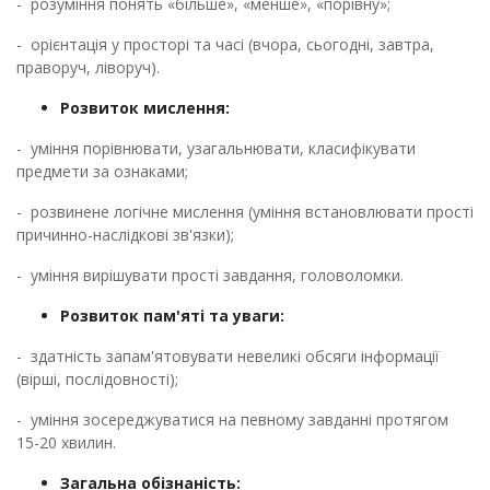
- розуміння понять «більше», «менше», «порівну»;
- орієнтація у просторі та часі (вчора, сьогодні, завтра,
праворуч, ліворуч).
Розвиток мислення:
- уміння порівнювати, узагальнювати, класифікувати
предмети за ознаками;
- розвинене логічне мислення (уміння встановлювати прості
причинно-наслідкові зв'язки);
- уміння вирішувати прості завдання, головоломки.
Розвиток пам'яті та уваги:
- здатність запам'ятовувати невеликі обсяги інформації
(вірші, послідовності);
- уміння зосереджуватися на певному завданні протягом
15-20 хвилин.
Загальна обізнаність: