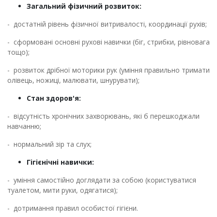
Загальний фізичний розвиток:
- достатній рівень фізичної витривалості, координації рухів;
- сформовані основні рухові навички (біг, стрибки, рівновага
тощо);
- розвиток дрібної моторики рук (уміння правильно тримати
олівець, ножиці, малювати, шнурувати);
Стан здоров'я:
- відсутність хронічних захворювань, які б перешкоджали
навчанню;
- нормальний зір та слух;
Гігієнічні навички:
- уміння самостійно доглядати за собою (користуватися
туалетом, мити руки, одягатися);
- дотримання правил особистої гігієни.