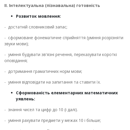
ІІ. Інтелектуальна (пізнавальна) готовність
Розвиток мовлення:
- достатній словниковий запас;
- сформоване фонематичне сприйняття (уміння розрізняти
звуки мови);
- уміння будувати зв'язні речення, переказувати короткі
оповідання;
- дотримання граматичних норм мови;
- уміння відповідати на запитання та ставити їх.
Сформованість елементарних математичних
уявлень:
- знання чисел та цифр до 10 (і далі).
- уміння рахувати предмети у межах 10 і більше;