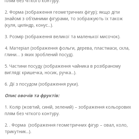
плям без чіткого контуру.
2. Форма (зображення геометричних фігур); якщо діти
знайомі з об’ємними фігурами, то зображують їх також
(куля, циліндр, конус...).
3. Розмір
(зображення
велик
ої
та маленьк
ої
мисоч
ок
)
.
4. Матеріал (
зображення
фольг
и
, дерев
а
, пластмас
и, скла,
глини
…
з
як
их
зроблен
ий посуд)
.
5. Частини посуду (
зображення
чайник
а
в розібраному
вигляді: кришечка, носик, ручка...)
.
6.
Дії з посудом (
зображення
рук
и
)
.
Опис овочів та фруктів
:
1. Колір (жовт
ий
, син
ій
,
зелений
)
– зображення к
ольоров
их
плям без чіткого контуру.
2. . Форма
(зображення
геометричн
их
фігур
– овал, коло,
трикутник...)
.