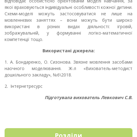
відповідає особистісно орієнтованій моделі навчання, за
якої враховуються індивідуальні особливості кожної дитини.
Схеми-моделі можуть застосовуватися не лише на
мовленнєвих заняттях – вони можуть бути широко
використані в різних видах діяльності: ігровій,
зображувальній, у формуванні логіко-математичної
компетенції тощо.
Використані джерела:
1.
А. Бондаренко, О. Сизонова. Звязне мовлення засобами
наочного моделювання. Ж-л «Вихователь-методист
дошкільного закладу», №6\2018.
2.
Інтернетресурс
Підготувала вихователь Левкович С.В.
Розділи