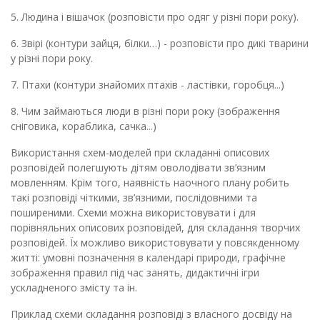
5. Людина і вішачок (розповісти про одяг у різні пори року).
6. Звірі (контури зайця, білки…) - розповісти про дикі тварини
у різні пори року.
7. Птахи (контури знайомих птахів - ластівки, горобця...)
8. Чим займаються люди в різні пори року (зображення
сніговика, кораблика, сач
к
а
...)
Використання схем
-моделей
при складанні описових
розповідей полегшують дітям оволоді
ва
ти зв’язним
мовленням. Крім того, наявність наочного плану робить
такі розповіді чіткими, зв’язними, послідовними та
поширеними. Схеми можна використовувати і для
порівняльних описових розповідей
,
для складання творчих
розповідей
.
Їх
можливо використовувати у повсякденному
житті
:
умовні позначення в календарі природи, графічне
зображення
правил під час занять
, дидактичні ігри
ускладненого змісту
та ін
.
Приклад с
xем
и
складання розповiдi з власного досвіду на