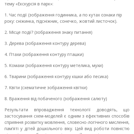
тему
«
Екскурсія в парк
»:
1. Час події
(зображення г
одинник
а
,
а по
кутах ознаки пір
року: сніжинка,
підсніжник
,
сонечко
,
жовтий
лист
очок)
.
2. Місце події? (
зображення
знак
у
питання)
3. Дерева
(зображення контуру дерева)
4. Птахи (зображення
контуру
пташки)
5. Комахи (
зображення
контуру
метелик
а, мухи
)
6. Тварини (
зображення
контуру
кішк
и
або песик
а
)
7. Квіти (схематичн
е зображення
квітк
и
)
8. Враження від побаченого (
зображення
салют
у
)
Результати впровадження технології доводять, що
застосування схем-моделей є одним з ефективних способів
сприяння розвитку мовлення, словесно-логічного мислення,
пам’яті у дітей дошкільного віку.
Цей вид роботи повністю