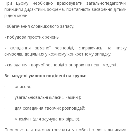
При цьому необхідно враховувати загальнопедагогічні
принципи дидактики, зокрема, поетапність засвоєння дітьми
рідної мови:
- збагачення словникового запасу;
- побудова простих речень;
- складання зв’язної розповіді, спираючись на низку
символів, доцільних у кожному конкретному випадку;
- складання творчої розповіді з опорою на певні моделі .
Всі моделі умовно поділені на групи:
·
описові;
·
узагальнювальні (класифікаційні);
·
для складання творчих розповідей;
·
мнемічні (для заучування віршів).
Пропонується використовувати
у роботі з дошкільниками