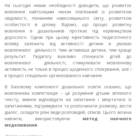
На сьогодні немає необхідності доводити, що розвиток
мовлення найтіснішим чином пов’язаний із розвитком
свідомості, пізнанням навколишнього світу, розвитком
особистості в цілому. Відомо, що процес розвитку
мовлення в дошкільників протікає під керівництвом
дорослого.
Однак при цьому ефективність педагогічного
впливу залежить від активності дитини в умовах
мовленнєвої діяльності. Чим активніша дитина, тим краще
результат. Педагогу важливо спонукати дітей до
мовленнєвої діяльності, стимулювати мовленнєву
активність не тільки в процесі щоденного спілкування, але і
в процесі спеціально організованого навчання
.
В Базовому компоненті дошкільної освіти сказано, що
мовленнєва компетенція – це розуміння дітьми зв’язного
тексту, вміння відповідати на запитання і звертатися із
запитаннями, підтримувати та розпочинати розмову, вести
діалог, складати різні види розповідей, описів.
Цього можна
навчити, використовуючи
метод наочного
моделювання
.