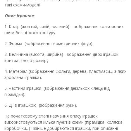
такі схеми
-
моделі:
Опис іграшок
:
1. Колір (жовт
ий
, син
ій
,
зелений
)
– зображення к
ольоров
их
плям без чіткого контуру.
2. Форма
(зображення
геометричн
их
фігур
)
.
3. Величина
(висота, ширина) - зображення
двох
іграш
ок
контрастного розміру.
4. Матеріал
(зображення
фольг
и
, дерев
а
, пластмас
и
…
з
як
их
зроблена іграшка
)
.
5. Частини іграшки
(зображення
декільк
ох
кілець від
пірамідки
)
.
6.
Дії з іграшкою
(зображення
рук
и)
.
На початковому етапі навчання опису іграшок
використовуються
кілька
пункт
ів
схеми (пірамідка, коляска,
коробочки...) П
ізніше
добираються
іграшки, при описанні