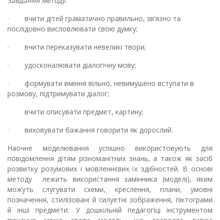
Завдання методу:
·
вчити дітей граматично правильно, зв’язно та
послідовно висловлювати свою думку;
·
вчити переказувати невеликі твори;
·
удосконалювати діалогічну мову;
·
формувати вміння вільно, невимушено вступати в
розмову, підтримувати діалог;
·
вчити описувати предмет, картину;
·
виховувати бажання говорити як дорослий.
Наочне моделювання успішно використовують для
повідомлення дітям різноманітних знань, а також як засіб
розвитку розумових і мовленнєвих їх здібностей.
В основі
методу лежить використання замінника (моделі), яким
можуть слугувати схеми, креслення, плани, умовні
позначення, стилізовані й силуетні зображення, піктограми
й інші предмети.
У дошкільній педагогіці інструментом