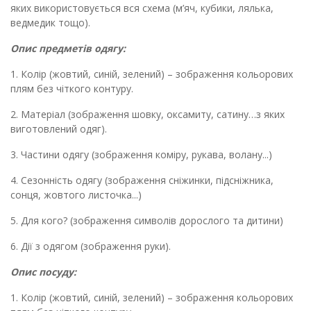
яких використовується вся схема (м’яч, кубики, лялька,
ведмедик тощо).
Опис предметів одягу:
1. Колір (жовт
ий
, син
ій
,
зелений
)
– зображення к
ольоров
их
плям без чіткого контуру.
2. Матеріал
(зображення
шовк
у
, оксамит
у
, сатин
у…з
як
их
виготовлений одяг)
.
3. Частини одягу (
зображення
комір
у
, рукава, волан
у
...)
4. Сезонність одягу (
зображення
сніжинки,
підсніжник
а
,
сонц
я
,
жовт
ого
листочк
а
...)
5. Для кого? (
зображення
символ
ів
доросл
ого
та дитини)
6.
Дії з одягом
(зображення
рук
и).
Опис посуду:
1. Колір (жовт
ий
, син
ій
,
зелений
)
– зображення к
ольоров
их