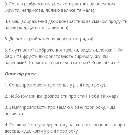
3. Розмір (
зображення двох
контрастних
за
розмір
ом
фрукт
и
, наприклад, яблуко
велике та мале
)
.
4. Смак (
зображення двох к
онтрастн
их
за смаком продукти
,
наприклад,
цукерк
и
та лимон
а
).
5. Де росте
(
зображення
дерев
а та
грядк
и
)
.
6.
Як уживати? (
зображення
тарілк
и
, виделк
и
, ложк
и
..). Які
овочі та фрукти використовують сирими у їжу, які
вареними
?
Що можна приготувати з них? Корисні чи ні?
Опис пір року
1. Сонце (розпов
істи
про сонце у різні пори року)
.
2. Небо
і хмаринка
(
розповісти про стан
неба та хмар
)
.
3. Земля (
розповісти про
земл
ю
у різні пори року
, чим
покрита).
4. Рослини (контури дерева, куща, квітки) - розповісти про
дерева, кущі, квіти у різні пори року.