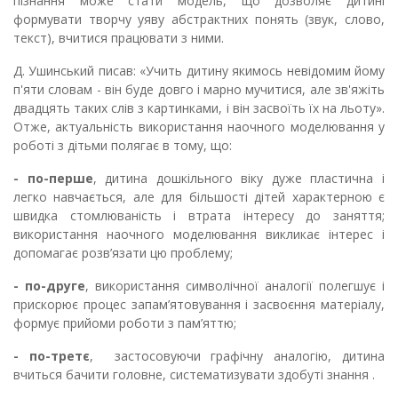
пізнання може стати модель, що дозволяє дитині
формувати творчу уяву абстрактних понять (звук, слово,
текст), вчитися працювати з ними.
Д. Ушинський писав: «Учить дитину якимось невідомим йому
п'яти словам - він буде довго і марно мучитися, але зв'яжіть
двадцять таких слів з картинками, і він засвоїть їх на льоту».
Отже, актуальність використання наочного моделювання
у
роботі з дітьми полягає в тому, що:
- по-перше
, дитина дошкільного віку дуже пластична і
легко навчається, але для більшості дітей характерною є
швидка стомлюваність і втрата інтересу до заняття;
використання наочного моделювання викликає інтерес і
допомагає розв’язати цю проблему;
-
по-друге
, використання символічної аналогії полегшує і
прискорює процес запам’ятовування і засвоєння матеріалу,
формує прийоми роботи з пам’яттю;
-
по
-
третє
, застосовуючи графічну аналогію
,
д
итина
вчиться
бачити головне, систематизувати здобуті знання
.